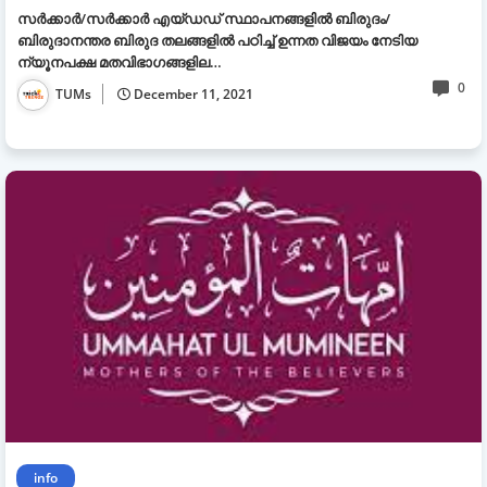
സർക്കാർ/സർക്കാർ എയ്ഡഡ് സ്ഥാപനങ്ങളിൽ ബിരുദം/
ബിരുദാനന്തര ബിരുദ തലങ്ങളിൽ പഠിച്ച് ഉന്നത വിജയം നേടിയ
ന്യൂനപക്ഷ മതവിഭാഗങ്ങളില…
0
TUMs
December 11, 2021
info