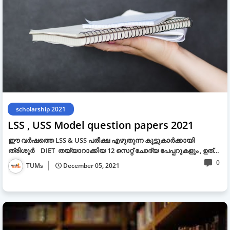
scholarship 2021
LSS , USS Model question papers 2021
ഈ വർഷത്തെ LSS & USS പരീക്ഷ എഴുതുന്ന കൂട്ടുകാർക്കായി
ത്രിശൂർ DIET തയ്യാറാക്കിയ 12 സെറ്റ് ചോദ്യ പേപ്പറുകളും , ഉത്…
0
TUMs
December 05, 2021