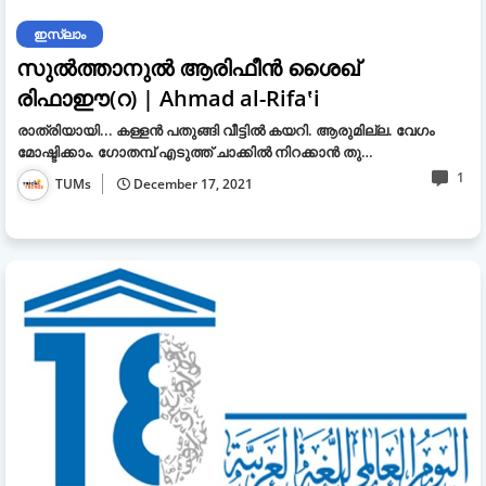
ഇസ്ലാം
സുല്‍ത്താനുല്‍ ആരിഫീന്‍ ശൈഖ്
രിഫാഈ(റ) | Ahmad al-Rifaʽi
രാത്രിയായി... കള്ളന്‍ പതുങ്ങി വീട്ടില്‍ കയറി. ആരുമില്ല. വേഗം
മോഷ്ടിക്കാം. ഗോതമ്പ് എടുത്ത് ചാക്കില്‍ നിറക്കാന്‍ തു…
1
TUMs
December 17, 2021