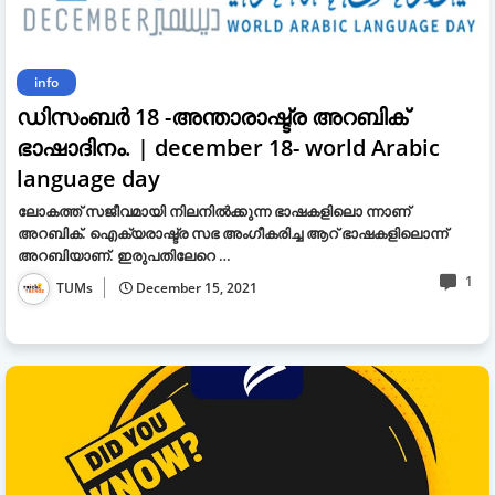
info
ഡിസംബർ 18 -അന്താരാഷ്ട്ര അറബിക്
ഭാഷാദിനം. | december 18- world Arabic
language day
ലോകത്ത് സജീവമായി നിലനിൽക്കുന്ന ഭാഷകളിലൊ ന്നാണ്
അറബിക്. ഐക്യരാഷ്ട്ര സഭ അംഗീകരിച്ച ആറ് ഭാഷകളിലൊന്ന്
അറബിയാണ്. ഇരുപതിലേറെ …
1
TUMs
December 15, 2021