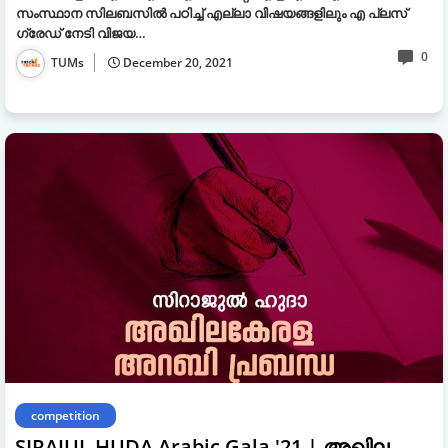
സംസ്ഥാന സിലബസിൽ പഠിച്ച് എല്ലാ വിഷയങ്ങളിലും എ പ്ലസ്
ഗ്രേഡ് നേടി വിജയ…
0
TUMs
December 20, 2021
competition
SIRAJUL HUDA Arabic Gala '21 | അഖില