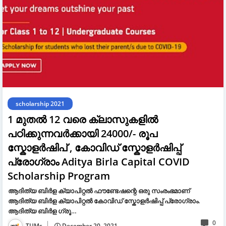
scholarship 2021
1 മുതൽ 12 വരെ ക്ലാസുകളിൽ
പഠിക്കുന്നവർക്കായി 24000/- രൂപ
സ്കോളർഷിപ് , കോവിഡ് സ്കോളർഷിപ്പ്
പ്രോഗ്രാം Aditya Birla Capital COVID
Scholarship Program
ആദിത്യ ബിർള ക്യാപിറ്റൽ ഫൗണ്ടേഷന്റെ ഒരു സംരംഭമാണ്
ആദിത്യ ബിർള ക്യാപിറ്റൽ കോവിഡ് സ്കോളർഷിപ്പ് പ്രോഗ്രാം.
ആദിത്യ ബിർള ഗ്രൂ…
0
TUMs
December 20, 2021