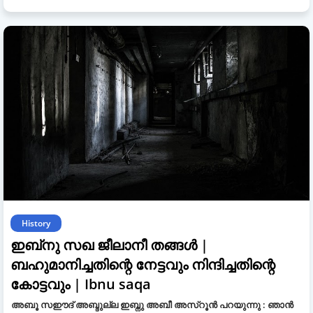
History
ഇബ്‌നു സഖ ജീലാനീ തങ്ങൾ |
ബഹുമാനിച്ചതിന്റെ നേട്ടവും നിന്ദിച്ചതിന്റെ
കോട്ടവും | Ibnu saqa
അബൂ സഈദ് അബ്ദുല്ല ഇബ്നു അബീ അസ്റൂൻ പറയുന്നു : ഞാൻ