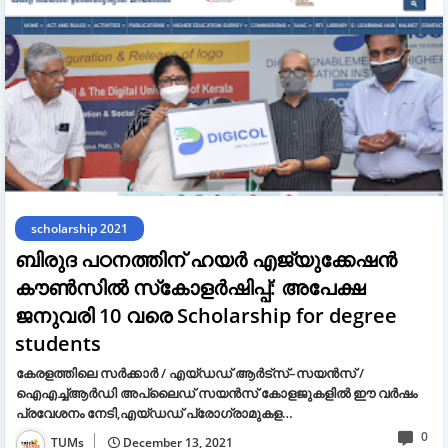
scholarship 2021
ബിരുദ പഠനത്തിന് ഹയര്‍ എജ്യുക്കേഷന്‍
കൗണ്‍സില്‍ സ്‌കോളര്‍ഷിപ്പ്: അപേക്ഷ
ജനുവരി 10 വരെ Scholarship for degree
students
കേരളത്തിലെ സർക്കാർ / എയ്ഡഡ് ആർട്‌സ്–സയൻസ് /
ഐഎച്ച്ആർഡി അപ്ലൈഡ് സയൻസ് കോളജുകളിൽ ഈ വർഷം
പ്രവേശനം നേടി,എയ്ഡഡ് പ്രോഗ്രാമുകള…
0
TUMs
December 13, 2021