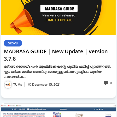
SKSVB
MADRASA GUIDE | New Update | version
3.7.8
മദ്‌റസ ഗൈഡ് sksvb ആപ്ലിക്കേഷന്റെ പുതിയ പതിപ്പ് പുറത്തിറങ്ങി.
ഈ വര്‍ഷം മാറിയ അഞ്ചുവരെയുള്ള ക്ലാസുകളിലെ പുതിയ
പാഠങ്ങള്‍ ക…
0
TUMs
December 15, 2021