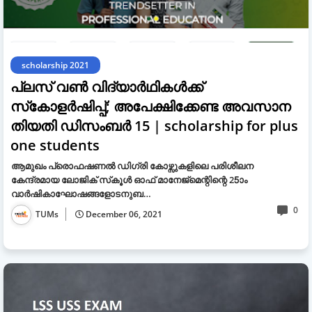
scholarship 2021
പ്ലസ് വൺ വിദ്യാർഥികൾക്ക്
സ്‌കോളര്‍ഷിപ്പ്; അപേക്ഷിക്കേണ്ട അവസാന
തിയതി ഡിസംബര്‍ 15 | scholarship for plus
one students
ആമുഖം പ്രൊഫഷണല്‍ ഡിഗ്രി കോഴ്സുകളിലെ പരിശീലന
കേന്ദ്രമായ ലോജിക് സ്‌കൂള്‍ ഓഫ് മാനേജ്‌മെന്റിന്റെ 25ാം
വാര്‍ഷികാഘോഷങ്ങളോടനുബ…
0
TUMs
December 06, 2021