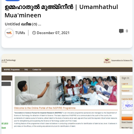
ഉമ്മഹാതുൽ മുഅ്മിനീൻ | Umamhathul
Mua'mineen
Untitled ഖദീജ (റ) …
0
TUMs
December 07, 2021