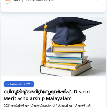
scholarship 2021
ഡിസ്ട്രിക്ട് മെറിറ്റ് സ്കോളർഷിപ്പ് - District
Merit Scholarship Malayalam
2021 മാർച്ചിൽ എസ്.എസ്.എൽ.സി / റ്റി.എച്ച്.എസ്.എൽ.സി