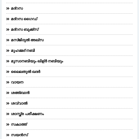
മദ്റസ
മദ്‌റസ ഗൈഡ്
മദ്റസ ബുക്ക്സ്
മസ്ജിദുല്‍ അഖ്‌സ
മുഹമ്മദ് നബി
മൂസാനബിയും ഖിള്ർ നബിയും
ലൈലതുല്‍ ഖദര്‍
വായന
ശഅ്ബാൻ
ശവ്വാൽ
ശാസ്ത്ര പരീക്ഷണം
സകാത്ത്
സയൻസ്