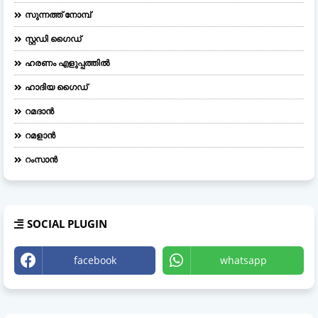
സുന്നത്ത് നോമ്പ്
സ്റ്റഡി ഗൈഡ്
ഹരണം എളുപ്പത്തിൽ
ഹാദിയ ഗൈഡ്
റമദാൻ
റമളാൻ
റംസാൻ
SOCIAL PLUGIN
facebook
whatsapp