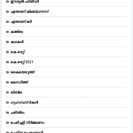
ഈദുല്‍ ഫിത്വര്‍
എന്താണ് ക്ലബ്ഹൗസ്
എന്താണ് മടി
കഅ്ബ
കഥകൾ
കെ ടെറ്റ്
കെ ടെറ്റ് 2021
കൈയെഴുത്ത്
കോഡിങ്ങ്
ഖിബ്‌ല
ഗുഹാവാസികൾ
ചരിത്രം
ചെടിച്ചട്ടി നിർമ്മാണം
ചെറിയ പെരുന്നാള്‍