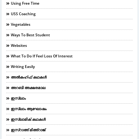
Using Free Time
USS Coaching
Vegetables
Ways To Best Student
Websites
What To Do If Feel Loss Of Interest
Writing Easily
അൽകഹ്ഫ് കഥകൾ
അറബി അക്ഷരമാല
ഇസ്ലാം
ഇസ്ലാം ആഘോഷം
ഇസ്ലാമിക് കഥകൾ
ഇസ്റാഅ് മിഅ്റാജ്