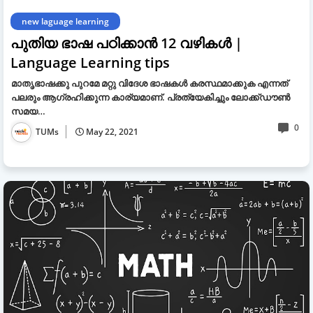
new laguage learning
പുതിയ ഭാഷ പഠിക്കാന്‍ 12 വഴികള്‍ |
Language Learning tips
മാതൃഭാഷക്കു പുറമേ മറ്റു വിദേശ ഭാഷകള്‍ കരസ്ഥമാക്കുക എന്നത്
പലരും ആഗ്രഹിക്കുന്ന കാര്യമാണ്. പ്രത്യേകിച്ചും ലോക്ക്ഡൗണ്‍
സമയ…
0
TUMs
May 22, 2021