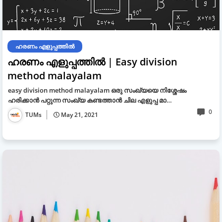
ഹരണം എളുപ്പത്തിൽ
ഹരണം എളുപ്പത്തിൽ | Easy division
method malayalam
easy division method malayalam ഒരു സംഖ്യയെ നിശ്ശേഷം
ഹരിക്കാൻ പറ്റുന്ന സംഖ്യ കണ്ടത്താൻ ചില എളുപ്പ മാ…
0
TUMs
May 21, 2021