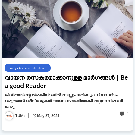
ways to best student
വായന രസകരമാക്കാനുള്ള മാര്‍ഗങ്ങള്‍ | Be
a good Reader
ജീവിതത്തിന്റെ തിരക്കിനിടയില്‍ മനസ്സും ശരീരവും സ്വാസ്ഥ്യം
വരുത്താന്‍ ഒഴിവ് വേളകള്‍ വായന ഹോബിയാക്കി മാറ്റുന്ന നിരവധി
പേരു…
1
TUMs
May 27, 2021