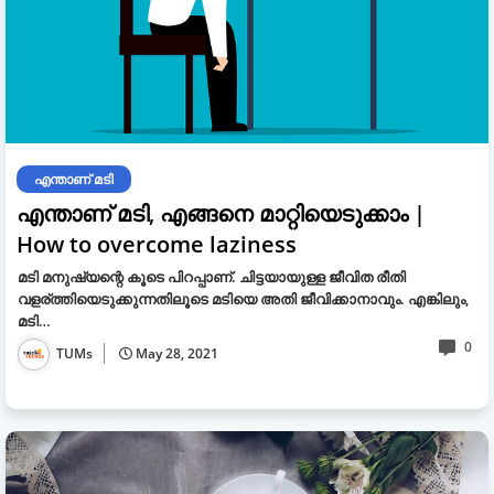
എന്താണ് മടി
എന്താണ് മടി, എങ്ങനെ മാറ്റിയെടുക്കാം |
How to overcome laziness
മടി മനുഷ്യന്റെ കൂടെ പിറപ്പാണ്. ചിട്ടയായുള്ള ജീവിത രീതി
വളര്ത്തിയെടുക്കുന്നതിലൂടെ മടിയെ അതി ജീവിക്കാനാവും. എങ്കിലും,
മടി…
0
TUMs
May 28, 2021