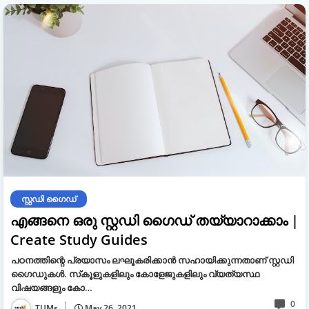
സ്റ്റഡി ഗൈഡ്
എങ്ങനെ ഒരു സ്റ്റഡി ഗൈഡ് തയ്യാറാക്കാം |
Create Study Guides
പഠനത്തിന്റെ പ്രയാസം ലഘൂകരിക്കാന്‍ സഹായിക്കുന്നതാണ് സ്റ്റഡി
ഗൈഡുകള്‍. സ്‌കൂളുകളിലും കോളേജുകളിലും വ്യത്യസ്ഥ
വിഷയങ്ങളും കോ…
0
TUMs
May 26, 2021