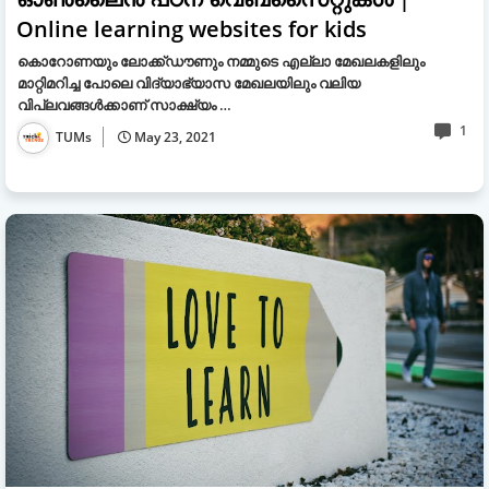
Online learning websites for kids
കൊറോണയും ലോക്ക്ഡൗണും നമ്മുടെ എല്ലാ മേഖലകളിലും
മാറ്റിമറിച്ച പോലെ വിദ്യാഭ്യാസ മേഖലയിലും വലിയ
വിപ്ലവങ്ങള്‍ക്കാണ് സാക്ഷ്യം …
1
TUMs
May 23, 2021