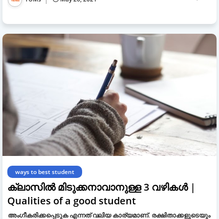
ways to best student
ക്ലാസില്‍ മിടുക്കനാവാനുള്ള 3 വഴികള്‍ |
Qualities of a good student
അംഗീകരിക്കപ്പെടുക എന്നത് വലിയ കാര്യമാണ്. രക്ഷിതാക്കളുടെയും