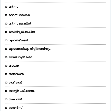
മദ്റസ
മദ്‌റസ ഗൈഡ്
മദ്റസ ബുക്ക്സ്
മസ്ജിദുല്‍ അഖ്‌സ
മുഹമ്മദ് നബി
മൂസാനബിയും ഖിള്ർ നബിയും
ലൈലതുല്‍ ഖദര്‍
വായന
ശഅ്ബാൻ
ശവ്വാൽ
ശാസ്ത്ര പരീക്ഷണം
സകാത്ത്
സയൻസ്