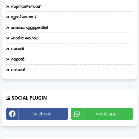
സുന്നത്ത് നോമ്പ്
സ്റ്റഡി ഗൈഡ്
ഹരണം എളുപ്പത്തിൽ
ഹാദിയ ഗൈഡ്
റമദാൻ
റമളാൻ
റംസാൻ
SOCIAL PLUGIN
facebook
whatsapp