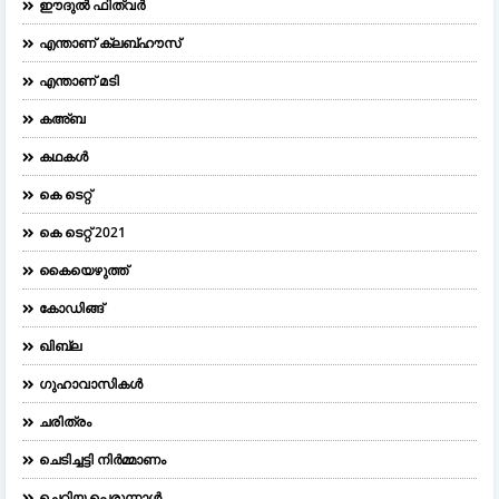
ഈദുല്‍ ഫിത്വര്‍
എന്താണ് ക്ലബ്ഹൗസ്
എന്താണ് മടി
കഅ്ബ
കഥകൾ
കെ ടെറ്റ്
കെ ടെറ്റ് 2021
കൈയെഴുത്ത്
കോഡിങ്ങ്
ഖിബ്‌ല
ഗുഹാവാസികൾ
ചരിത്രം
ചെടിച്ചട്ടി നിർമ്മാണം
ചെറിയ പെരുന്നാള്‍