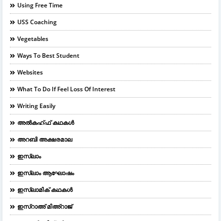
Using Free Time
USS Coaching
Vegetables
Ways To Best Student
Websites
What To Do If Feel Loss Of Interest
Writing Easily
അൽകഹ്ഫ് കഥകൾ
അറബി അക്ഷരമാല
ഇസ്ലാം
ഇസ്ലാം ആഘോഷം
ഇസ്ലാമിക് കഥകൾ
ഇസ്റാഅ് മിഅ്റാജ്