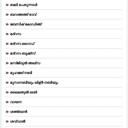
ബലി പെരുന്നാള്‍
ബറാഅത്ത് രാവ്
ബേസിക് കോഡിങ്ങ്
മദ്റസ
മദ്‌റസ ഗൈഡ്
മദ്റസ ബുക്ക്സ്
മസ്ജിദുല്‍ അഖ്‌സ
മുഹമ്മദ് നബി
മൂസാനബിയും ഖിള്ർ നബിയും
ലൈലതുല്‍ ഖദര്‍
വായന
ശഅ്ബാൻ
ശവ്വാൽ