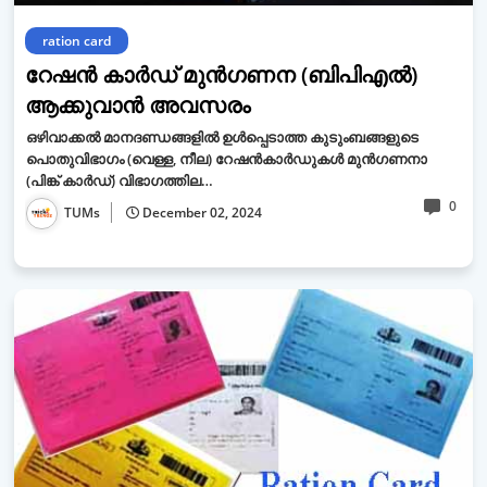
ration card
റേഷൻ കാർഡ് മുൻഗണന (ബിപിഎൽ)
ആക്കുവാൻ അവസരം
ഒഴിവാക്കൽ മാനദണ്ഡങ്ങളിൽ ഉൾപ്പെടാത്ത കുടുംബങ്ങളുടെ
പൊതുവിഭാഗം (വെള്ള, നീല) റേഷൻകാർഡുകൾ മുൻഗണനാ
(പിങ്ക് കാർഡ്) വിഭാഗത്തില…
0
TUMs
December 02, 2024