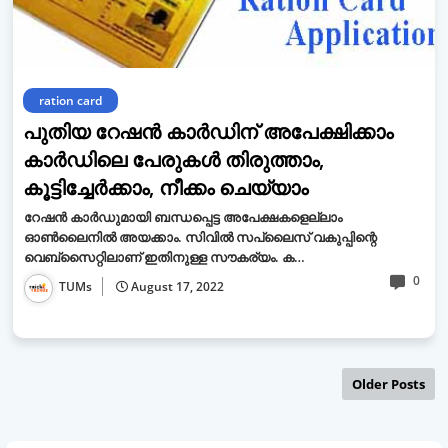
ration card
പുതിയ റേഷൻ കാർഡിന് അപേക്ഷിക്കാം
കാർഡിലെ പേരുകൾ തിരുത്താം,
കൂട്ടിച്ചേർക്കാം, നീക്കം ചെയ്യാം
റേഷൻ കാർഡുമായി ബന്ധപ്പെട്ട അപേക്ഷകളെല്ലാം
ഓൺലൈനിൽ അയക്കാം. സിവിൽ സപ്ലൈസ് വകുപ്പിന്റെ
വെബ്സൈറ്റിലാണ് ഇതിനുള്ള സൗകര്യം. ക…
0
TUMs
August 17, 2022
Older Posts