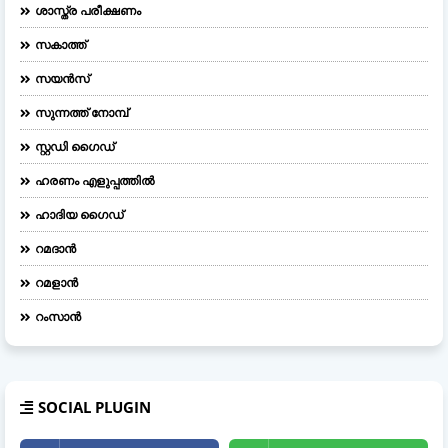
ശാസ്ത്ര പരീക്ഷണം
സകാത്ത്
സയൻസ്
സുന്നത്ത് നോമ്പ്
സ്റ്റഡി ഗൈഡ്
ഹരണം എളുപ്പത്തിൽ
ഹാദിയ ഗൈഡ്
റമദാൻ
റമളാൻ
റംസാൻ
SOCIAL PLUGIN