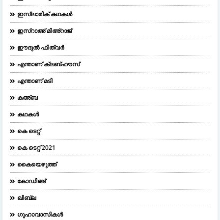
ഇസ്ലാമിക് കഥകൾ
ഇസ്റാഅ് മിഅ്റാജ്
ഈദുല്‍ ഫിത്വര്‍
എന്താണ് ക്ലബ്ഹൗസ്
എന്താണ് മടി
കഅ്ബ
കഥകൾ
കെ ടെറ്റ്
കെ ടെറ്റ് 2021
കൈയെഴുത്ത്
കോഡിങ്ങ്
ഖിബ്‌ല
ഗുഹാവാസികൾ