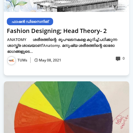
ഫാഷന്‍ ഡിസൈനിങ്‌
Fashion Designing; Head Theory- 2
ANATOMY ശരീരത്തിന്റെ രൂപഘടനകളെ കുറിച്ച് പഠിക്കുന്ന
ശാസ്ത്ര ശാഖയാണ് Anatomy. മനുഷ്യ ശരീരത്തിന്റെ ഓരോ
ഭാഗങ്ങളുടെ…
0
TUMs
May 08, 2021