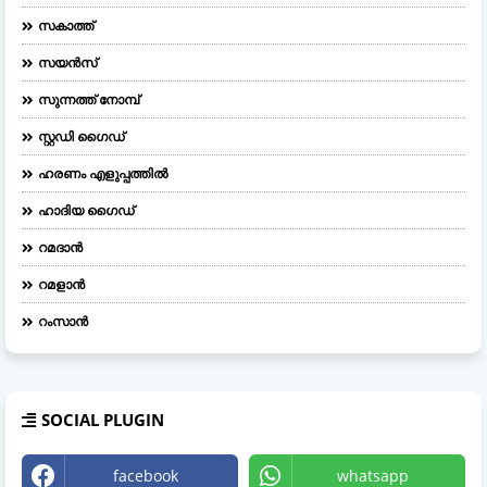
സകാത്ത്
സയൻസ്
സുന്നത്ത് നോമ്പ്
സ്റ്റഡി ഗൈഡ്
ഹരണം എളുപ്പത്തിൽ
ഹാദിയ ഗൈഡ്
റമദാൻ
റമളാൻ
റംസാൻ
SOCIAL PLUGIN
facebook
whatsapp