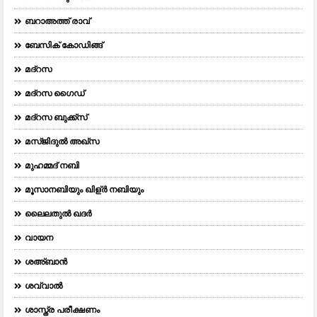
ബറാഅത്ത് രാവ്
ബേസിക് കോഡിങ്ങ്
മദ്റസ
മദ്‌റസ ഗൈഡ്
മദ്റസ ബുക്ക്സ്
മസ്ജിദുല്‍ അഖ്‌സ
മുഹമ്മദ് നബി
മൂസാനബിയും ഖിള്ർ നബിയും
ലൈലതുല്‍ ഖദര്‍
വായന
ശഅ്ബാൻ
ശവ്വാൽ
ശാസ്ത്ര പരീക്ഷണം