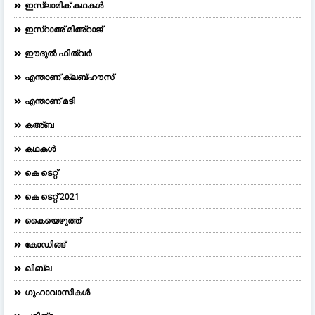
ഇസ്ലാമിക് കഥകൾ
ഇസ്റാഅ് മിഅ്റാജ്
ഈദുല്‍ ഫിത്വര്‍
എന്താണ് ക്ലബ്ഹൗസ്
എന്താണ് മടി
കഅ്ബ
കഥകൾ
കെ ടെറ്റ്
കെ ടെറ്റ് 2021
കൈയെഴുത്ത്
കോഡിങ്ങ്
ഖിബ്‌ല
ഗുഹാവാസികൾ