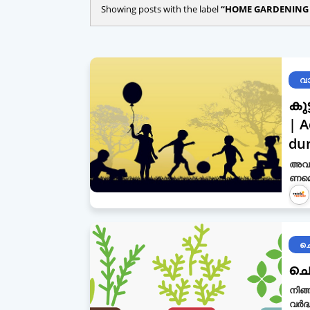
Showing posts with the label
HOME GARDENING
വ
കുട
| A
dur
അ​വ​ധ
ണ​മെ​
ചെ
ചെട
നിങ്
വർദ