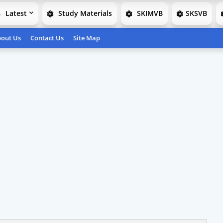
Latest
Study Materials
SKIMVB
SKSVB
out Us
Contact Us
Site Map