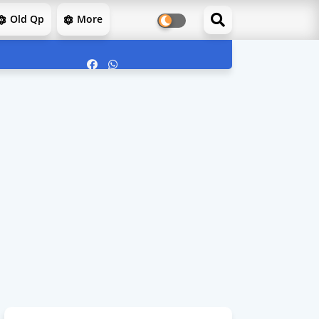
Old Qp
More