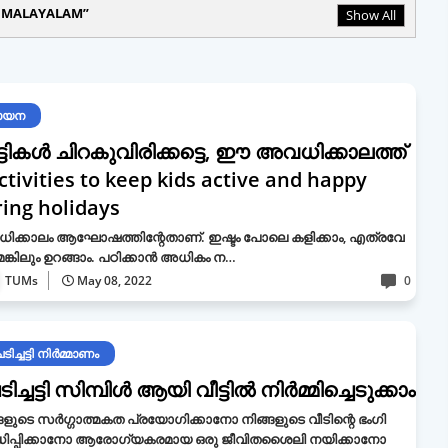
 MALAYALAM
Show All
ായന
്ടികള്‍ ചിറകുവിരിക്കട്ടെ, ഈ അവധിക്കാലത്ത്
ctivities to keep kids active and happy
ing holidays
ി​ക്കാ​ലം ആ​ഘോ​ഷ​ത്തി​ന്റേ​താ​ണ്. ഇ​ഷ്ടം പോ​ലെ ക​ളി​ക്കാം, എ​ത്ര​വേ​
ങ്കി​ലും ഉ​റ​ങ്ങാം. പ​ഠി​ക്കാ​ൻ അ​ധി​കം ന…
TUMs
May 08, 2022
0
ടിച്ചട്ടി നിർമ്മാണം
ിച്ചട്ടി സിമ്പിൾ ആയി വീട്ടിൽ നിർമ്മിച്ചെടുക്കാം
ങളുടെ സർഗ്ഗാത്മകത പ്രയോഗിക്കാനോ നിങ്ങളുടെ വീടിന്റെ ഭംഗി
്ധിപ്പിക്കാനോ ആരോഗ്യകരമായ ഒരു ജീവിതശൈലി നയിക്കാനോ