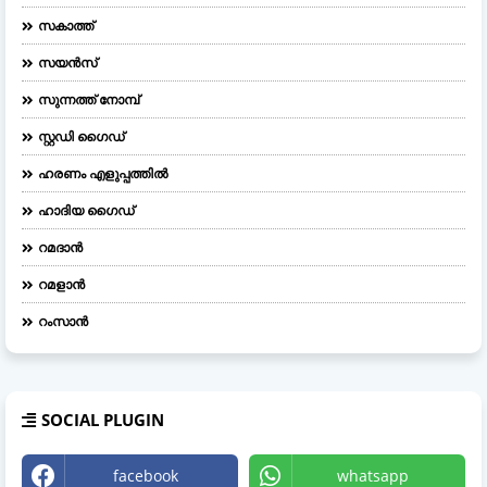
സകാത്ത്
സയൻസ്
സുന്നത്ത് നോമ്പ്
സ്റ്റഡി ഗൈഡ്
ഹരണം എളുപ്പത്തിൽ
ഹാദിയ ഗൈഡ്
റമദാൻ
റമളാൻ
റംസാൻ
SOCIAL PLUGIN
facebook
whatsapp