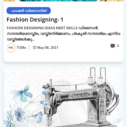
ഫാഷന്‍ ഡിസൈനിങ്‌
Fashion Designing- 1
FASHION DESIGNING IDEAS MEET SKILLS ഡിസൈൻ,
സൗന്ദര്യശാസ്ത്രം, വസ്ത്രനിർമ്മാണം, പ്രകൃതി സൗന്ദര്യം എന്നിവ
വസ്ത്രങ്ങൾക്കു…
0
TUMs
May 08, 2021