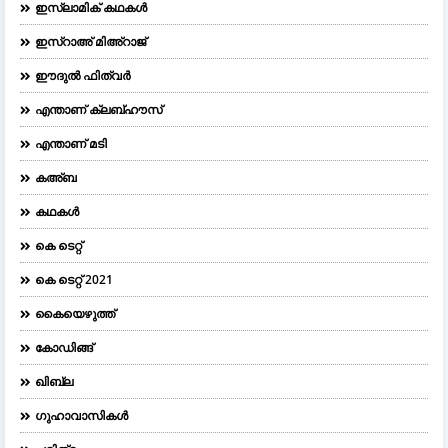
ഇസ്ലാമിക് കഥകൾ
ഇസ്റാഅ് മിഅ്റാജ്
ഈദുല്‍ ഫിത്വര്‍
എന്താണ് ക്ലബ്ഹൗസ്
എന്താണ് മടി
കഅ്ബ
കഥകൾ
കെ ടെറ്റ്
കെ ടെറ്റ് 2021
കൈയെഴുത്ത്
കോഡിങ്ങ്
ഖിബ്‌ല
ഗുഹാവാസികൾ