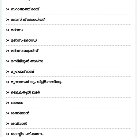
ബറാഅത്ത് രാവ്
ബേസിക് കോഡിങ്ങ്
മദ്റസ
മദ്‌റസ ഗൈഡ്
മദ്റസ ബുക്ക്സ്
മസ്ജിദുല്‍ അഖ്‌സ
മുഹമ്മദ് നബി
മൂസാനബിയും ഖിള്ർ നബിയും
ലൈലതുല്‍ ഖദര്‍
വായന
ശഅ്ബാൻ
ശവ്വാൽ
ശാസ്ത്ര പരീക്ഷണം