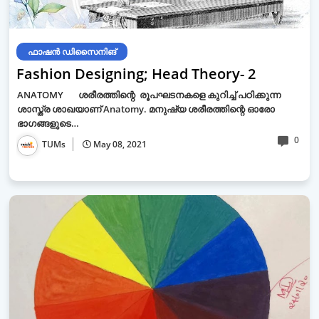
ഫാഷന്‍ ഡിസൈനിങ്‌
Fashion Designing; Head Theory- 2
ANATOMY ശരീരത്തിന്റെ രൂപഘടനകളെ കുറിച്ച് പഠിക്കുന്ന
ശാസ്ത്ര ശാഖയാണ് Anatomy. മനുഷ്യ ശരീരത്തിന്റെ ഓരോ
ഭാഗങ്ങളുടെ…
0
TUMs
May 08, 2021