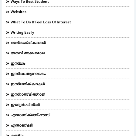
Ways To Best Student
Websites
What To Do If Feel Loss Of Interest
Writing Easily
അൽകഹ്ഫ് കഥകൾ
അറബി അക്ഷരമാല
ഇസ്ലാം
ഇസ്ലാം ആഘോഷം
ഇസ്ലാമിക് കഥകൾ
ഇസ്റാഅ് മിഅ്റാജ്
ഈദുല്‍ ഫിത്വര്‍
എന്താണ് ക്ലബ്ഹൗസ്
എന്താണ് മടി
കഅ്ബ