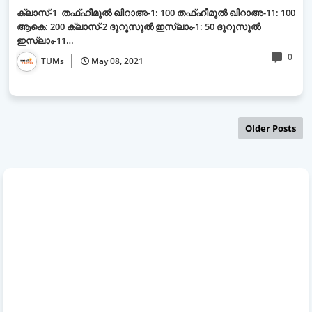
ക്ലാസ്-1 തഫ്ഹീമുല്‍ ഖിറാഅ-1: 100 തഫ്ഹീമുല്‍ ഖിറാഅ-11: 100
ആകെ: 200 ക്ലാസ്-2 ദുറൂസുല്‍ ഇസ്ലാം-1: 50 ദുറൂസുല്‍
ഇസ്ലാം-11…
0
TUMs
May 08, 2021
Older Posts