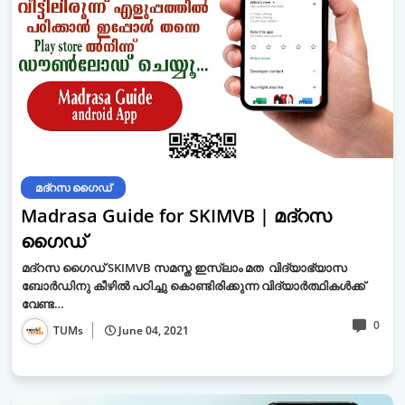
മദ്‌റസ ഗൈഡ്
Madrasa Guide for SKIMVB | മദ്‌റസ
ഗൈഡ്
മദ്‌റസ ഗൈഡ് SKIMVB സമസ്ത ഇസ്ലാം മത വിദ്യാഭ്യാസ
ബോര്‍ഡിനു കീഴില്‍ പഠിച്ചു കൊണ്ടിരിക്കുന്ന വിദ്യാര്‍ത്ഥികള്‍ക്ക്
വേണ്ട…
0
TUMs
June 04, 2021