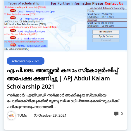
scholarship 2021
എ.പി.ജെ. അബ്ദുൽ കലാം സ്‌കോളർഷിപ്പ്
അപേക്ഷ ക്ഷണിച്ചു | APJ Abdul Kalam
Scholarship 2021
സർക്കാർ/ എയ്ഡഡ്/ സർക്കാർ അംഗീകൃത സ്വാശ്രയ
പോളിടെക്‌നിക്കുകളിൽ മൂന്നു വർഷ ഡിപ്ലോമ കോഴ്‌സുകൾക്ക്
പഠിക്കുന്നവരും സാമ്പത്തി…
0
TUMs
October 29, 2021