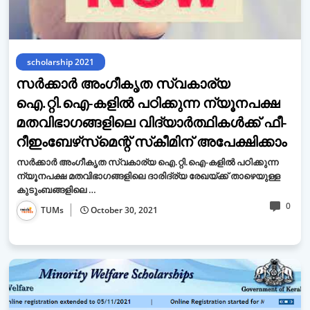
scholarship 2021
സർക്കാർ അംഗീകൃത സ്വകാര്യ
ഐ.റ്റി.ഐ-കളിൽ പഠിക്കുന്ന ന്യൂനപക്ഷ
മതവിഭാഗങ്ങളിലെ വിദ്യാർത്ഥികൾക്ക് ഫീ-
റീഇംബേഴ്‌സ്‌മെന്റ് സ്‌കീമിന് അപേക്ഷിക്കാം
സർക്കാർ അംഗീകൃത സ്വകാര്യ ഐ.റ്റി.ഐ-കളിൽ പഠിക്കുന്ന
ന്യൂനപക്ഷ മതവിഭാഗങ്ങളിലെ ദാരിദ്ര്യ രേഖയ്ക്ക് താഴെയുള്ള
കുടുംബങ്ങളിലെ …
0
TUMs
October 30, 2021