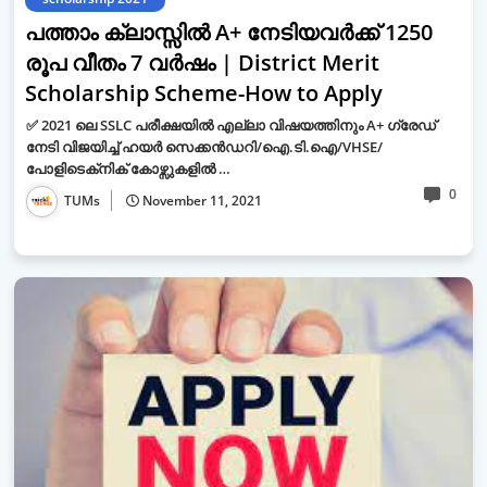
പത്താം ക്ലാസ്സിൽ A+ നേടിയവർക്ക് 1250
രൂപ വീതം 7 വർഷം | District Merit
Scholarship Scheme-How to Apply
✅ 2021 ലെ SSLC പരീക്ഷയിൽ എല്ലാ വിഷയത്തിനും A+ ഗ്രേഡ്
നേടി വിജയിച്ച് ഹയർ സെക്കൻഡറി/ഐ.ടി.ഐ/VHSE/
പോളിടെക്‌നിക് കോഴ്സുകളിൽ …
0
TUMs
November 11, 2021