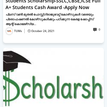
Students Scholarship-SSLC,CBSE,ICSE Full
A+ Students Cash Award -Apply Now
പ്ലസ് വൺ മുതൽ പോസ്റ്റ്ഗ്രാജുവേറ്റ് കോഴ്‌സുകൾ വരെയും
പ്രൊഫഷണൽ കോഴ്‌സുകൾക്കും പഠിക്കുന്ന കേരള ഷോപ്പ്‌സ്
ആന്റ് കൊമേഴ്‌സ്യ…
0
TUMs
October 24, 2021