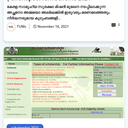
കേരള സാമൂഹ്യ സുരക്ഷാ മിഷൻ മുഖേന നടപ്പിലാക്കുന്ന
അച്ഛനോ അമ്മയോ അല്ലെങ്കിൽ ഇരുവരും മരണമടഞ്ഞതും
നിർദ്ധനരുമായ കുടുംബങ്ങളി…
0
TUMs
November 16, 2021
scholarship 2021