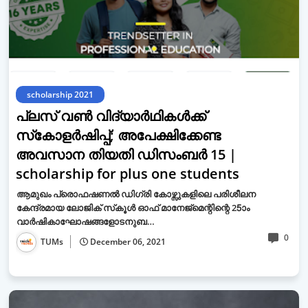
scholarship 2021
പ്ലസ് വൺ വിദ്യാർഥികൾക്ക്
സ്‌കോളര്‍ഷിപ്പ്; അപേക്ഷിക്കേണ്ട
അവസാന തിയതി ഡിസംബര്‍ 15 |
scholarship for plus one students
ആമുഖം പ്രൊഫഷണല്‍ ഡിഗ്രി കോഴ്സുകളിലെ പരിശീലന
കേന്ദ്രമായ ലോജിക് സ്‌കൂള്‍ ഓഫ് മാനേജ്‌മെന്റിന്റെ 25ാം
വാര്‍ഷികാഘോഷങ്ങളോടനുബ…
0
TUMs
December 06, 2021