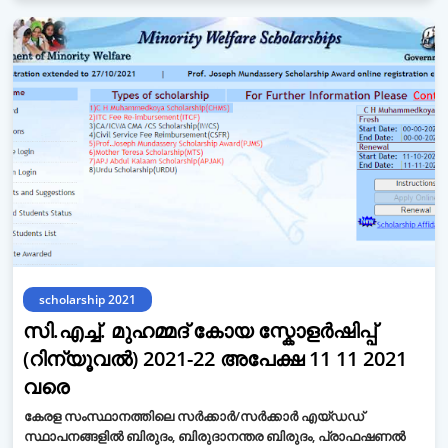
scholarship 2021
സി.എച്ച്. മുഹമ്മദ് കോയ സ്കോളർഷിപ്പ്
(റിന്യൂവൽ) 2021-22 അപേക്ഷ 11 11 2021
വരെ
കേരള സംസ്ഥാനത്തിലെ സർക്കാർ/സർക്കാർ എയ്ഡഡ്
സ്ഥാപനങ്ങളിൽ ബിരുദം, ബിരുദാനന്തര ബിരുദം, പ്രാഫഷണൽ