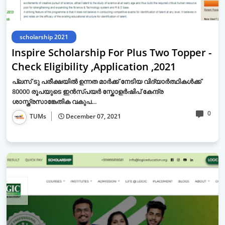
scholarship 2021
Inspire Scholarship For Plus Two Topper -
Check Eligibility ,Application ,2021
പ്ലസ് ടു പരീക്ഷയിൽ ഉന്നത മാർക്ക് നേടിയ വിദ്യാർത്ഥികൾക്ക്
80000 രൂപയുടെ ഇൻസ്പയർ സ്കോളർഷിപ് കേന്ദ്ര
ശാസ്ത്രസാങ്കേതിക വകുപ…
0
TUMs
December 07, 2021