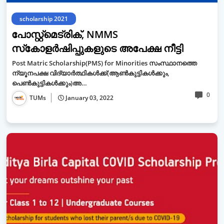
scholarship 2021
പോസ്റ്റ്‌മെട്രിക്, NMMS
സ്‌കോളര്‍ഷിപ്പുകളുടെ അപേക്ഷ നീട്ടി
Post Matric Scholarship(PMS) for Minorities സംസ്ഥാനത്തെ
ന്യൂനപക്ഷ വിദ്യാർത്ഥികൾക്ക്(ആൺകുട്ടികൾക്കും,
പെൺകുട്ടികൾക്കും)അ…
0
TUMs
January 03, 2022