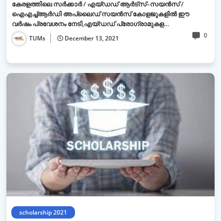
കേരളത്തിലെ സർക്കാർ / എയ്ഡഡ് ആർട്‌സ്–സയൻസ് /
ഐഎച്ച്ആർഡി അപ്ലൈഡ് സയൻസ് കോളജുകളിൽ ഈ
വർഷം പ്രവേശനം നേടി,എയ്ഡഡ് പ്രോഗ്രാമുകള…
0
TUMs
December 13, 2021
scholarship 2021