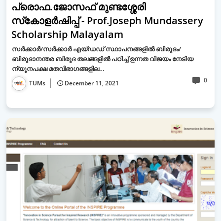
പ്രൊഫ.ജോസഫ് മുണ്ടശ്ശേരി
സ്‌കോളർഷിപ്പ് - Prof.Joseph Mundassery
Scholarship Malayalam
സർക്കാർ/സർക്കാർ എയ്ഡഡ് സ്ഥാപനങ്ങളിൽ ബിരുദം/
ബിരുദാനന്തര ബിരുദ തലങ്ങളിൽ പഠിച്ച് ഉന്നത വിജയം നേടിയ
ന്യൂനപക്ഷ മതവിഭാഗങ്ങളില…
0
TUMs
December 11, 2021