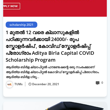
scholarship 2021
1 മുതൽ 12 വരെ ക്ലാസുകളിൽ
പഠിക്കുന്നവർക്കായി 24000/- രൂപ
സ്കോളർഷിപ് , കോവിഡ് സ്കോളർഷിപ്പ്
പ്രോഗ്രാം Aditya Birla Capital COVID
Scholarship Program
ആദിത്യ ബിർള ക്യാപിറ്റൽ ഫൗണ്ടേഷന്റെ ഒരു സംരംഭമാണ്
ആദിത്യ ബിർള ക്യാപിറ്റൽ കോവിഡ് സ്കോളർഷിപ്പ് പ്രോഗ്രാം.
ആദിത്യ ബിർള ഗ്രൂ…
0
TUMs
December 20, 2021