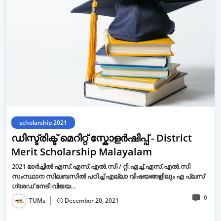
scholarship 2021
ഡിസ്ട്രിക്ട് മെറിറ്റ് സ്കോളർഷിപ്പ് - District
Merit Scholarship Malayalam
2021 മാർച്ചിൽ എസ്.എസ്.എൽ.സി / റ്റി.എച്ച്.എസ്.എൽ.സി
സംസ്ഥാന സിലബസിൽ പഠിച്ച് എല്ലാ വിഷയങ്ങളിലും എ പ്ലസ്
ഗ്രേഡ് നേടി വിജയ…
0
TUMs
December 20, 2021