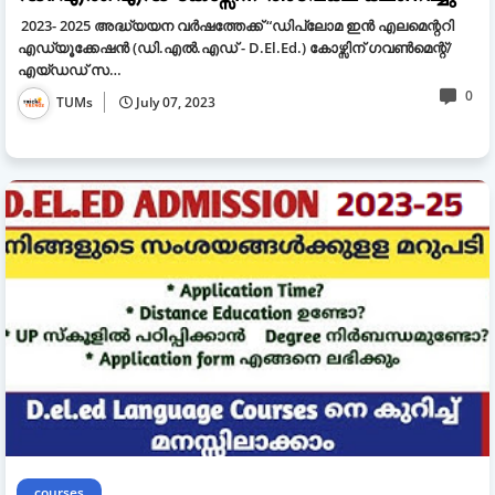
2023- 2025 അദ്ധ്യയന വർഷത്തേക്ക് “ഡിപ്ലോമ ഇൻ എലമെന്ററി
എഡ്യൂക്കേഷൻ (ഡി.എൽ.എഡ് - D.El.Ed.) കോഴ്സിന് ഗവൺമെന്റ്/
എയ്ഡഡ് സ…
0
TUMs
July 07, 2023
courses