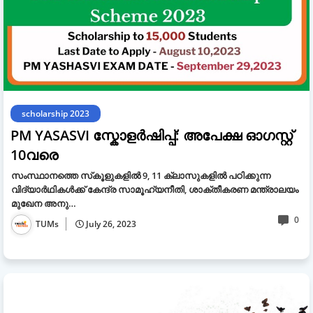
scholarship 2023
PM YASASVI സ്കോളർഷിപ്പ്: അപേക്ഷ ഓഗസ്റ്റ്
10വരെ
സംസ്ഥാനത്തെ സ്‌കൂളുകളിൽ 9, 11 ക്ലാസുകളിൽ പഠിക്കുന്ന
വിദ്യാർഥികൾക്ക് കേന്ദ്ര സാമൂഹ്യനീതി, ശാക്തീകരണ മന്ത്രാലയം
മുഖേന അനു…
0
TUMs
July 26, 2023