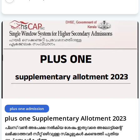
plus one admission
plus one Supplementary Allotment 2023
പ്ലസ് വൺ അപേക്ഷ നൽകിയ ശേഷം ഇതുവരെ അലോട്ട്മെന്റ്
ലഭിക്കാത്തവർ സീറ്റ് ഒഴിവുള്ള സ്‌കൂളുകൾ കണ്ടെത്തി പുതിയ
ഓപ്‌ഷനുകൾ ചേർത്ത…