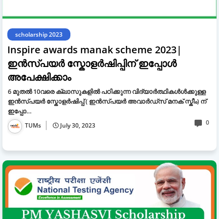
scholarship 2023
Inspire awards manak scheme 2023|
ഇൻസ്‌പയർ സ്കോളർഷിപ്പിന് ഇപ്പോൾ
അപേക്ഷിക്കാം
6 മുതൽ 10വരെ ക്ലാസുകളിൽ പഠിക്കുന്ന വിദ്യാർത്ഥികൾൾക്കുള്ള
ഇൻസ്‌പയർ സ്കോളർഷിപ്പ് ( ഇൻസ്പയർ അവാർഡ്സ് മനക് സ്കീം) ന്
ഇപ്പോ…
0
TUMs
July 30, 2023