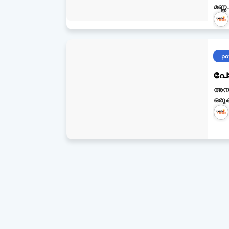
മണ്ണ
po
പോട
അനുപ
ഒരുക