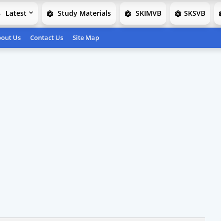
Latest
Study Materials
SKIMVB
SKSVB
out Us
Contact Us
Site Map