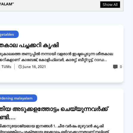
YALAM
Show All
getables
തകാല പച്ചക്കറി കൃഷി
ുകാലത്തെ തണുപ്പിൽ നന്നായി വളരാൻ ഇഷ്ടപ്പെടുന്ന ശീതകാല
ക്കറികളാണ് കാബേജ്, കോളിഫ്ലവർ, കാരറ്റ്, ബീറ്റ്റൂട്ട്, റാഡ…
TUMs
June 16, 2021
0
rdening malayalam
തിയ അടുക്കളത്തോട്ടം ചെയ്യുന്നവർക്ക്
്ടി....
ക്കനുയോജ്യമായ ഇനങ്ങള്‍ 1. ചീര വര്‍ഷം മുഴുവന്‍ കൃഷി
യാമെങ്കിലും ശക്തമായ മഴക്കാലം ഒഴിവാക്കുന്നതാണ് നല്ലത്.