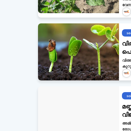
വേന
se
വിത
പൊ
വിത
കുറു
soi
മണ്
വി
അമ്ല
രോഗ