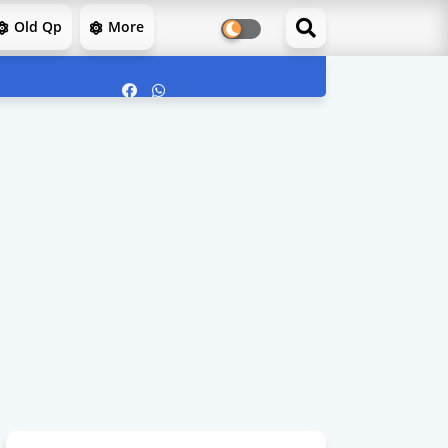
Old Qp
More