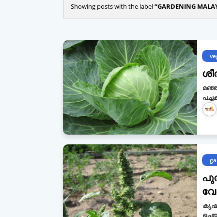
Showing posts with the label
GARDENING MALA
ve
ശീ
മഞ്ഞ
പച്ച
ga
പു
വേണ
കൃഷി
ചെയ്