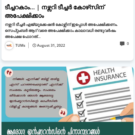
ടീച്ചറകാം... | നഴ്സറി ടീച്ചർ കോഴ്‌സിന്
അപേക്ഷിക്കാം
നഴ്സറി ടീച്ചർ എജ്യൂക്കേഷൻ കോഴ്സിന് ഇപ്പോൾ അപേക്ഷിക്കണം.
സെപ്റ്റംബർ ആറ് വരെ അപേക്ഷിക്കാം കാലാവധി രണ്ടുവർഷം
അപേക്ഷ ഫോറത്…
0
TUMs
August 31, 2022