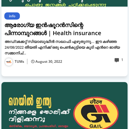
info
ആരോഗ്യ ഇൻഷൂറൻസിന്റെ
പിന്നാമ്പുറങ്ങൾ | Health insurance
അഡ്വക്കേറ്റ് സിയാബുദ്ധീൻ സഖാഫി എഴുതുന്നു... ഈ കഴിഞ്ഞ
24/08/2022 തീയതി എനിക്ക് ഒരു പെൺകുട്ടിയെ കൂടി എൻറെ ഭാര്യ
സമ്മാനിച്…
1
TUMs
August 30, 2022