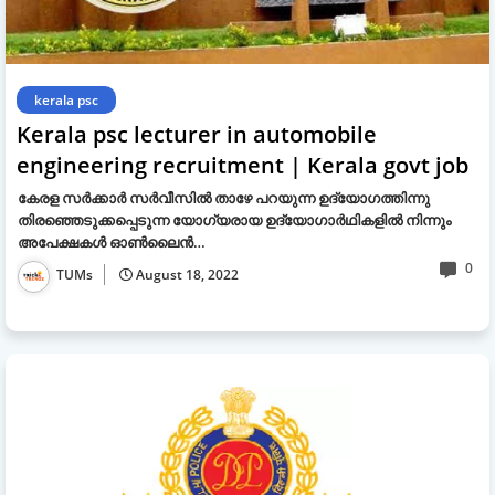
kerala psc
Kerala psc lecturer in automobile
engineering recruitment | Kerala govt job
കേരള സർക്കാർ സർവീസിൽ താഴേ പറയുന്ന ഉദ്യോഗത്തിന്നു
തിരഞ്ഞെടുക്കപ്പെടുന്ന യോഗ്യരായ ഉദ്യോഗാർഥികളിൽ നിന്നും
അപേക്ഷകൾ ഓൺലൈൻ…
0
TUMs
August 18, 2022