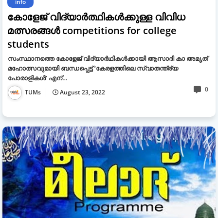
info
കോളേജ് വിദ്യാർത്ഥികൾക്കുള്ള വിവിധ
മത്സരങ്ങൾ competitions for college
students
സംസ്ഥാനത്തെ കോളേജ് വിദ്യാർഥികൾക്കായി ആസാദി കാ അമൃത്
മഹോത്സവുമായി ബന്ധപ്പെട്ട് ‘കേരളത്തിലെ സ്വാതന്ത്ര്യ
പോരാളികൾ’ എന്…
0
TUMs
August 23, 2022