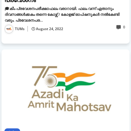
🎓കീം പ്രവേശനപരീക്ഷാഫലം വരാറായി. ഫലം വന്ന് ഏതാനും
ദിവസങ്ങൾക്കകം തന്നെ കോഴ്സ് / കോളജ് ഓപ്‌ഷനുകൾ നൽകേണ്ടി
വരും. പ്രവേശനപര…
0
TUMs
August 24, 2022