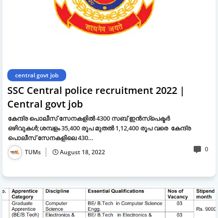
central govt job
SSC Central police recruitment 2022 |
Central govt job
കേന്ദ്ര പൊലീസ് സേനകളിൽ 4300 സബ് ഇൻസ്പെക്ടർ
ഒഴിവുകൾ;ശമ്പളം 35,400 രൂപ മുതൽ 1,12,400 രൂപ വരെ കേന്ദ്ര
പൊലീസ് സേനകളിലെ 430…
0
TUMs
August 18, 2022