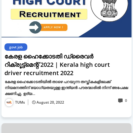
govt job
കേരള ഹൈക്കോടതി ഡ്രൈവർ
റിക്രൂട്ട്‌മെന്റ് 2022 | Kerala high court
driver recruitment 2022
കേരള ഹൈക്കോടതിയിൽ താഴെ പറയുന്ന തസ്തികകളിലേക്ക്
നിയമനത്തിന് യോഗ്യതയുള്ള ഇന്ത്യൻ പൗരന്മാരിൽ നിന്ന് അപേക്ഷ
ക്ഷണിച്ചു. ഉദ്യ…
0
TUMs
August 20, 2022