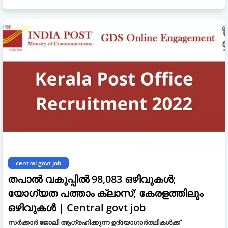
central govt job
തപാൽ വകുപ്പിൽ 98,083 ഒഴിവുകൾ;
യോഗ്യത പത്താം ക്ലാസ്; കേരളത്തിലും
ഒഴിവുകൾ | Central govt job
സർക്കാർ ജോലി ആഗ്രഹിക്കുന്ന ഉദ്യോഗാർത്ഥികൾക്ക്