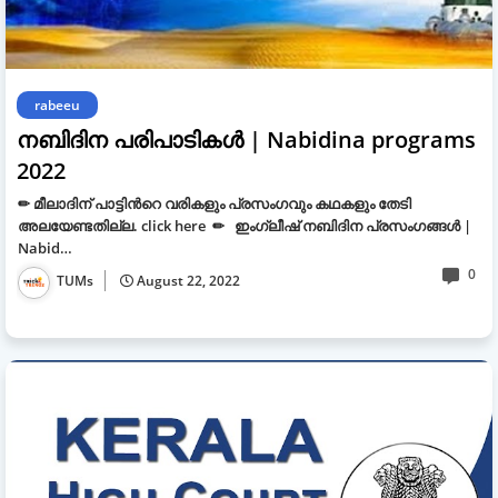
rabeeu
നബിദിന പരിപാടികൾ | Nabidina programs
2022
✏ മീലാദിന് പാട്ടിൻറെ വരികളും പ്രസംഗവും കഥകളും തേടി
അലയേണ്ടതില്ല. click here ✏ ഇംഗ്ലീഷ് നബിദിന പ്രസംഗങ്ങള്‍ |
Nabid…
0
TUMs
August 22, 2022