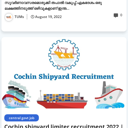
സുവർണാവസരമൊരുക്കി തപാൽ വകുപ്പ്.ഏകദേശം ഒരു
ലക്ഷത്തിനടുത്ത് ഒഴിവുകളാണ് ഇന്ത…
0
TUMs
August 19, 2022
central govt job
Cochin shipyard limiter recruitment 2022 |