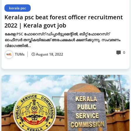
kerala psc
Kerala psc beat forest officer recruitment
2022 | Kerala govt job
കേരള PSC ഫോറെസ്റ് ഡിപ്പാർട്ടുമെന്റിൽ, ബീറ്റ് ഫോറെസ്റ്
ഓഫീസർ തസ്തികയിലേക്ക് അപേക്ഷകൾ ക്ഷണിക്കുന്നു. സംവരണം
വിഭാഗത്തിൽ…
0
TUMs
August 18, 2022