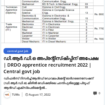
central govt job
ഡി.ആർ.ഡി.ഒ അപ്രന്റിസ്ഷിപ്പിന് അപേക്ഷ
| DRDO apprentice recruitment 2022 |
Central govt job
ഡിഫൻസ് റിസർച്ച് ആൻഡ് ഡെവലപ്മെന്റ് ഓർഗനൈസേഷന്
(ഡി.ആർ.ഡി.ഒ) കീഴിൽ ഒഡിഷയിലെ ചാന്ദിപുരിലുള്ള പ്രൂഫ്
ആൻഡ് എക്സ്പെരിമെന്റൽ…
0
TUMs
August 17, 2022