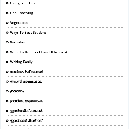
Using Free Time
USS Coaching
Vegetables
Ways To Best Student
Websites
What To Do If Feel Loss Of Interest
Writing Easily
അൽകഹ്ഫ് കഥകൾ
അറബി അക്ഷരമാല
ഇസ്ലാം
ഇസ്ലാം ആഘോഷം
ഇസ്ലാമിക് കഥകൾ
ഇസ്റാഅ് മിഅ്റാജ്