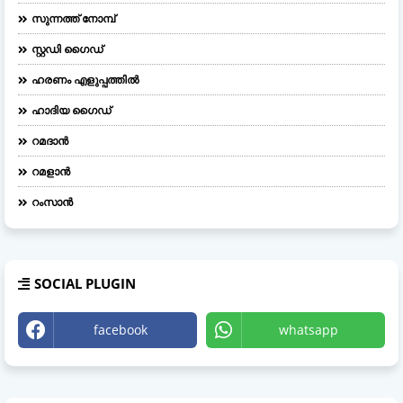
സുന്നത്ത് നോമ്പ്
സ്റ്റഡി ഗൈഡ്
ഹരണം എളുപ്പത്തിൽ
ഹാദിയ ഗൈഡ്
റമദാൻ
റമളാൻ
റംസാൻ
SOCIAL PLUGIN
facebook
whatsapp