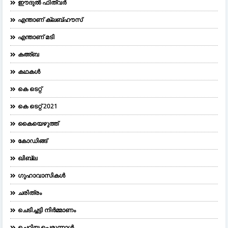
ഈദുല്‍ ഫിത്വര്‍
എന്താണ് ക്ലബ്ഹൗസ്
എന്താണ് മടി
കഅ്ബ
കഥകൾ
കെ ടെറ്റ്
കെ ടെറ്റ് 2021
കൈയെഴുത്ത്
കോഡിങ്ങ്
ഖിബ്‌ല
ഗുഹാവാസികൾ
ചരിത്രം
ചെടിച്ചട്ടി നിർമ്മാണം
ചെറിയ പെരുന്നാള്‍