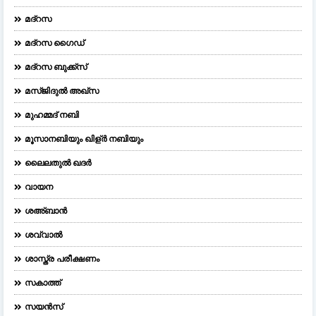
മദ്റസ
മദ്‌റസ ഗൈഡ്
മദ്റസ ബുക്ക്സ്
മസ്ജിദുല്‍ അഖ്‌സ
മുഹമ്മദ് നബി
മൂസാനബിയും ഖിള്ർ നബിയും
ലൈലതുല്‍ ഖദര്‍
വായന
ശഅ്ബാൻ
ശവ്വാൽ
ശാസ്ത്ര പരീക്ഷണം
സകാത്ത്
സയൻസ്