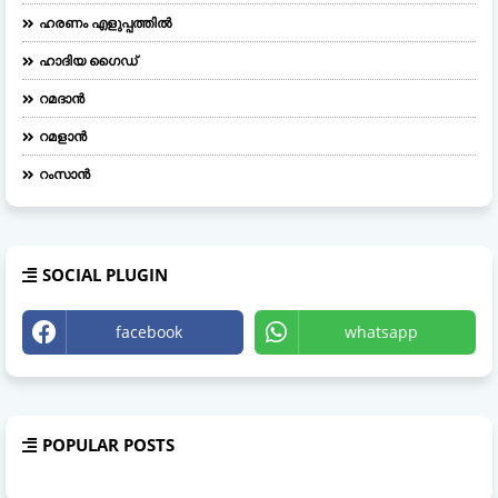
ഹരണം എളുപ്പത്തിൽ
ഹാദിയ ഗൈഡ്
റമദാൻ
റമളാൻ
റംസാൻ
SOCIAL PLUGIN
facebook
whatsapp
POPULAR POSTS