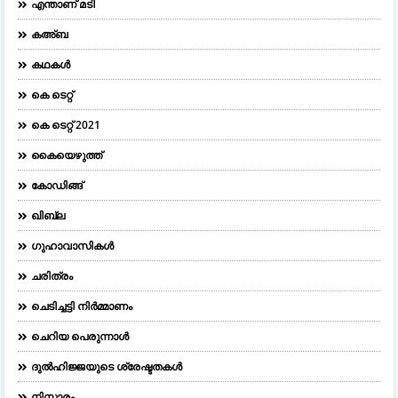
എന്താണ് മടി
കഅ്ബ
കഥകൾ
കെ ടെറ്റ്
കെ ടെറ്റ് 2021
കൈയെഴുത്ത്
കോഡിങ്ങ്
ഖിബ്‌ല
ഗുഹാവാസികൾ
ചരിത്രം
ചെടിച്ചട്ടി നിർമ്മാണം
ചെറിയ പെരുന്നാള്‍
ദുല്‍ഹിജ്ജയുടെ ശ്രേഷ്ടതകള്‍
നിസ്ക്കാരം