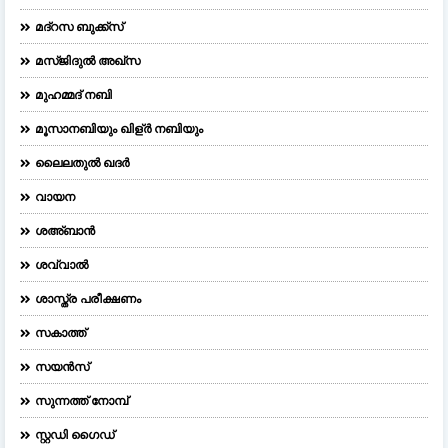
മദ്റസ ബുക്ക്സ്
മസ്ജിദുല്‍ അഖ്‌സ
മുഹമ്മദ് നബി
മൂസാനബിയും ഖിള്ർ നബിയും
ലൈലതുല്‍ ഖദര്‍
വായന
ശഅ്ബാൻ
ശവ്വാൽ
ശാസ്ത്ര പരീക്ഷണം
സകാത്ത്
സയൻസ്
സുന്നത്ത് നോമ്പ്
സ്റ്റഡി ഗൈഡ്