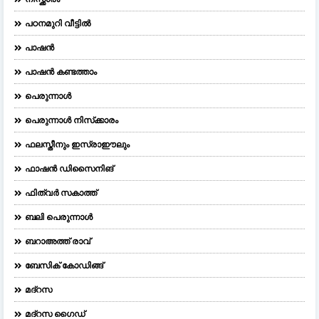
പഠനമുറി വീട്ടിൽ
പാഷൻ
പാഷൻ കണ്ടത്താം
പെരുന്നാള്‍
പെരുന്നാള്‍ നിസ്‌ക്കാരം
ഫലസ്തീനും ഇസ്രാഈലും
ഫാഷന്‍ ഡിസൈനിങ്‌
ഫിത്വർ സകാത്ത്
ബലി പെരുന്നാള്‍
ബറാഅത്ത് രാവ്
ബേസിക് കോഡിങ്ങ്
മദ്റസ
മദ്‌റസ ഗൈഡ്