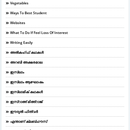
Vegetables
Ways To Best Student
Websites
What To Do If Feel Loss Of Interest
Writing Easily
അൽകഹ്ഫ് കഥകൾ
അറബി അക്ഷരമാല
ഇസ്ലാം
ഇസ്ലാം ആഘോഷം
ഇസ്ലാമിക് കഥകൾ
ഇസ്റാഅ് മിഅ്റാജ്
ഈദുല്‍ ഫിത്വര്‍
എന്താണ് ക്ലബ്ഹൗസ്