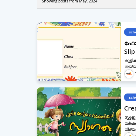
Showing posts from May, 2024
sch
ഫോട
Slip
കുട്ട
തയ്യാ
sch
Cre
സ്കൂ
വർഷത്
വിദ്