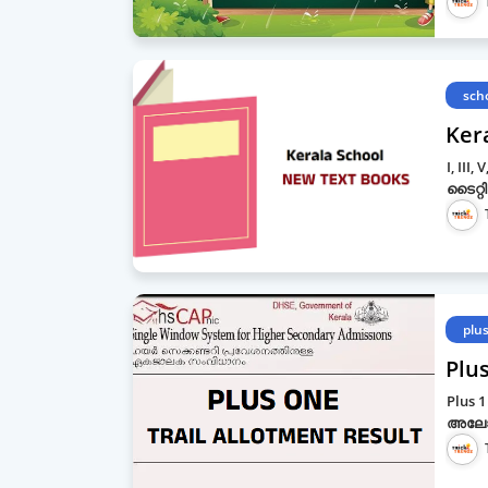
sch
Kera
I, III
ടൈറ്റ
plu
Plus
Plus 1
അലോട്