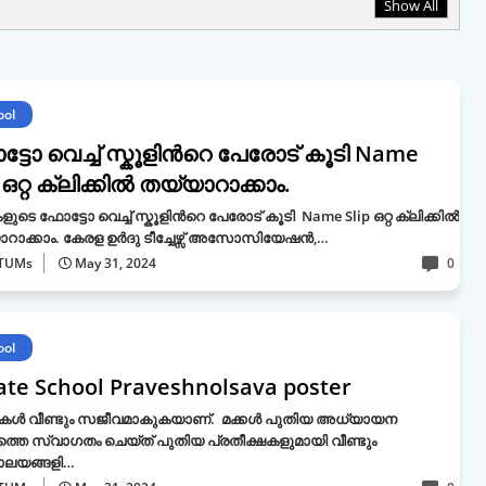
Show All
ool
്ടോ വെച്ച് സ്കൂളിൻറെ പേരോട് കൂടി Name
 ഒറ്റ ക്ലിക്കിൽ തയ്യാറാക്കാം.
ികളുടെ ഫോട്ടോ വെച്ച് സ്കൂളിൻറെ പേരോട് കൂടി Name Slip ഒറ്റ ക്ലിക്കിൽ
റാക്കാം. കേരള ഉർദു ടീച്ചേഴ്സ് അസോസിയേഷൻ,…
TUMs
May 31, 2024
0
ool
ate School Praveshnolsava poster
ളുകൾ വീണ്ടും സജീവമാകുകയാണ്. മക്കൾ പുതിയ അധ്യായന
തെ സ്വാഗതം ചെയ്ത് പുതിയ പ്രതീക്ഷകളുമായി വീണ്ടും
യാലയങ്ങളി…