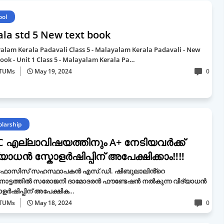
ool
ala std 5 New text book
alam Kerala Padavali Class 5 - Malayalam Kerala Padavali - New
ook - Unit 1 Class 5 - Malayalam Kerala Pa…
TUMs
May 19, 2024
0
olarship
C എല്ലാവിഷയത്തിനും A+ നേടിയവർക്ക്
്യാധൻ സ്കോളർഷിപ്പിന് അപേക്ഷിക്കാം‼‼
ോസിസ് സഹസ്ഥാപകൻ എസ്.ഡി. ഷിബുലാലിൻ്റെ
ോട്ടത്തിൽ സരോജനി ദാമോദരൻ ഫൗണ്ടേഷൻ നൽകുന്ന വിദ്യാധൻ
ളർഷിപ്പിന് അപേക്ഷിക…
TUMs
May 18, 2024
0