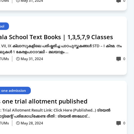
TUMs
May 31, 2024
0
ool
la School Text Books | 1,3,5,7,9 Classes
, V, VII, IX ക്ലാസുകളിലെ പരിഷ്കരിച്ച പാഠപുസ്തകങ്ങൾ STD – I ക്രമ. നം
ിലുകള്‍ 1 കേരളപാഠാവലി – മലയാളം …
TUMs
May 31, 2024
0
s one admission
 one trial allotment published
 : Trial Allotment Result Link: Click Here (Published..) ട്രയൽ
ട്മെന്റ് പരിശോധിക്കേണ്ട രീതി : ട്രയൽ അലോട്…
TUMs
May 28, 2024
0