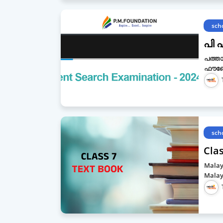
sch
പി 
പത്താ
ഫൗണ്ട
sch
Cla
Malaya
Malay