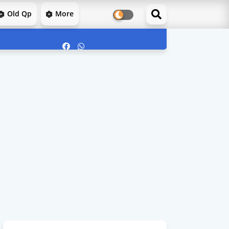
Old Qp
More