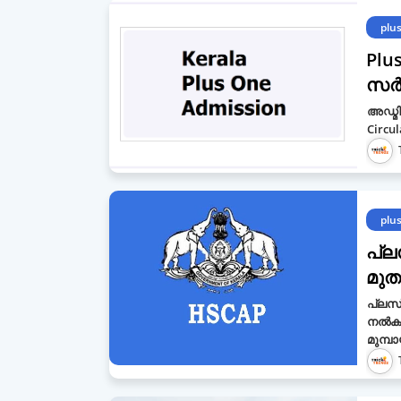
plu
Plu
സർട
അഡ്മി
Circul
plu
പ്ല
മു
പ്ലസ്
നൽകാ
മുമ്