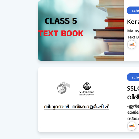
sch
Ker
Malay
Text B
sch
SSL
വിദ
▪ഇൻഫ
മേൽന
സ്ലോ