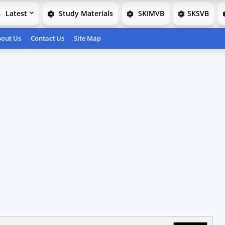
Latest
Study Materials
SKIMVB
SKSVB
out Us
Contact Us
Site Map