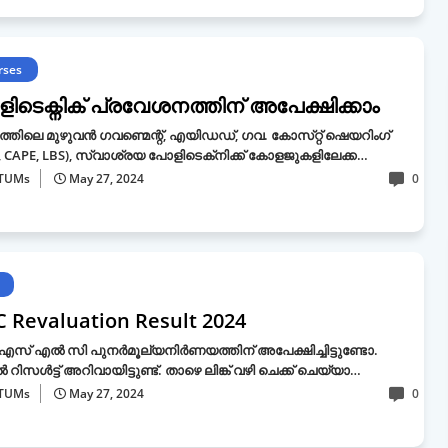
rses
ിടെക്നിക് പ്രവേശനത്തിന് അപേക്ഷിക്കാം
്തിലെ മുഴുവൻ ഗവണ്മെന്റ്, എയിഡഡ്, ഗവ. കോസ്‌റ്റ് ഷെയറിംഗ്
, CAPE, LBS), സ്വാശ്രയ പോളിടെക്‌നിക്ക് കോളജുകളിലേക്ക…
TUMs
May 27, 2024
0
C Revaluation Result 2024
സ് എൽ സി പുനർമൂല്യനിർണയത്തിന് അപേക്ഷിച്ചിട്ടുണ്ടോ.
 റിസൾട്ട് അറിവായിട്ടുണ്ട്. താഴെ ലിങ്ക് വഴി ചെക്ക് ചെയ്യാ…
TUMs
May 27, 2024
0