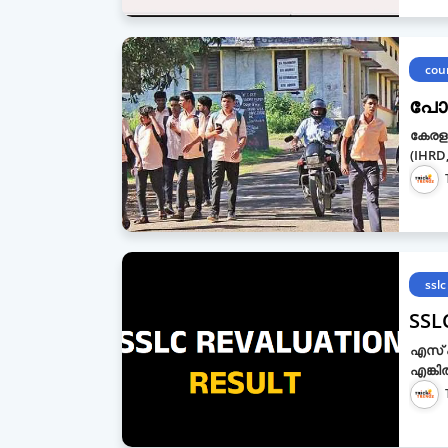
cou
പോള
കേരളത
(IHRD
sslc
SSL
എസ് എ
എങ്കിൽ