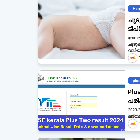
Hea
ചൂട
ടിപ
വേനല്
ചൂടുക
വലിയ
plu
Plu
പരീ
2023-
ലഭ്യ