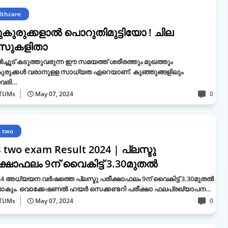
lthcare
ുകുരുക്കളാൽ പൊറുതിമുട്ടിയോ ! ചില
്‌സുകളിതാ
‍ച്ചൂട് കടുത്തുവരുന്ന ഈ സമയത്ത് ശരീരത്തും മുഖത്തും
ുരുക്കള്‍ വരാനുളള സാധ്യത ഏറെയാണ്. കുഞ്ഞുങ്ങളിലും
വരി…
TUMs
May 07, 2024
0
s two
s two exam Result 2024 | പ്ലസ്ടു
ക്ഷാഫലം 9ന് വൈകിട്ട് 3.30മുതൽ
24 അധ്യയന വർഷത്തെ പ്ലസ്ടു പരീക്ഷാഫലം 9ന് വൈകിട്ട് 3.30മുതൽ
മാകും. വൊക്കേഷണൽ ഹയർ സെക്കണ്ടറി പരീക്ഷാ ഫലപ്രഖ്യാപന…
TUMs
May 07, 2024
0