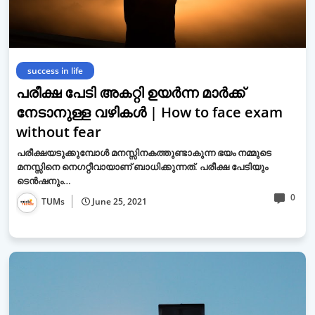
success in life
പരീക്ഷ പേടി അകറ്റി ഉയര്‍ന്ന മാര്‍ക്ക്
നേടാനുള്ള വഴികള്‍ | How to face exam
without fear
പരീക്ഷയടുക്കുമ്പോള്‍ മനസ്സിനകത്തുണ്ടാകുന്ന ഭയം നമ്മുടെ
മനസ്സിനെ നെഗറ്റീവായാണ് ബാധിക്കുന്നത്. പരീക്ഷ പേടിയും
ടെന്‍ഷനും…
0
TUMs
June 25, 2021