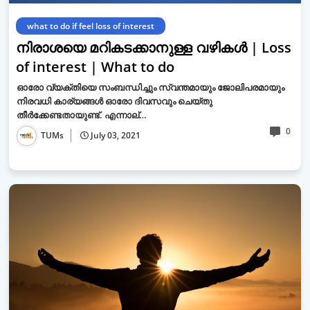
what to do if feel loss of interest
നിരാശയെ മറികടക്കാനുള്ള വഴികള്‍ | Loss
of interest | What to do
ഓരോ വ്യക്തിയെ സംബന്ധിച്ചും സ്വന്തമായും ജോലിപരമായും
നിരവധി കാര്യങ്ങള്‍ ഓരോ ദിവസവും ചെയ്തു
തീര്‍ക്കേണ്ടതായുണ്ട്. എന്നാല്…
0
TUMs
July 03, 2021