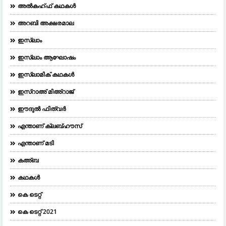
അൽകഹ്ഫ് കഥകൾ
അറബി അക്ഷരമാല
ഇസ്ലാം
ഇസ്ലാം ആഘോഷം
ഇസ്ലാമിക് കഥകൾ
ഇസ്റാഅ് മിഅ്റാജ്
ഈദുല്‍ ഫിത്വര്‍
എന്താണ് ക്ലബ്ഹൗസ്
എന്താണ് മടി
കഅ്ബ
കഥകൾ
കെ ടെറ്റ്
കെ ടെറ്റ് 2021