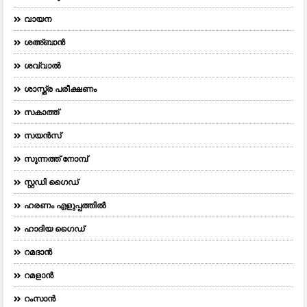
വായന
ശഅ്ബാൻ
ശവ്വാൽ
ശാസ്ത്ര പരീക്ഷണം
സകാത്ത്
സയൻസ്
സുന്നത്ത് നോമ്പ്
സ്റ്റഡി ഗൈഡ്
ഹരണം എളുപ്പത്തിൽ
ഹാദിയ ഗൈഡ്
റമദാൻ
റമളാൻ
റംസാൻ