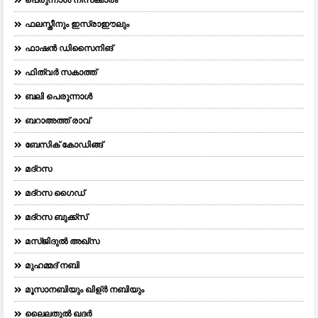
ഫലസ്തീനും ഇസ്രാഈലും
ഫാഷന്‍ ഡിസൈനിങ്‌
ഫിത്വർ സകാത്ത്
ബലി പെരുന്നാള്‍
ബറാഅത്ത് രാവ്
ബേസിക് കോഡിങ്ങ്
മദ്റസ
മദ്‌റസ ഗൈഡ്
മദ്റസ ബുക്ക്സ്
മസ്ജിദുല്‍ അഖ്‌സ
മുഹമ്മദ് നബി
മൂസാനബിയും ഖിള്ർ നബിയും
ലൈലതുല്‍ ഖദര്‍