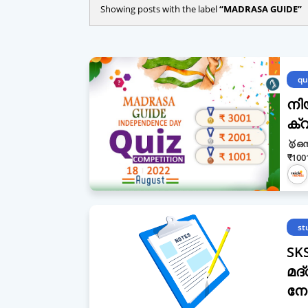
Showing posts with the label
MADRASA GUIDE
qu
നി
ക്
🥇ഒന
₹100
st
SK
മദ
നോട