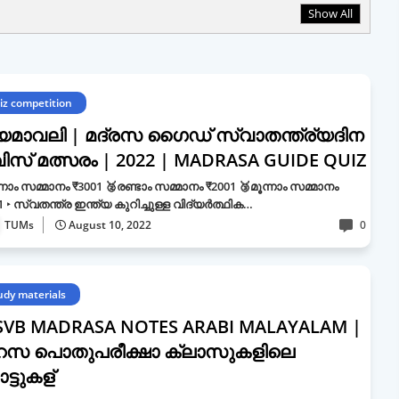
Show All
iz competition
യമാവലി | മദ്രസ ഗൈഡ് സ്വാതന്ത്ര്യദിന
വിസ് മത്സരം | 2022 | MADRASA GUIDE QUIZ
്നാം സമ്മാനം ₹3001 🥈രണ്ടാം സമ്മാനം ₹2001 🥉മൂന്നാം സമ്മാനം
1 ‣ സ്വതന്ത്ര ഇന്ത്യ കുറിച്ചുള്ള വിദ്യർത്ഥിക…
TUMs
August 10, 2022
0
udy materials
SVB MADRASA NOTES ARABI MALAYALAM |
്റസ പൊതുപരീക്ഷാ ക്ലാസുകളിലെ
്ടുകള്