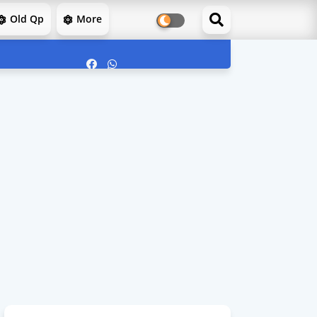
Old Qp
More