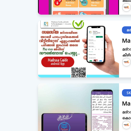
ക്ലാ
മ
Ma
മദ്
കീഴില
SK
Ma
മദ്‌
കൊണ്