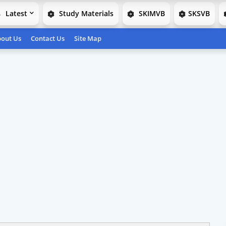
Latest
Study Materials
SKIMVB
SKSVB
out Us
Contact Us
Site Map