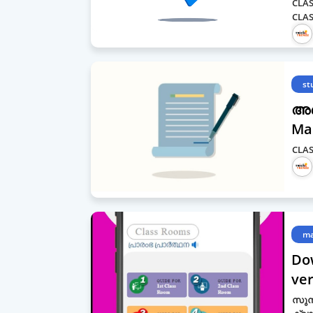
CLAS
CLAS
st
അസ
Ma
CLAS
ma
Do
ver
സുന്