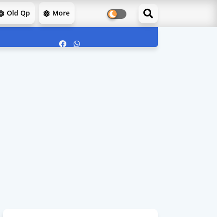
Old Qp
More