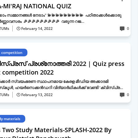
A-MI'RAJ NATIONAL QUIZ
്കാം സമ്മാനങ്ങൾ നേടാം" 💫💫💫💫💫💫💫💫💫 പഠിതാക്കൾക്കൊരു
്ണാവസരം 🎉🎉🎉🎉🎉🎉🎉🎉🎉 വരുന്ന റജ…
TUMs
February 14, 2022
0
z competition
ിസ്പ്രസ് പ്രശ്‌നോത്തരി 2022 | Quiz press
z competition 2022
‍ക്കാര്‍ സ്വയംഭരണ സ്ഥാപനമായ കേരള മീഡിയ അക്കാദമി
കൂള്‍, ഹയര്‍സെക്കന്‍ഡറി വിദ്യാര്‍ഥികള്‍ക്ക് വേണ്ടി ‘ക്വിസ്പ്ര…
TUMs
February 13, 2022
0
dy materials
s Two Study Materials-SPLASH-2022 By