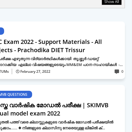
Show All
 Exam 2022 - Support Materials - All
ects - Prachodika DIET Trissur
പരീക്ഷ എഴുതുന്ന വിദ്യാർത്ഥികൾക്കായി തൃശ്ശൂര്‍ ഡയറ്റ്‌
ാറാക്കിയ എല്ലാ വിഷയങ്ങളുടെയും MM&EM പഠന സഹായികൾ -…
TUMs
February 27, 2022
0
MVB QUESTIONS
്ത വാർഷിക മോഡൽ പരീക്ഷ | SKIMVB
ual model exam 2022
 മുതൽ പത്ത് വരെ ക്ലാസ്സുകളുടെ വാർഷിക മോഡൽ പരീക്ഷയിൽ
ുക്കാം...... ◆ നിങ്ങളുടെ ക്ലാസിനു നേരെയുള്ള ലിങ്കില്‍ ക്…