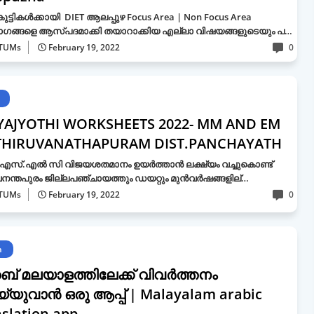
കുട്ടികൾക്കായി DIET ആലപ്പുഴ Focus Area | Non Focus Area
ാഗങ്ങളെ ആസ്പദമാക്കി തയാറാക്കിയ എല്ലാ വിഷയങ്ങളുടെയും പ…
TUMs
February 19, 2022
0
YAJYOTHI WORKSHEETS 2022- MM AND EM
THIRUVANATHAPURAM DIST.PANCHAYATH
സ്.എല്‍ സി വിജയശതമാനം ഉയര്‍ത്താന്‍ ലക്ഷ്യം വച്ചുകൊണ്ട്‌
നന്തപുരം ജില്ലപഞ്ചായത്തും ഡയറ്റും മുന്‍വര്‍ഷങ്ങളില്…
TUMs
February 19, 2022
0
h
് മലയാളത്തിലേക്ക് വിവർത്തനം
്യുവാൻ ഒരു ആപ്പ് | Malayalam arabic
nslation app