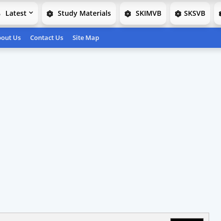
Latest
Study Materials
SKIMVB
SKSVB
out Us
Contact Us
Site Map