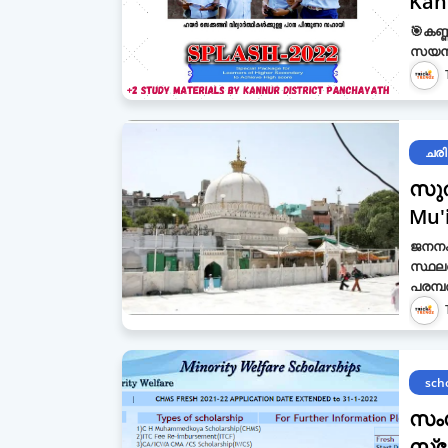
Kan
🎯കണ്
സയൻസ്
ചരി
സുൽ
Mu'i
ജനനം
സ്ഥലത
പരമ്പ
sch
സംസ
സ്‌