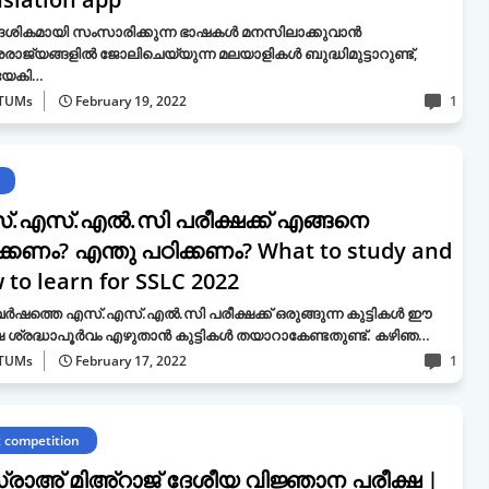
ദേശികമായി സംസാരിക്കുന്ന ഭാഷകൾ മനസിലാക്കുവാൻ
രാജ്യങ്ങളിൽ ജോലിചെയ്യുന്ന മലയാളികൾ ബുദ്ധിമുട്ടാറുണ്ട്,
്യേകി…
TUMs
February 19, 2022
1
.എസ്.എൽ.സി പരീക്ഷക്ക്​ എങ്ങനെ
ക്കണം​? എന്തു പഠിക്കണം? What to study and
 to learn for SSLC 2022
വർഷത്തെ എസ്.എസ്.എൽ.സി പരീക്ഷക്ക്​ ഒരുങ്ങുന്ന കുട്ടികൾ ഈ
ഷ ശ്രദ്ധാപൂർവം എഴുതാൻ കുട്ടികൾ തയാറാകേണ്ടതുണ്ട്. കഴിഞ…
TUMs
February 17, 2022
1
z competition
രാഅ് മിഅ്റാജ് ദേശീയ വിജ്ഞാന പരീക്ഷ |