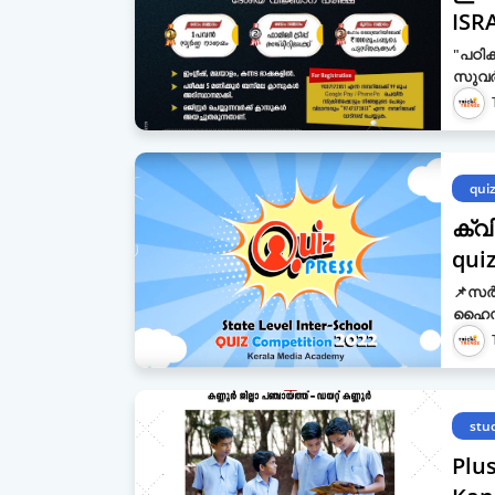
ISR
"പഠിക
സുവർണ
qui
ക്വ
qui
📌സര്
ഹൈസ്‌
stu
Plu