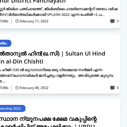
nur District Panchayath
ണൂർ ജില്ലാ പഞ്ചായത്ത് , ജില്ലയിലെ ഹയർസെക്കന്ററി രണ്ടാം വർഷ
 വിദ്യാർത്ഥികൾക്കായി SPLASH 2022 എന്ന പേരിൽ +2 പ…
TUMs
February 11, 2022
0
ത്രം
താനുൽ ഹിന്ദ്(ഖ.സി) | Sultan Ul Hind
n al-Din Chishti
 ഹിജ്‌റ 530 ൽ ഖുറാസാനിലെ ഒരു ഗ്രാമമായ സൻജർ എന്ന
്താണ് മഹാനവർകൾ ജനിച്ചതും വളർന്നതും . അവിടുത്തെ കുടുമ്പ
ര …
TUMs
February 08, 2022
0
olarship 2022
്ഥാന ന്യൂനപക്ഷ ക്ഷേമ വകുപ്പിന്റെ
കോളർഷിപ്പിന് അപേക്ഷിക്കാം | URDU