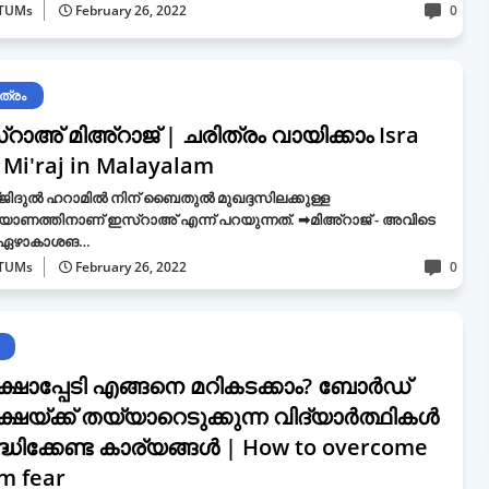
TUMs
February 26, 2022
0
ത്രം
റാഅ് മിഅ്റാജ് | ചരിത്രം വായിക്കാം Isra
 Mi'raj in Malayalam
ജിദുൽ ഹറാമിൽ നിന് ബൈതുൽ മുഖദ്ദസിലക്കുള്ള
യാണത്തിനാണ് ഇസ്റാഅ് എന്ന് പറയുന്നത്. ➡മിഅ്റാജ് - അവിടെ
ന് ഏഴാകാശങ…
TUMs
February 26, 2022
0
ക്ഷാപ്പേടി എങ്ങനെ മറികടക്കാം? ബോര്‍ഡ്
്ഷയ്ക്ക് തയ്യാറെടുക്കുന്ന വിദ്യാ‍‍ര്‍ത്ഥികള്‍
ദ്ധിക്കേണ്ട കാര്യങ്ങള്‍ | How to overcome
m fear