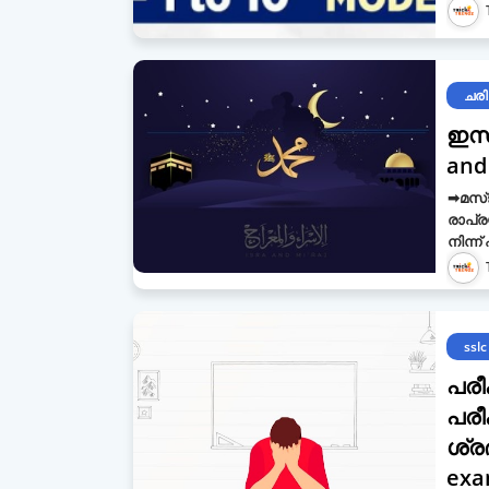
ചരി
ഇസ്
and
➡മസ്
രാപ്ര
നിന്
sslc
പരീ
പരീക
ശ്ര
exa