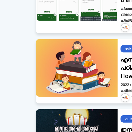
പ്രാ
വിദേശ
പ്രത
sslc
എസ്
പഠി
How
2022 
പരീക്
qui
ഇസ്