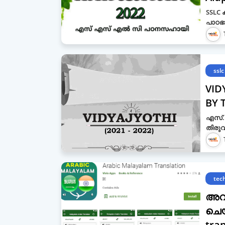
SSLC 
പാഠഭ
sslc
VID
BY 
എസ്.എ
തിരുവ
tec
അറബ
ചെയ
tra