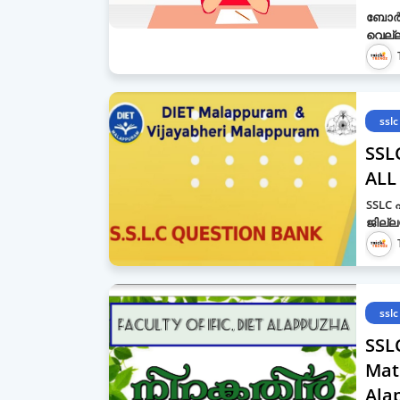
ബോര്‍ഡ
വെല്ല
sslc
SSL
ALL
SSLC 
ജില്ല
sslc
SSL
Mate
Ala