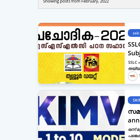
Showing posts from February, 2022
sslc
SSLC
Subj
SSLC 
തയ്യ
SKI
സമസ
ann
ഒന്ന്
പങ്കെട