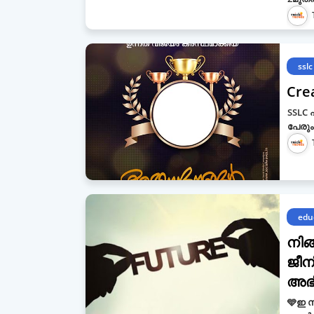
sslc
Cre
SSLC 
പേരും 
edu
നിങ
ജീന
അഭി
🩵ഇ സ