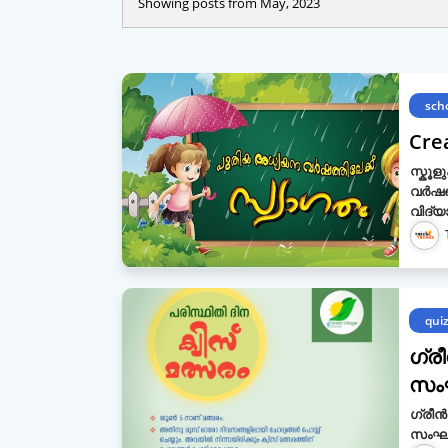
Showing posts from May, 2023
sch
Cre
സ്കൂ
വർഷത്
വിദ്
qui
ഗ്ര
സംഘട
ഗ്രീൻ
സംഘടി