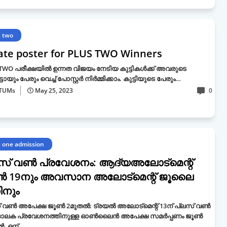
s two
ate poster for PLUS TWO Winners
TWO പരീക്ഷയിൽ ഉന്നത വിജയം നേടിയ കുട്ടികൾക്ക് അവരുടെ
യും പേരും വെച്ച് പോസ്റ്റർ നിർമ്മിക്കാം. കുട്ടിയുടെ പേരും…
TUMs
May 25, 2023
0
s one admission
സ് വൺ പ്രവേശനം: ആദ്യഅലോട്മെന്റ്
ൺ 19നും അവസാന അലോട്മെന്റ് ജൂലൈ
ിനും
് വൺ അപേക്ഷ ജൂൺ 2മുതൽ: ട്രയൽ അലോട്മെന്റ് 13ന് പ്ലസ് വൺ
ലക പ്രവേശനത്തിനുള്ള ഓൺലൈൻ അപേക്ഷ സമർപ്പണം ജൂൺ
ൽ. ഒന്…