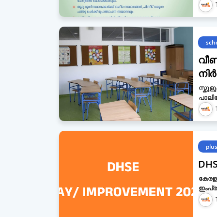
sch
വീണ്
നിര്
സ്കൂള
പാലിക
plu
DHS
കേരള 
ഇംപ്ര