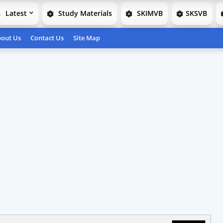
Latest
Study Materials
SKIMVB
SKSVB
out Us
Contact Us
Site Map