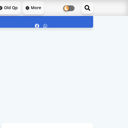
Old Qp
More