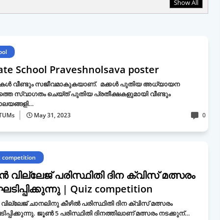
Show All
ool
ate School Praveshnolsava poster
ളുകൾ വീണ്ടും സജീവമാകുകയാണ്. മക്കൾ പുതിയ അധ്യായന
തെ സ്വാഗതം ചെയ്ത് പുതിയ പ്രതീക്ഷകളുമായി വീണ്ടും
യാലയങ്ങളി…
TUMs
May 31, 2023
0
z competition
ീൻ വില്ലേജ് പരിസ്ഥിതി ദിന ക്വിസ് മത്സരം
ിപ്പിക്കുന്നു | Quiz competition
 വില്ലേജ് ചാനലിനു കീഴിൽ പരിസ്ഥിതി ദിന ക്വിസ് മത്സരം
പ്പിക്കുന്നു. ജൂൺ 5 പരിസ്ഥിതി ദിനത്തിലാണ് മത്സരം നടക്കുന്…