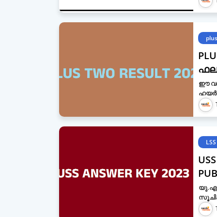
plu
PLU
ഫലം
ഈ വർ
ഹയർ സ
LSS
USS
PUB
യു.എസ
സൂചിക