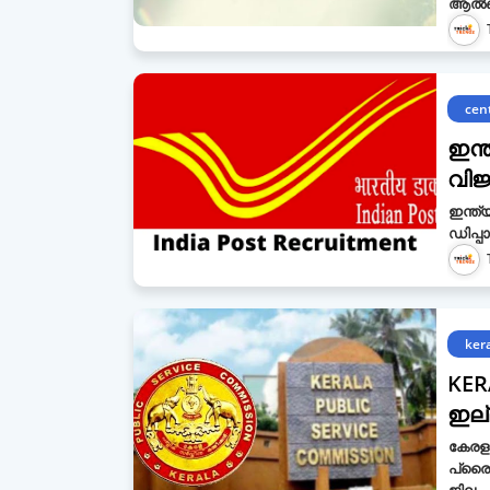
ആൽബർട
cent
ഇന്ത
വിജ
ഇന്ത്യ
ഡിപ്പാ
ker
KERA
ഇല്
കേരള
പ്രൈമ