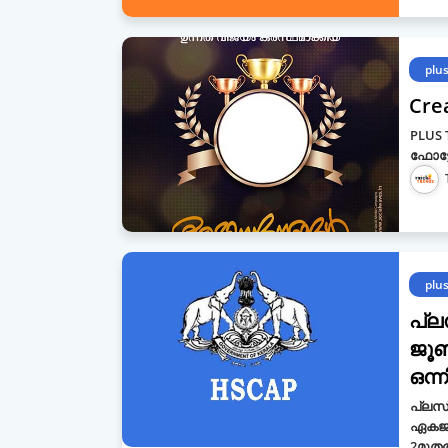
plu
Cre
PLUS 
ഫോട്ടോ
plu
പ്ല
ജൂ
ഒന്ന
പ്ലസ
ഏകജാ
2മുത