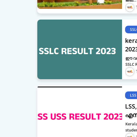
ജില…
SSL
ker
202
ഈ വർഷ
SSLC R
LSS
LSS
എസ്
Keral
studen