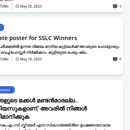
TUMs
May 25, 2023
0
ate poster for SSLC Winners
പരീക്ഷയിൽ ഉന്നത വിജയം നേടിയ കുട്ടികൾക്ക് അവരുടെ ഫോട്ടോയും
വെച്ച് പോസ്റ്റർ നിർമ്മിക്കാം. കുട്ടിയുടെ പേരും ക്ല…
TUMs
May 19, 2023
0
cation
്ങളുടെ മക്കൾ മണ്ടൻമാരല്ല..
ിയസുകളാണ്, അവരിൽ നിങ്ങൾ
മാനിക്കുക
മം എം സി സ്ക്വയർ എന്ന സിദ്ധാന്തത്തിൻ്റെ ഉപജ്ഞാതാവായ