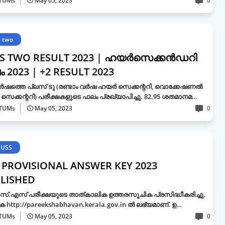
TUMs
May 05, 2023
0
s two
S TWO RESULT 2023 | ഹയര്‍സെക്കന്‍ഡറി
 2023 | +2 RESULT 2023
ഷത്തെ പ്ലസ് ടു (രണ്ടാം വർഷ ഹയർ സെക്കന്ററി, വൊക്കേഷണൽ
െക്കന്ററി) പരീക്ഷകളുടെ ഫലം പ്രഖ്യാപിച്ചു. 82.95 ശതമാനമ…
TUMs
May 05, 2023
0
 USS
 PROVISIONAL ANSWER KEY 2023
LISHED
്.എസ് പരീക്ഷയുടെ താത്കാലിക ഉത്തരസൂചിക പ്രസിദ്ധീകരിച്ചു.
 http://pareekshabhavan.kerala.gov.in ൽ ലഭ്യമാണ്. ഉ…
TUMs
May 05, 2023
0