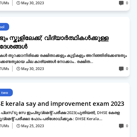
TUMs
May 30, 2023
0
ool
ടും സ്കൂളിലേക്ക്; വിദ്യാര്‍ത്ഥികള്‍ക്കുള്ള
‍ദേശങ്ങള്‍
ുകൾ തുറക്കാനിരിക്കെ രക്ഷിതാക്കളും കുട്ടികളും അറിഞ്ഞിരിക്കേണ്ടതും
്കേണ്ടതുമായ ചില കാര്യങ്ങൾ നോക്കാം.. രക്ഷിത…
TUMs
May 30, 2023
0
s two
E kerala say and improvement exam 2023
പ്ലസ് ടു സേ ഇംപ്രൂവ്‌മെന്റ് പരീക്ഷ 2023(പുതിയത്), DHSE കേരള
ൂവ്‌മെന്റ് പരീക്ഷാ ഫോം പരിശോധിക്കുക : DHSE Kerala…
TUMs
May 25, 2023
0