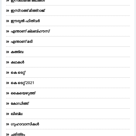
ഇസ്ലാമിക് കഥകൾ
ഇസ്റാഅ് മിഅ്റാജ്
ഈദുല്‍ ഫിത്വര്‍
എന്താണ് ക്ലബ്ഹൗസ്
എന്താണ് മടി
കഅ്ബ
കഥകൾ
കെ ടെറ്റ്
കെ ടെറ്റ് 2021
കൈയെഴുത്ത്
കോഡിങ്ങ്
ഖിബ്‌ല
ഗുഹാവാസികൾ
ചരിത്രം