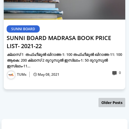
SUNNI BOARD
SUNNI BOARD MADRASA BOOK PRICE
LIST- 2021-22
ക്ലാസ്-1 തഫ്ഹീമുല്‍ ഖിറാഅ-1: 100 തഫ്ഹീമുല്‍ ഖിറാഅ-11: 100
ആകെ: 200 ക്ലാസ്-2 ദുറൂസുല്‍ ഇസ്ലാം-1: 50 ദുറൂസുല്‍
ഇസ്ലാം-11…
0
TUMs
May 08, 2021
Older Posts