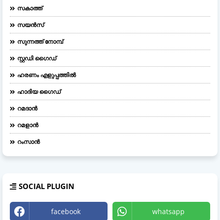
സകാത്ത്
സയൻസ്
സുന്നത്ത് നോമ്പ്
സ്റ്റഡി ഗൈഡ്
ഹരണം എളുപ്പത്തിൽ
ഹാദിയ ഗൈഡ്
റമദാൻ
റമളാൻ
റംസാൻ
SOCIAL PLUGIN
facebook
whatsapp