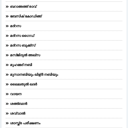
ബറാഅത്ത് രാവ്
ബേസിക് കോഡിങ്ങ്
മദ്റസ
മദ്‌റസ ഗൈഡ്
മദ്റസ ബുക്ക്സ്
മസ്ജിദുല്‍ അഖ്‌സ
മുഹമ്മദ് നബി
മൂസാനബിയും ഖിള്ർ നബിയും
ലൈലതുല്‍ ഖദര്‍
വായന
ശഅ്ബാൻ
ശവ്വാൽ
ശാസ്ത്ര പരീക്ഷണം