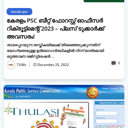
kerala psc
കേരളം PSC ബീറ്റ് ഫോറസ്റ്റ് ഓഫീസർ
റിക്രൂട്ട്മെന്റ് 2023 – പ്ലസ് ടുക്കാർക്ക്
അവസരം!
താഴെപ്പറയുന്ന തസ്തികയിലേക്ക് തിരഞ്ഞെടുക്കുന്നതിന്
യോഗ്യതയുള്ള ഉദ്യോഗാർത്ഥികളിൽ നിന്ന് മാത്രമായി
ഒറ്റത്തവണ രജിസ്ട്രേഷൻ …
0
TUMs
December 25, 2022