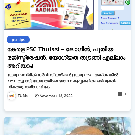
psc tips
കേരള PSC Thulasi – ലോഗിൻ, പുതിയ
രജിസ്ട്രേഷൻ, യോഗ്യത തുടങ്ങി എല്ലാം
അറിയാം!
കേരള പബ്ലിക് സർവീസ് കമ്മീഷൻ (കേരള PSC) അല്ലെങ്കിൽ
KPSC തുളസി, കേരളത്തിലെ ഭരണ വകുപ്പുകളിലെ ഒഴിവുകൾ
നികത്തുന്നതിനായി കേ…
1
TUMs
November 18, 2022