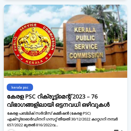
kerala psc
കേരള PSC റിക്രൂട്ട്മെന്റ് 2023 – 76
വിഭാഗങ്ങളിലായി ഒട്ടനവധി ഒഴിവുകൾ
കേരള പബ്ലിക് സർവീസ് കമ്മീഷൻ (കേരള PSC)
എക്സ്ട്രാഓർഡിനറി ഗസറ്റ് തീയതി 30/12/2022 കാറ്റഗറി നമ്പർ
657/2022 മുതൽ 816/2022വ…