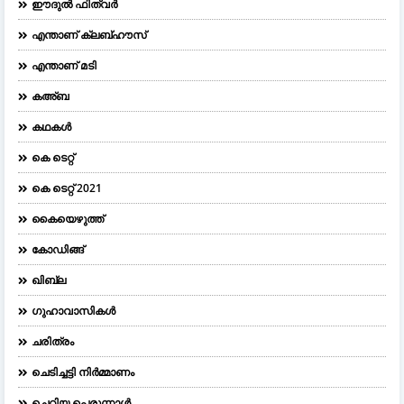
ഈദുല്‍ ഫിത്വര്‍
എന്താണ് ക്ലബ്ഹൗസ്
എന്താണ് മടി
കഅ്ബ
കഥകൾ
കെ ടെറ്റ്
കെ ടെറ്റ് 2021
കൈയെഴുത്ത്
കോഡിങ്ങ്
ഖിബ്‌ല
ഗുഹാവാസികൾ
ചരിത്രം
ചെടിച്ചട്ടി നിർമ്മാണം
ചെറിയ പെരുന്നാള്‍