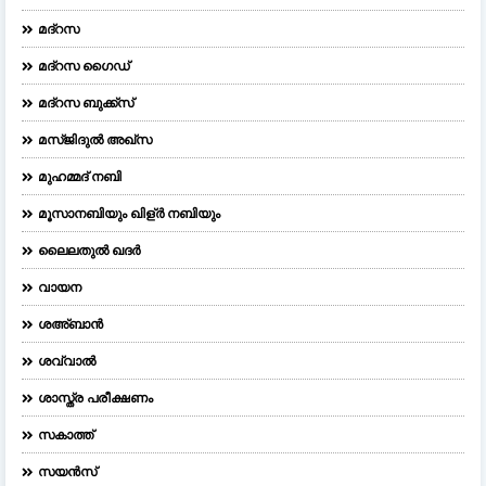
മദ്റസ
മദ്‌റസ ഗൈഡ്
മദ്റസ ബുക്ക്സ്
മസ്ജിദുല്‍ അഖ്‌സ
മുഹമ്മദ് നബി
മൂസാനബിയും ഖിള്ർ നബിയും
ലൈലതുല്‍ ഖദര്‍
വായന
ശഅ്ബാൻ
ശവ്വാൽ
ശാസ്ത്ര പരീക്ഷണം
സകാത്ത്
സയൻസ്