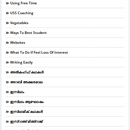
Using Free Time
USS Coaching
Vegetables
Ways To Best Student
Websites
What To Do If Feel Loss Of Interest
Writing Easily
അൽകഹ്ഫ് കഥകൾ
അറബി അക്ഷരമാല
ഇസ്ലാം
ഇസ്ലാം ആഘോഷം
ഇസ്ലാമിക് കഥകൾ
ഇസ്റാഅ് മിഅ്റാജ്