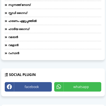
സുന്നത്ത് നോമ്പ്
സ്റ്റഡി ഗൈഡ്
ഹരണം എളുപ്പത്തിൽ
ഹാദിയ ഗൈഡ്
റമദാൻ
റമളാൻ
റംസാൻ
SOCIAL PLUGIN
facebook
whatsapp