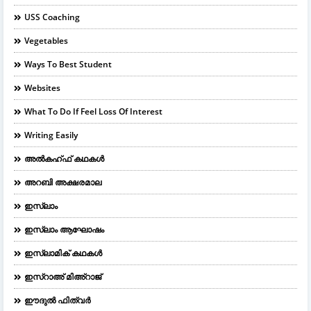
USS Coaching
Vegetables
Ways To Best Student
Websites
What To Do If Feel Loss Of Interest
Writing Easily
അൽകഹ്ഫ് കഥകൾ
അറബി അക്ഷരമാല
ഇസ്ലാം
ഇസ്ലാം ആഘോഷം
ഇസ്ലാമിക് കഥകൾ
ഇസ്റാഅ് മിഅ്റാജ്
ഈദുല്‍ ഫിത്വര്‍