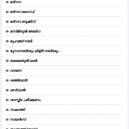
മദ്റസ
മദ്‌റസ ഗൈഡ്
മദ്റസ ബുക്ക്സ്
മസ്ജിദുല്‍ അഖ്‌സ
മുഹമ്മദ് നബി
മൂസാനബിയും ഖിള്ർ നബിയും
ലൈലതുല്‍ ഖദര്‍
വായന
ശഅ്ബാൻ
ശവ്വാൽ
ശാസ്ത്ര പരീക്ഷണം
സകാത്ത്
സയൻസ്