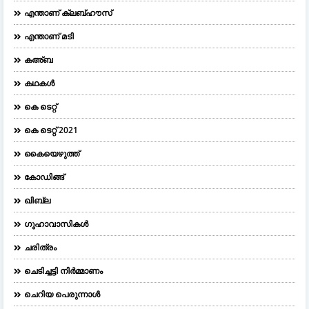
എന്താണ് ക്ലബ്ഹൗസ്
എന്താണ് മടി
കഅ്ബ
കഥകൾ
കെ ടെറ്റ്
കെ ടെറ്റ് 2021
കൈയെഴുത്ത്
കോഡിങ്ങ്
ഖിബ്‌ല
ഗുഹാവാസികൾ
ചരിത്രം
ചെടിച്ചട്ടി നിർമ്മാണം
ചെറിയ പെരുന്നാള്‍