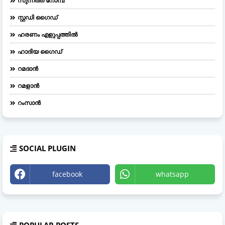
സുന്നത്ത് നോമ്പ്
സ്റ്റഡി ഗൈഡ്
ഹരണം എളുപ്പത്തിൽ
ഹാദിയ ഗൈഡ്
റമദാൻ
റമളാൻ
റംസാൻ
SOCIAL PLUGIN
facebook
whatsapp