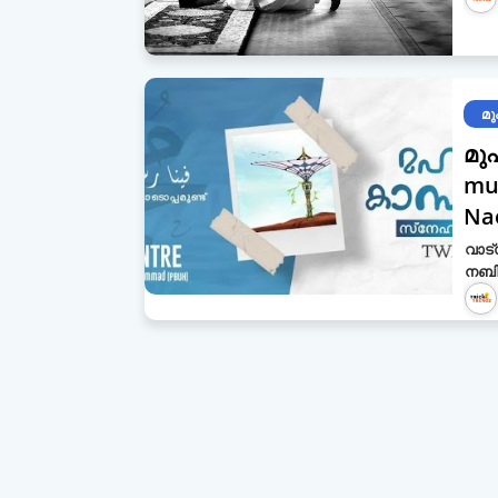
മു
മുഹമ്മദ
muhammed ﷺ
Na
വാട്