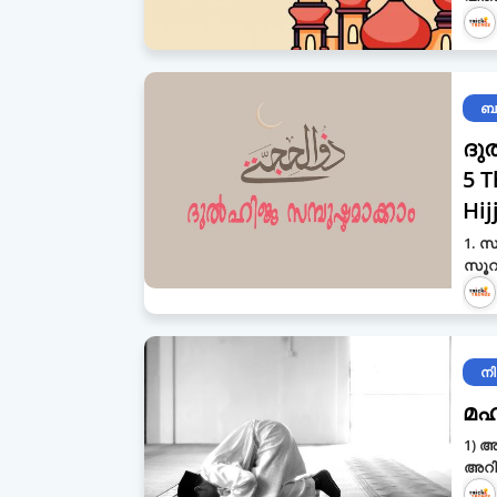
ബല
ദുല
5 T
Hij
1. സ
സൂറത
നിസ
മഹ
1) അ
അറിയ