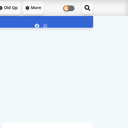
Old Qp
More