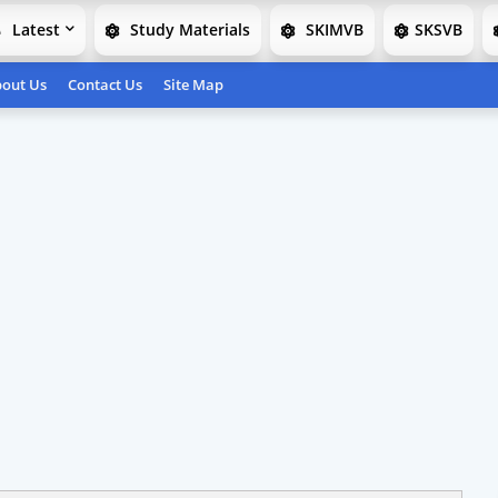
Latest
Study Materials
SKIMVB
SKSVB
out Us
Contact Us
Site Map