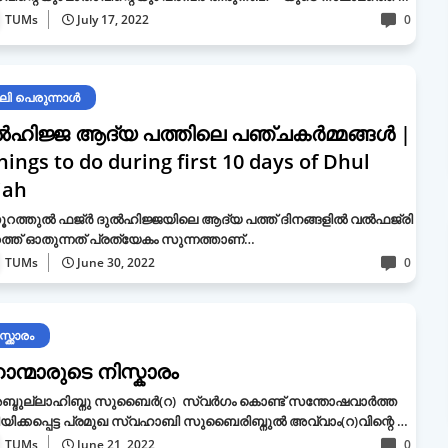
TUMs
July 17, 2022
0
ി പെരുന്നാള്‍
്‍ഹിജ്ജ ആദ്യ പത്തിലെ പഞ്ചകര്‍മ്മങ്ങള്‍ |
hings to do during first 10 days of Dhul
jah
ൂറത്തുല്‍ ഫജ്ര്‍ ദുല്‍ഹിജ്ജയിലെ ആദ്യ പത്ത് ദിനങ്ങളില്‍ വല്‍ഫജ്‌രി
്ത് ഓതുന്നത് പ്രത്യേകം സുന്നത്താണ്…
TUMs
June 30, 2022
0
്ക്കാരം
ാന്മാരുടെ നിസ്കാരം
ബ്ദുല്ലാഹിബ്നു സുബൈര്‍(റ) സ്വർഗം കൊണ്ട് സന്തോഷവാര്‍ത്ത
ിക്കപ്പെട്ട പ്രമുഖ സ്വഹാബി സുബൈരിബ്നുൽ അവ്വാം(റ)വിന്റെ …
TUMs
June 21, 2022
0