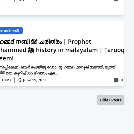
ഹമ്മദ് നബി
് നബി ﷺ ചരിത്രം | Prophet
 history in malayalam | Farooq
eemi
സപ്പിലേക്ക് ഷയർ ചെയ്യൂ ഡോ. മുഹമ്മദ് ഫാറൂഖ് നഈമി, മുത്ത്
നബിﷺ യെ കുറിച്ച് 365 ദിവസം എഴ…
TUMs
June 19, 2022
0
Older Posts