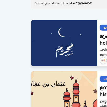
Showing posts with the label
ഇസ്ലാം
ഇ
മു
ho
പവിത
ചര
ഉസ
hi
ഉസ്മ