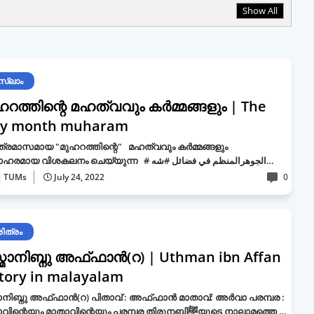
Show All
സ്ലാം
ഹറത്തിന്റെ മഹത്വവും കർമ്മങ്ങളും | The
ly month muharam
്രമാസമായ "മുഹറത്തിന്റെ" മഹത്വവും കർമ്മങ്ങളും
മനോഹരമായ വിശകലനം ചെയ്യുന്ന # الجوهرالمنظم في فضائل #شه…
TUMs
July 24, 2022
0
ിത്രം
്മാനിബ്നു അഫ്ഫാൻ(റ) | Uthman ibn Affan
story in malayalam
ാനിബ്നു അഫ്ഫാൻ(റ) പിതാവ് : അഫ്ഫാൻ മാതാവ്: അർവാ പരമ്പര :
പിതാവിന്റെയും മാതാവിന്റെയും പരമ്പര തിരുനബിﷺയുടെ നാലാമത്തെ …