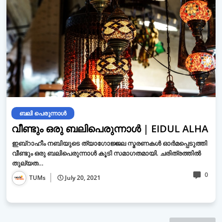
ബലി പെരുന്നാള്‍
വീണ്ടും ഒരു ബലിപെരുന്നാള്‍ | EIDUL ALHA
ഇബ്‌റാഹീം നബിയുടെ ത്യാഗോജ്ജല സ്മരണകള്‍ ഓര്‍മപ്പെടുത്തി
വീണ്ടും ഒരു ബലിപെരുന്നാള്‍ കൂടി സമാഗതമായി. ചരിത്രത്തില്‍
തുല്യത…
0
TUMs
July 20, 2021