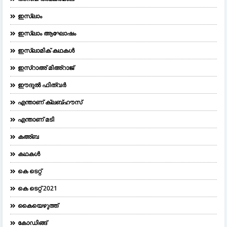
ഇസ്ലാം
ഇസ്ലാം ആഘോഷം
ഇസ്ലാമിക് കഥകൾ
ഇസ്റാഅ് മിഅ്റാജ്
ഈദുല്‍ ഫിത്വര്‍
എന്താണ് ക്ലബ്ഹൗസ്
എന്താണ് മടി
കഅ്ബ
കഥകൾ
കെ ടെറ്റ്
കെ ടെറ്റ് 2021
കൈയെഴുത്ത്
കോഡിങ്ങ്