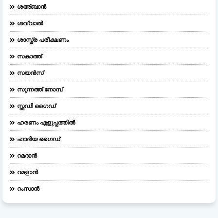
ശഅ്ബാൻ
ശവ്വാൽ
ശാസ്ത്ര പരീക്ഷണം
സകാത്ത്
സയൻസ്
സുന്നത്ത് നോമ്പ്
സ്റ്റഡി ഗൈഡ്
ഹരണം എളുപ്പത്തിൽ
ഹാദിയ ഗൈഡ്
റമദാൻ
റമളാൻ
റംസാൻ