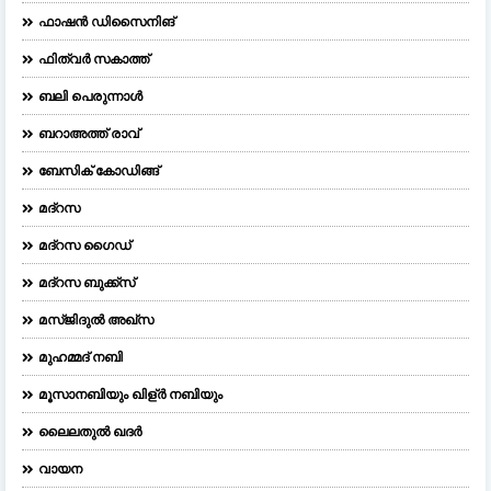
ഫാഷന്‍ ഡിസൈനിങ്‌
ഫിത്വർ സകാത്ത്
ബലി പെരുന്നാള്‍
ബറാഅത്ത് രാവ്
ബേസിക് കോഡിങ്ങ്
മദ്റസ
മദ്‌റസ ഗൈഡ്
മദ്റസ ബുക്ക്സ്
മസ്ജിദുല്‍ അഖ്‌സ
മുഹമ്മദ് നബി
മൂസാനബിയും ഖിള്ർ നബിയും
ലൈലതുല്‍ ഖദര്‍
വായന