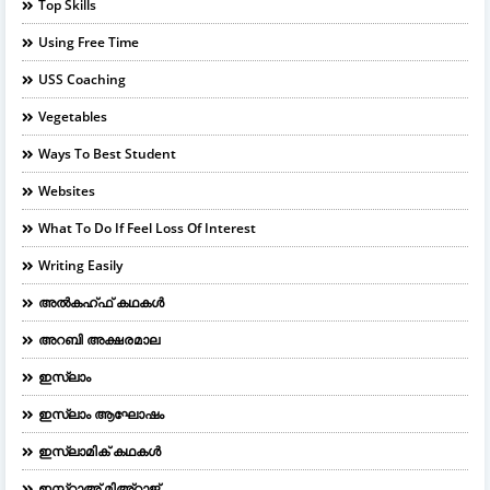
Top Skills
Using Free Time
USS Coaching
Vegetables
Ways To Best Student
Websites
What To Do If Feel Loss Of Interest
Writing Easily
അൽകഹ്ഫ് കഥകൾ
അറബി അക്ഷരമാല
ഇസ്ലാം
ഇസ്ലാം ആഘോഷം
ഇസ്ലാമിക് കഥകൾ
ഇസ്റാഅ് മിഅ്റാജ്