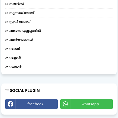
സയൻസ്
സുന്നത്ത് നോമ്പ്
സ്റ്റഡി ഗൈഡ്
ഹരണം എളുപ്പത്തിൽ
ഹാദിയ ഗൈഡ്
റമദാൻ
റമളാൻ
റംസാൻ
SOCIAL PLUGIN
facebook
whatsapp