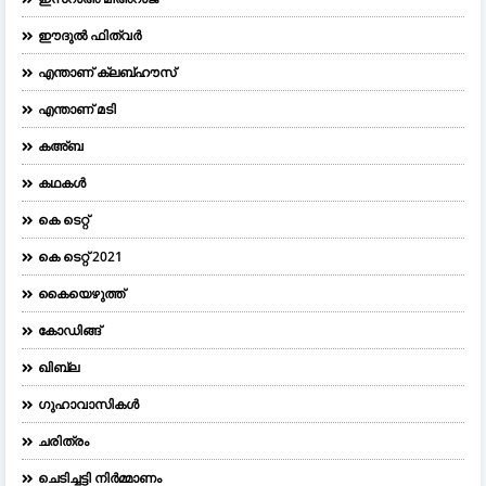
ഈദുല്‍ ഫിത്വര്‍
എന്താണ് ക്ലബ്ഹൗസ്
എന്താണ് മടി
കഅ്ബ
കഥകൾ
കെ ടെറ്റ്
കെ ടെറ്റ് 2021
കൈയെഴുത്ത്
കോഡിങ്ങ്
ഖിബ്‌ല
ഗുഹാവാസികൾ
ചരിത്രം
ചെടിച്ചട്ടി നിർമ്മാണം