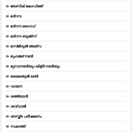
ബേസിക് കോഡിങ്ങ്
മദ്റസ
മദ്‌റസ ഗൈഡ്
മദ്റസ ബുക്ക്സ്
മസ്ജിദുല്‍ അഖ്‌സ
മുഹമ്മദ് നബി
മൂസാനബിയും ഖിള്ർ നബിയും
ലൈലതുല്‍ ഖദര്‍
വായന
ശഅ്ബാൻ
ശവ്വാൽ
ശാസ്ത്ര പരീക്ഷണം
സകാത്ത്