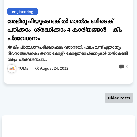
engineering
അഭിരുചിയുണ്ടെങ്കിൽ മാത്രം ബിടെക്
പഠിക്കാം: ശ്രദ്ധിക്കാം 4 കാര്യങ്ങൾ | കീം
പ്രവേശനം
🎓കീം പ്രവേശനപരീക്ഷാഫലം വരാറായി. ഫലം വന്ന് ഏതാനും
ദിവസങ്ങൾക്കകം തന്നെ കോഴ്സ് / കോളജ് ഓപ്‌ഷനുകൾ നൽകേണ്ടി
വരും. പ്രവേശനപര…
0
TUMs
August 24, 2022
Older Posts