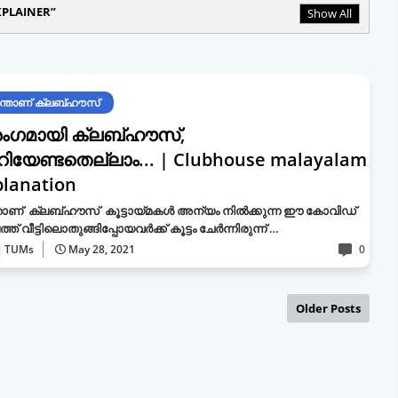
XPLAINER
Show All
്താണ് ക്ലബ്ഹൗസ്
ംഗമായി ക്ലബ്ഹൗസ്,
ിയേണ്ടതെല്ലാം... | Clubhouse malayalam
planation
താണ് ക്ലബ്ഹൗസ് കൂട്ടായ്മകള്‍ അന്യം നിൽക്കുന്ന ഈ കോവിഡ്
ത് വീട്ടിലൊതുങ്ങിപ്പോയവര്‍ക്ക് കൂട്ടം ചേര്‍ന്നിരുന്ന് …
TUMs
May 28, 2021
0
Older Posts