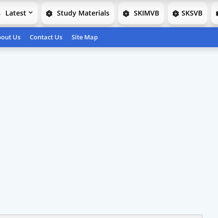
Latest
Study Materials
SKIMVB
SKSVB
out Us
Contact Us
Site Map