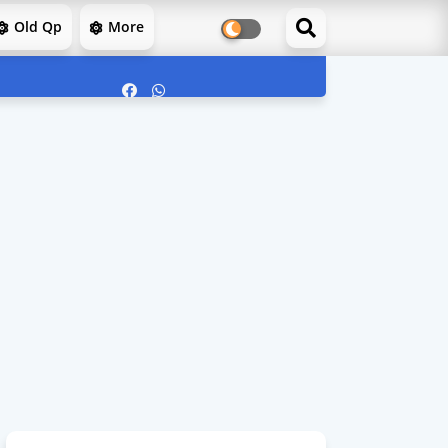
Old Qp
More