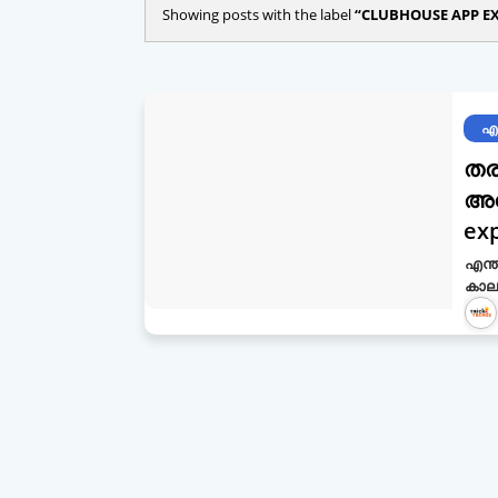
Showing posts with the label
CLUBHOUSE APP E
എന
തര
അറ
ex
എന്
കാലത്