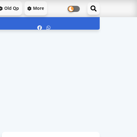
Old Qp
More