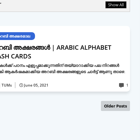
Show All
റബി അക്ഷരമാല
ബി അക്ഷരങ്ങൾ | ARABIC ALPHABET
ASH CARDS
ടികൾക്ക് പഠനം എളുപ്പമാക്കുന്നതിന് തയ്യാറാക്കിയ പല നിറങ്ങൾ
ി ആകർഷകമാക്കിയ അറബി അക്ഷരങ്ങളുടെ ചാർട്ട് ആണു താഴെ.
TUMs
June 05, 2021
1
Older Posts