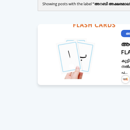
Showing posts with the label
അറബി അക്ഷരമാല
അ
അറ
FL
കുട്
നൽക
പ…