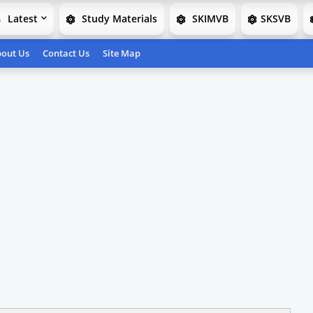
Latest
Study Materials
SKIMVB
SKSVB
out Us
Contact Us
Site Map