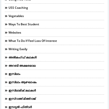
USS Coaching
Vegetables
Ways To Best Student
Websites
What To Do If Feel Loss Of Interest
Writing Easily
അൽകഹ്ഫ് കഥകൾ
അറബി അക്ഷരമാല
ഇസ്ലാം
ഇസ്ലാം ആഘോഷം
ഇസ്ലാമിക് കഥകൾ
ഇസ്റാഅ് മിഅ്റാജ്
ഈദുല്‍ ഫിത്വര്‍