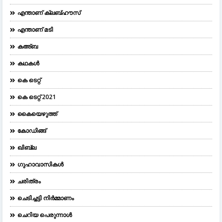
എന്താണ് ക്ലബ്ഹൗസ്
എന്താണ് മടി
കഅ്ബ
കഥകൾ
കെ ടെറ്റ്
കെ ടെറ്റ് 2021
കൈയെഴുത്ത്
കോഡിങ്ങ്
ഖിബ്‌ല
ഗുഹാവാസികൾ
ചരിത്രം
ചെടിച്ചട്ടി നിർമ്മാണം
ചെറിയ പെരുന്നാള്‍