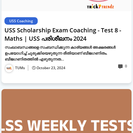
USS Coaching
USS Scholarship Exam Coaching - Test 8 -
Maths | USS പരിശീലനം 2024
സംഖാബന്ധങ്ങളെ സംബന്ധിക്കുന്ന കാര്യങ്ങൾ അക്ഷരങ്ങൾ
ഉപയോഗിച്ച് ചുരുക്കിയെഴുതുന്ന രീതിയാണ് ബീജഗണിതം.
ബീജഗണിതത്തിൽ എഴുതുന്നത…
0
TUMs
October 23, 2024