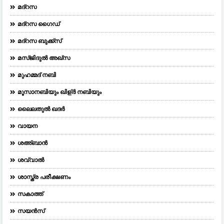
മദ്റസ
മദ്‌റസ ഗൈഡ്
മദ്റസ ബുക്ക്സ്
മസ്ജിദുല്‍ അഖ്‌സ
മുഹമ്മദ് നബി
മൂസാനബിയും ഖിള്ർ നബിയും
ലൈലതുല്‍ ഖദര്‍
വായന
ശഅ്ബാൻ
ശവ്വാൽ
ശാസ്ത്ര പരീക്ഷണം
സകാത്ത്
സയൻസ്