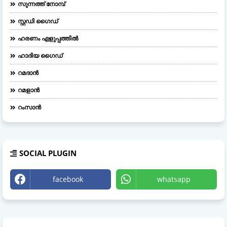
സുന്നത്ത് നോമ്പ്
സ്റ്റഡി ഗൈഡ്
ഹരണം എളുപ്പത്തിൽ
ഹാദിയ ഗൈഡ്
റമദാൻ
റമളാൻ
റംസാൻ
SOCIAL PLUGIN
facebook
whatsapp