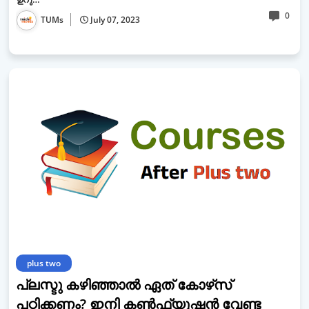
0
TUMs
July 07, 2023
plus two
പ്ലസ്ടു കഴിഞ്ഞാല്‍ ഏത് കോഴ്‌സ്
പഠിക്കണം? ഇനി കൺഫ്യൂഷൻ വേണ്ട