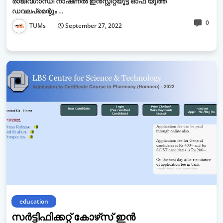
രാജീവ്ഗാന്ധി നാഷണൽ ഇൻസ്റ്റിറ്റ്യൂട്ട് ഓഫ് യൂത്ത്
ഡവലപ്‌മെന്റും …
0
TUMs
September 27, 2022
education
സർട്ടിഫിക്കറ്റ് കോഴ്‌സ് ഇൻ