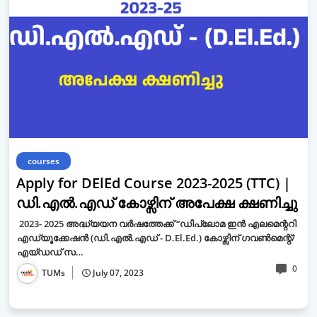
courses
Apply for DElEd Course 2023-2025 (TTC) |
ഡി.എൽ.എഡ് കോഴ്സിന് അപേക്ഷ ക്ഷണിച്ചു
2023- 2025 അദ്ധ്യയന വർഷത്തേക്ക് “ഡിപ്ലോമ ഇൻ എലമെന്ററി
എഡ്യൂക്കേഷൻ (ഡി.എൽ.എഡ് - D.El.Ed.) കോഴ്സിന് ഗവൺമെന്റ്/
എയ്ഡഡ് സ…
0
TUMs
July 07, 2023