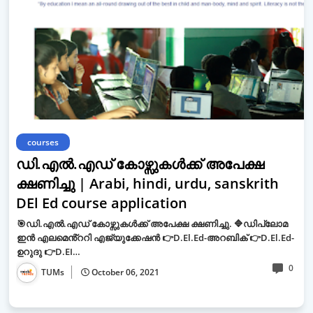
courses
ഡി.എൽ.എഡ് കോഴ്സുകൾക്ക് അപേക്ഷ
ക്ഷണിച്ചു | Arabi, hindi, urdu, sanskrith
DEl Ed course application
🎯ഡി.എൽ.എഡ് കോഴ്സുകൾക്ക് അപേക്ഷ ക്ഷണിച്ചു. 🔷ഡിപ്ലോമ
ഇൻ എലമെൻ്ററി എജ്യുക്കേഷൻ 👉D.El.Ed-അറബിക് 👉D.El.Ed-
ഉറുദു 👉D.EI…
0
TUMs
October 06, 2021