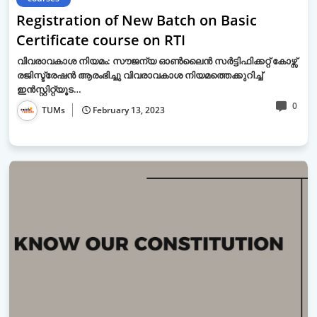
Registration of New Batch on Basic
Certificate course on RTI
വിവരാവകാശ നിയമം: സൗജന്യ ഓൺലൈൻ സർട്ടിഫിക്കറ്റ് കോഴ്സ്
രജിസ്ട്രേഷൻ ആരംഭിച്ചു വിവരാവകാശ നിയമത്തെക്കുറിച്ച്
ഇൻസ്റ്റിറ്റ്യൂട…
0
TUMs
February 13, 2023