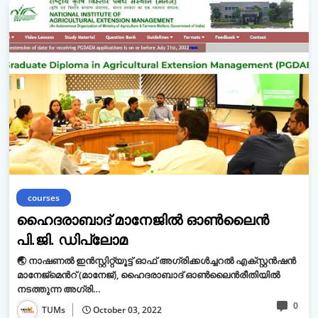
courses
ഹൈദരാബാദ് മാനേജിൽ ഓൺലൈൻ
പി.ജി. ഡിപ്ലോമ
🌏 നാഷണൽ ഇൻസ്റ്റിറ്റ്യൂട്ട് ഓഫ് അഗ്രിക്കൾച്ചറൽ എക്സ്റ്റൻഷൻ
മാനേജ്മെൻറ് (മാനേജ്), ഹൈദരാബാദ് ഓൺലൈൻരീതിയിൽ
നടത്തുന്ന അഗ്രി…
0
TUMs
October 03, 2022