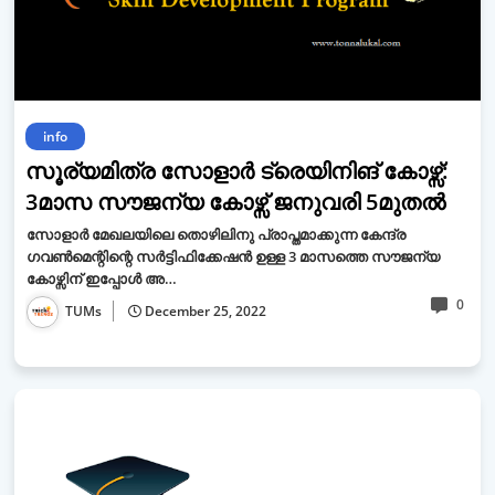
info
സൂര്യമിത്ര സോളാർ ട്രെയിനിങ് കോഴ്സ്:
3മാസ സൗജന്യ കോഴ്സ് ജനുവരി 5മുതൽ
സോളാർ മേഖലയിലെ തൊഴിലിനു പ്രാപ്തമാക്കുന്ന കേന്ദ്ര
ഗവൺമെന്റിന്റെ സർട്ടിഫിക്കേഷൻ ഉള്ള 3 മാസത്തെ സൗജന്യ
കോഴ്സിന് ഇപ്പോൾ അ…
0
TUMs
December 25, 2022