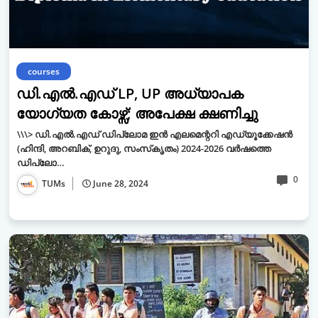
courses
ഡി.എല്‍.എഡ് LP, UP അധ്യാപക
യോഗ്യത കോഴ്സ്; അപേക്ഷ ക്ഷണിച്ചു
\\\> ഡി.എല്‍.എഡ് ഡിപ്ലോമ ഇന്‍ എലമെന്ററി എഡ്യൂക്കേഷന്‍
(ഹിന്ദി, അറബിക്, ഉറുദു, സംസ്‌കൃതം) 2024-2026 വർഷത്തെ
ഡിപ്ലോ…
0
TUMs
June 28, 2024