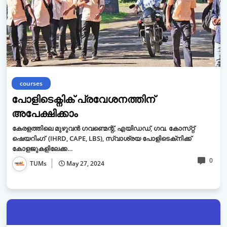
courses
പോളിടെക്നിക് പ്രവേശനത്തിന്
അപേക്ഷിക്കാം
കേരളത്തിലെ മുഴുവൻ ഗവണ്മെന്റ്, എയിഡഡ്, ഗവ. കോസ്‌റ്റ്
ഷെയറിംഗ് (IHRD, CAPE, LBS), സ്വാശ്രയ പോളിടെക്‌നിക്ക്
കോളജുകളിലേക്ക…
0
TUMs
May 27, 2024