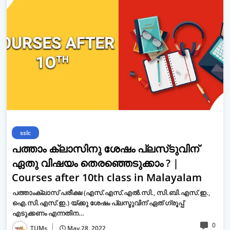
sslc
പത്താം ക്ലാസിനു ശേഷം പ്ലസ്‌ടുവിന്
ഏതു വിഷയം തെരഞ്ഞെടുക്കാം ? |
Courses after 10th class in Malayalam
പത്താംക്ലാസ് പരീക്ഷ (എസ്.എസ്.എല്‍.സി., സി.ബി.എസ്.ഇ.,
ഐ.സി.എസ്.ഇ.) യ്ക്കു ശേഷം പ്ലസ്ടുവിന് ഏത് ഗ്രൂപ്പ്
എടുക്കണം എന്നതിന…
0
TUMs
May 28, 2022