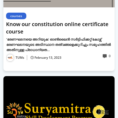
courses
Know our constitution online certificate
course
‘ഭരണഘടനയെ അറിയുക’ ഓൺലൈൻ സർട്ടിഫിക്കറ്റ് കോഴ്സ്
ഭരണഘടനയുടെ അടിസ്ഥാന തത്വങ്ങളെക്കുറിച്ചും സമൂഹത്തിൽ
അതിനുള്ള പ്രാധാന്യത…
0
TUMs
February 13, 2023