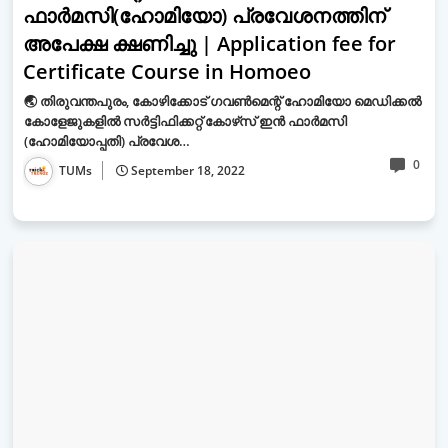
ഫാർമസി(ഹോമിയോ) പ്രവേശനത്തിന്
അപേക്ഷ ക്ഷണിച്ചു | Application fee for
Certificate Course in Homoeo
🌏 തിരുവന്തപുരം, കോഴിക്കോട് ഗവൺമെന്റ് ഹോമിയോ മെഡിക്കൽ
കോളേജുകളിൽ സർട്ടിഫിക്കറ്റ് കോഴ്‌സ് ഇൻ ഫാർമസി
(ഹോമിയോപ്പതി) പ്രവേശ…
0
TUMs
September 18, 2022