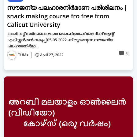
സൗജന്യ പലഹാരനിര്‍മാണ പരിശീലനം |
snack making course fro free from
Calicut University
കാലിക്കറ്റ് സര്‍വകലാശാലാ ലൈഫ്‌ലോംഗ് ലേണിംഗ് ആന്റ്
എക്സ്റ്റന്‍ഷന്‍ വകുപ്പ് 05.05.2022 -ന് തുടങ്ങുന്ന സൗജന്യ
പലഹാരനിര്‍മാ…
0
TUMs
April 27, 2022