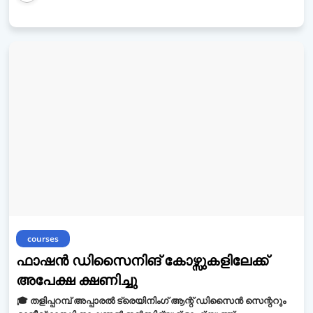
courses
ഫാഷൻ ഡിസൈനിങ് കോഴ്സുകളിലേക്ക്
അപേക്ഷ ക്ഷണിച്ചു
🎓 തളിപ്പറമ്പ് അപ്പാരൽ ട്രെയിനിംഗ് ആന്റ് ഡിസൈൻ സെന്ററും