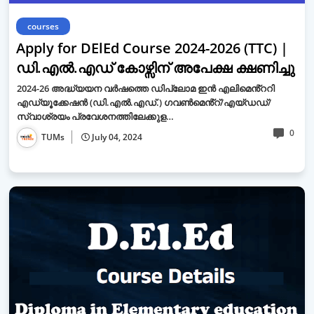
courses
Apply for DElEd Course 2024-2026 (TTC) |
ഡി.എൽ.എഡ് കോഴ്സിന് അപേക്ഷ ക്ഷണിച്ചു
2024-26 അദ്ധ്യയന വർഷത്തെ ഡിപ്ലോമ ഇൻ എലിമെൻ്ററി
എഡ്യൂക്കേഷൻ (ഡി.എൽ.എഡ്.) ഗവൺമെൻ്റ്/എയ്‌ഡഡ്/
സ്വാശ്രയം പ്രവേശനത്തിലേക്കുള…
0
TUMs
July 04, 2024