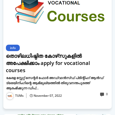
info
തൊഴിലധിഷ്ഠിത കോഴ്‌സുകളിൽ
അപേക്ഷിക്കാം apply for vocational
courses
കേരള സ്റ്റേറ്റ് സെന്റർ ഫോർ അഡ്വാൻസ്ഡ് പ്രിന്റിംഗ് ആൻഡ്
ട്രെയിനിംഗിന്റെ ആഭിമുഖ്യത്തിൽ തിരുവനന്തപുരത്ത്
ആരംഭിക്കുന്ന ഡിപ്…
0
TUMs
November 07, 2022