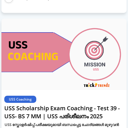
USS Coaching
USS Scholarship Exam Coaching - Test 39 -
USS- BS 7 MM | USS പരിശീലനം 2025
USS സ്കോളർഷിപ്പ് പരീക്ഷയുമായി ബന്ധപ്പെട്ട ചോദ്യങ്ങൾ മുഴുവൻ