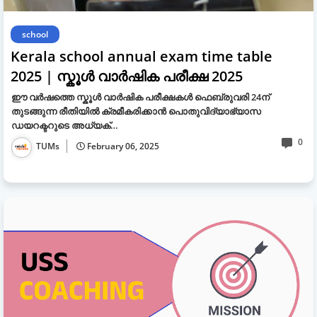
school
Kerala school annual exam time table
2025 | സ്കൂൾ വാർഷിക പരീക്ഷ 2025
ഈ വർഷത്തെ സ്കൂള്‍ വാർഷിക പരീക്ഷകള്‍ ഫെബ്രുവരി 24ന്
തുടങ്ങുന്ന രീതിയില്‍ ക്രമീകരിക്കാൻ പൊതുവിദ്യാഭ്യാസ
ഡയറക്ടറുടെ അധ്യക്…
0
TUMs
February 06, 2025