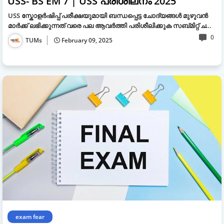
USS- BS EM 7 | USS പരിശീലനം 2025
USS സ്കോളർഷിപ്പ് പരീക്ഷയുമായി ബന്ധപ്പെട്ട ചോദ്യങ്ങൾ മുഴുവൻ
മാർക്ക് ലഭിക്കുന്നത് വരെ പല ആവർത്തി പരിശീലിക്കുക സബ്മിറ്റ് ച…
0
TUMs
February 09, 2025
exam fear