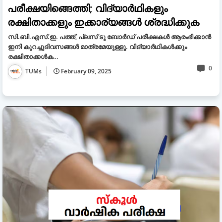
പരീക്ഷയിങ്ങെത്തി; വിദ്യാർഥികളും
രക്ഷിതാക്കളും ഇക്കാര്യങ്ങൾ ശ്രദ്ധിക്കുക
സി.ബി.എസ്.ഇ. പത്ത്, പ്ലസ് ടു ബോർഡ് പരീക്ഷകൾ ആരംഭിക്കാൻ
ഇനി കുറച്ചുദിവസങ്ങൾ മാത്രമേയുള്ളൂ. വിദ്യാർഥികൾക്കും
രക്ഷിതാക്കൾക…
0
TUMs
February 09, 2025