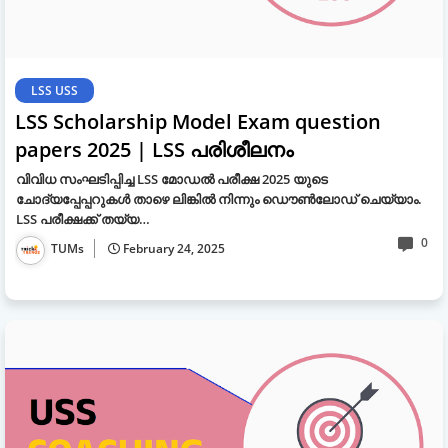
LSS USS
LSS Scholarship Model Exam question
papers 2025 | LSS പരിശീലനം
വിവിധ സംഘടിപ്പിച്ച LSS മോഡൽ പരീക്ഷ 2025 യുടെ
ചോദ്യപ്പേപ്പറുകൾ താഴെ ലിങ്കിൽ നിന്നും ഡൌൺലോഡ് ചെയ്യാം.
LSS പരീക്ഷക്ക് തയ്യ…
0
TUMs
February 24, 2025