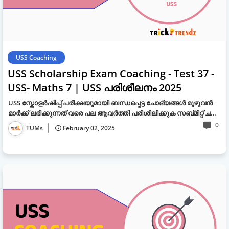
USS Coaching
USS Scholarship Exam Coaching - Test 37 -
USS- Maths 7 | USS പരിശീലനം 2025
USS സ്കോളർഷിപ്പ് പരീക്ഷയുമായി ബന്ധപ്പെട്ട ചോദ്യങ്ങൾ മുഴുവൻ
മാർക്ക് ലഭിക്കുന്നത് വരെ പല ആവർത്തി പരിശീലിക്കുക സബ്മിറ്റ് ച…
0
TUMs
February 02, 2025