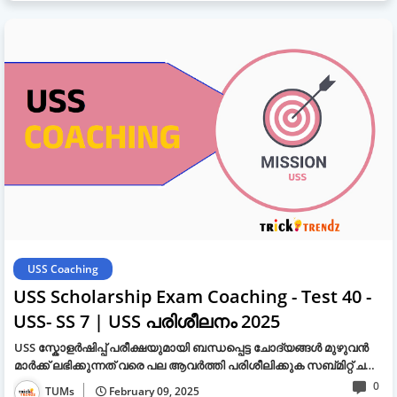
USS Coaching
USS Scholarship Exam Coaching - Test 40 -
USS- SS 7 | USS പരിശീലനം 2025
USS സ്കോളർഷിപ്പ് പരീക്ഷയുമായി ബന്ധപ്പെട്ട ചോദ്യങ്ങൾ മുഴുവൻ
മാർക്ക് ലഭിക്കുന്നത് വരെ പല ആവർത്തി പരിശീലിക്കുക സബ്മിറ്റ് ച…
0
TUMs
February 09, 2025