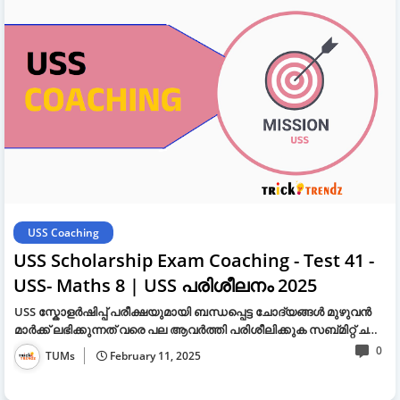
USS Coaching
USS Scholarship Exam Coaching - Test 41 -
USS- Maths 8 | USS പരിശീലനം 2025
USS സ്കോളർഷിപ്പ് പരീക്ഷയുമായി ബന്ധപ്പെട്ട ചോദ്യങ്ങൾ മുഴുവൻ
മാർക്ക് ലഭിക്കുന്നത് വരെ പല ആവർത്തി പരിശീലിക്കുക സബ്മിറ്റ് ച…
0
TUMs
February 11, 2025