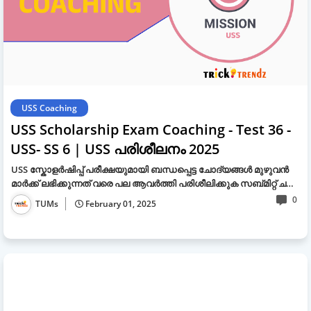
USS Coaching
USS Scholarship Exam Coaching - Test 36 -
USS- SS 6 | USS പരിശീലനം 2025
USS സ്കോളർഷിപ്പ് പരീക്ഷയുമായി ബന്ധപ്പെട്ട ചോദ്യങ്ങൾ മുഴുവൻ
മാർക്ക് ലഭിക്കുന്നത് വരെ പല ആവർത്തി പരിശീലിക്കുക സബ്മിറ്റ് ച…
0
TUMs
February 01, 2025