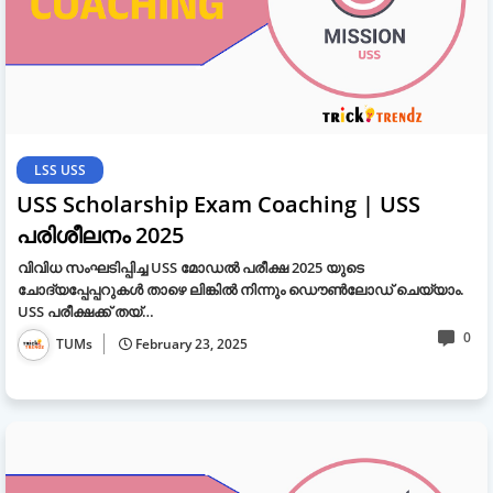
LSS USS
USS Scholarship Exam Coaching | USS
പരിശീലനം 2025
വിവിധ സംഘടിപ്പിച്ച USS മോഡൽ പരീക്ഷ 2025 യുടെ
ചോദ്യപ്പേപ്പറുകൾ താഴെ ലിങ്കിൽ നിന്നും ഡൌൺലോഡ് ചെയ്യാം.
USS പരീക്ഷക്ക് തയ്…
0
TUMs
February 23, 2025