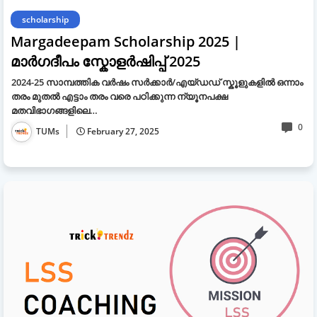
scholarship
Margadeepam Scholarship 2025 |
മാർഗദീപം സ്കോളർഷിപ്പ് 2025
2024-25 സാമ്പത്തിക വർഷം സർക്കാർ/എയ്ഡഡ് സ്കൂളുകളിൽ ഒന്നാം
തരം മുതൽ എട്ടാം തരം വരെ പഠിക്കുന്ന ന്യൂനപക്ഷ
മതവിഭാഗങ്ങളിലെ…
0
TUMs
February 27, 2025