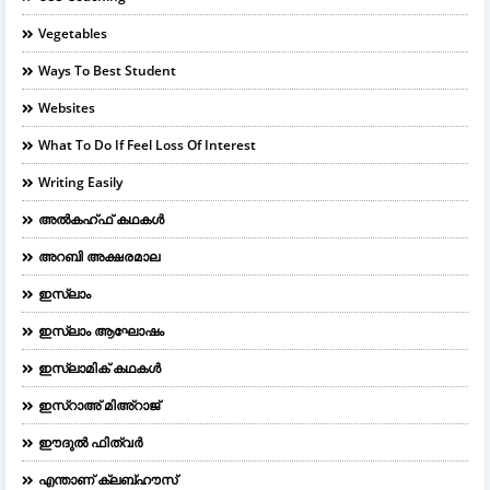
Vegetables
Ways To Best Student
Websites
What To Do If Feel Loss Of Interest
Writing Easily
അൽകഹ്ഫ് കഥകൾ
അറബി അക്ഷരമാല
ഇസ്ലാം
ഇസ്ലാം ആഘോഷം
ഇസ്ലാമിക് കഥകൾ
ഇസ്റാഅ് മിഅ്റാജ്
ഈദുല്‍ ഫിത്വര്‍
എന്താണ് ക്ലബ്ഹൗസ്