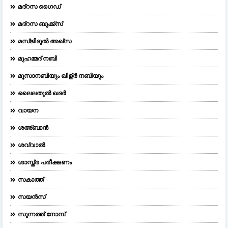
മദ്‌റസ ഗൈഡ്
മദ്റസ ബുക്ക്സ്
മസ്ജിദുല്‍ അഖ്‌സ
മുഹമ്മദ് നബി
മൂസാനബിയും ഖിള്ർ നബിയും
ലൈലതുല്‍ ഖദര്‍
വായന
ശഅ്ബാൻ
ശവ്വാൽ
ശാസ്ത്ര പരീക്ഷണം
സകാത്ത്
സയൻസ്
സുന്നത്ത് നോമ്പ്