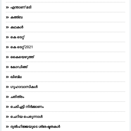
എന്താണ് മടി
കഅ്ബ
കഥകൾ
കെ ടെറ്റ്
കെ ടെറ്റ് 2021
കൈയെഴുത്ത്
കോഡിങ്ങ്
ഖിബ്‌ല
ഗുഹാവാസികൾ
ചരിത്രം
ചെടിച്ചട്ടി നിർമ്മാണം
ചെറിയ പെരുന്നാള്‍
ദുല്‍ഹിജ്ജയുടെ ശ്രേഷ്ടതകള്‍