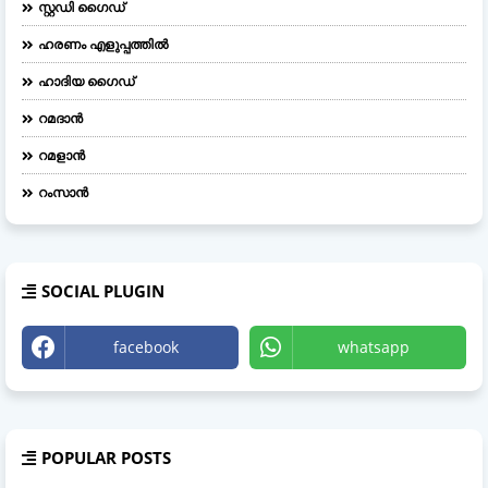
സ്റ്റഡി ഗൈഡ്
ഹരണം എളുപ്പത്തിൽ
ഹാദിയ ഗൈഡ്
റമദാൻ
റമളാൻ
റംസാൻ
SOCIAL PLUGIN
facebook
whatsapp
POPULAR POSTS