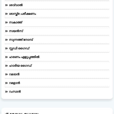
ശവ്വാൽ
ശാസ്ത്ര പരീക്ഷണം
സകാത്ത്
സയൻസ്
സുന്നത്ത് നോമ്പ്
സ്റ്റഡി ഗൈഡ്
ഹരണം എളുപ്പത്തിൽ
ഹാദിയ ഗൈഡ്
റമദാൻ
റമളാൻ
റംസാൻ