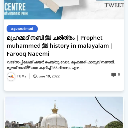
മുഹമ്മദ് നബി
മുഹമ്മദ് നബി ﷺ ചരിത്രം | Prophet
muhammed ﷺ history in malayalam |
Farooq Naeemi
വാട്സപ്പിലേക്ക് ഷയർ ചെയ്യൂ ഡോ. മുഹമ്മദ് ഫാറൂഖ് നഈമി,
മുത്ത് നബിﷺ യെ കുറിച്ച് 365 ദിവസം എഴ…
0
TUMs
June 19, 2022