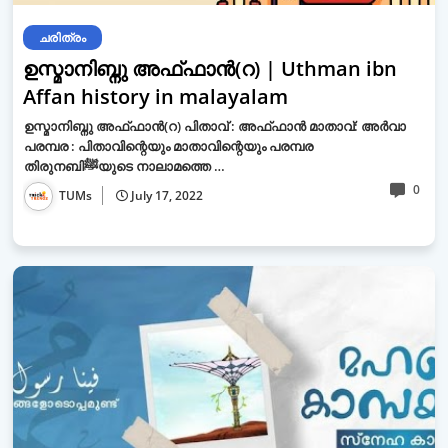
ചരിത്രം
ഉസ്മാനിബ്നു അഫ്ഫാൻ(റ) | Uthman ibn
Affan history in malayalam
ഉസ്മാനിബ്നു അഫ്ഫാൻ(റ) പിതാവ് : അഫ്ഫാൻ മാതാവ്: അർവാ
പരമ്പര : പിതാവിന്റെയും മാതാവിന്റെയും പരമ്പര
തിരുനബിﷺയുടെ നാലാമത്തെ …
0
TUMs
July 17, 2022