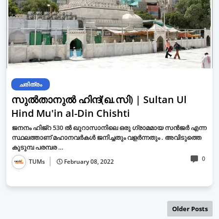
ചരിത്രം
സുൽതാനുൽ ഹിന്ദ്(ഖ.സി) | Sultan Ul
Hind Mu'in al-Din Chishti
ജനനം ഹിജ്‌റ 530 ൽ ഖുറാസാനിലെ ഒരു ഗ്രാമമായ സൻജർ എന്ന
സ്ഥലത്താണ് മഹാനവർകൾ ജനിച്ചതും വളർന്നതും . അവിടുത്തെ
കുടുമ്പ പരമ്പര …
0
TUMs
February 08, 2022
Older Posts