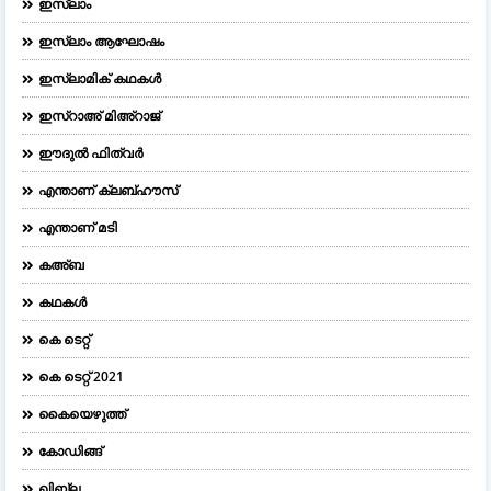
ഇസ്ലാം
ഇസ്ലാം ആഘോഷം
ഇസ്ലാമിക് കഥകൾ
ഇസ്റാഅ് മിഅ്റാജ്
ഈദുല്‍ ഫിത്വര്‍
എന്താണ് ക്ലബ്ഹൗസ്
എന്താണ് മടി
കഅ്ബ
കഥകൾ
കെ ടെറ്റ്
കെ ടെറ്റ് 2021
കൈയെഴുത്ത്
കോഡിങ്ങ്
ഖിബ്‌ല