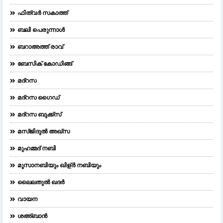
ഫിത്വർ സകാത്ത്
ബലി പെരുന്നാള്‍
ബറാഅത്ത് രാവ്
ബേസിക് കോഡിങ്ങ്
മദ്റസ
മദ്‌റസ ഗൈഡ്
മദ്റസ ബുക്ക്സ്
മസ്ജിദുല്‍ അഖ്‌സ
മുഹമ്മദ് നബി
മൂസാനബിയും ഖിള്ർ നബിയും
ലൈലതുല്‍ ഖദര്‍
വായന
ശഅ്ബാൻ