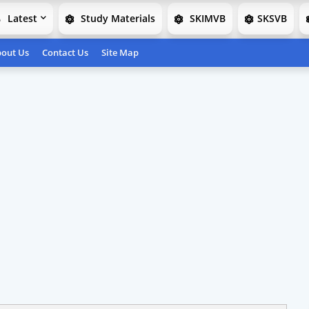
Latest
Study Materials
SKIMVB
SKSVB
out Us
Contact Us
Site Map