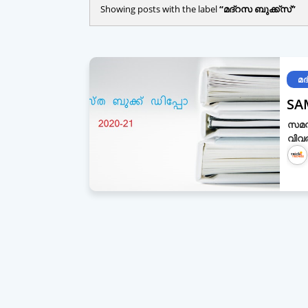
Showing posts with the label
മദ്റസ ബുക്ക്സ്
മദ
SA
സമസ്
വിവര