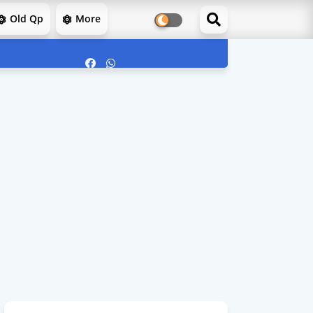
Old Qp
More