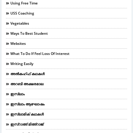
Using Free Time
USS Coaching
Vegetables
Ways To Best Student
Websites
What To Do If Feel Loss Of Interest
Writing Easily
അൽകഹ്ഫ് കഥകൾ
അറബി അക്ഷരമാല
ഇസ്ലാം
ഇസ്ലാം ആഘോഷം
ഇസ്ലാമിക് കഥകൾ
ഇസ്റാഅ് മിഅ്റാജ്