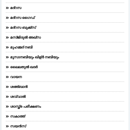
മദ്റസ
മദ്‌റസ ഗൈഡ്
മദ്റസ ബുക്ക്സ്
മസ്ജിദുല്‍ അഖ്‌സ
മുഹമ്മദ് നബി
മൂസാനബിയും ഖിള്ർ നബിയും
ലൈലതുല്‍ ഖദര്‍
വായന
ശഅ്ബാൻ
ശവ്വാൽ
ശാസ്ത്ര പരീക്ഷണം
സകാത്ത്
സയൻസ്