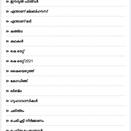
ഈദുല്‍ ഫിത്വര്‍
എന്താണ് ക്ലബ്ഹൗസ്
എന്താണ് മടി
കഅ്ബ
കഥകൾ
കെ ടെറ്റ്
കെ ടെറ്റ് 2021
കൈയെഴുത്ത്
കോഡിങ്ങ്
ഖിബ്‌ല
ഗുഹാവാസികൾ
ചരിത്രം
ചെടിച്ചട്ടി നിർമ്മാണം
ചെറിയ പെരുന്നാള്‍