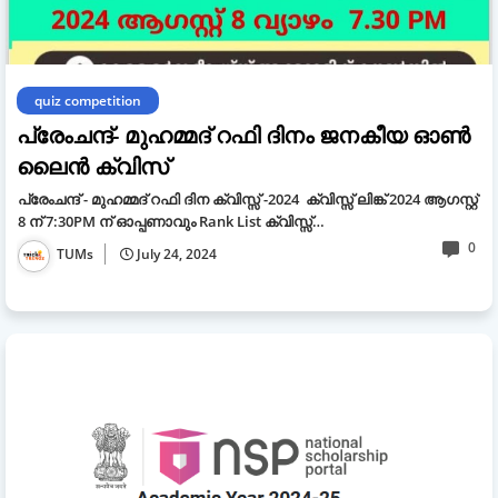
quiz competition
പ്രേംചന്ദ്- മുഹമ്മദ് റഫി ദിനം ജനകീയ ഓൺ
ലൈൻ ക്വിസ്
പ്രേംചന്ദ് - മുഹമ്മദ് റഫി ദിന ക്വിസ്സ് -2024 ക്വിസ്സ് ലിങ്ക് 2024 ആഗസ്റ്റ്
8 ന് 7:30PM ന് ഓപ്പണാവും Rank List ക്വിസ്സ്…
0
TUMs
July 24, 2024