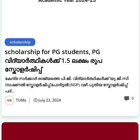
scholarship
scholarship for PG students, PG
വിദ്യാർത്ഥികൾക്ക് 1.5 ലക്ഷം രൂപ
സ്കോളർഷിപ്പ്
കേന്ദ്ര സർക്കാർ രാജ്യത്തെ പി.ജി. വിദ്യാർത്ഥികൾക്ക് യു.ജി.സി
നാഷണൽ സ്കോളർഷിപ്പ് പോർട്ടൽ (NSP) വഴി പുതിയ സ്കോളർഷിപ്പ്
പദ്…
0
TUMs
July 23, 2024