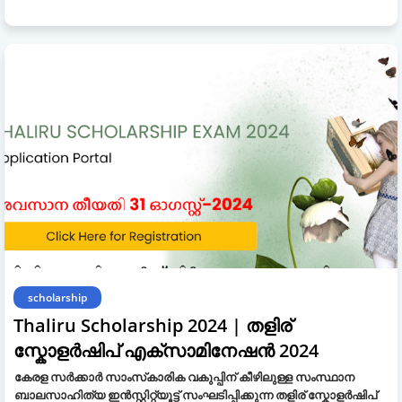
scholarship
Thaliru Scholarship 2024 | തളിര്
സ്കോളർഷിപ് എക്സാമിനേഷൻ 2024
കേരള സർക്കാർ സാംസ്‌കാരിക വകുപ്പിന് കീഴിലുള്ള സംസ്ഥാന
ബാലസാഹിത്യ ഇൻസ്റ്റിറ്റ്യൂട്ട് സംഘടിപ്പിക്കുന്ന തളിര് സ്കോളർഷിപ്