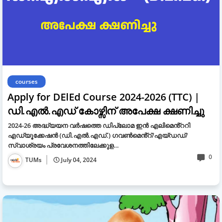
courses
Apply for DElEd Course 2024-2026 (TTC) |
ഡി.എൽ.എഡ് കോഴ്സിന് അപേക്ഷ ക്ഷണിച്ചു
2024-26 അദ്ധ്യയന വർഷത്തെ ഡിപ്ലോമ ഇൻ എലിമെൻ്ററി
എഡ്യൂക്കേഷൻ (ഡി.എൽ.എഡ്.) ഗവൺമെൻ്റ്/എയ്‌ഡഡ്/
സ്വാശ്രയം പ്രവേശനത്തിലേക്കുള…
0
TUMs
July 04, 2024