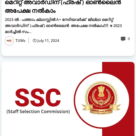
മെറിറ്റ് അവാർഡിന് (ഫ്രഷ് ) ഓൺലൈൻ
അപേക്ഷ നൽകാം
2023 ല്‍ - പത്താം ക്ലാസ്സിൽ A+ നേടിയവർക്ക് ജില്ലാ മെറിറ്റ്
അവാർഡിന് (ഫ്രഷ് ) ഓൺലൈൻ അപേക്ഷ നൽകാം‼‼ 🔹2023
മാർച്ചിൽ സം…
0
TUMs
July 11, 2024