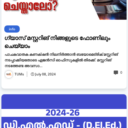
info
ഗ്യാസ് മസ്റ്ററിങ് നിങ്ങളുടെ ഫോണിലും
ചെയ്യാം
പാചകവാതക കണക്‌‌ഷൻ നിലനിർത്താൻ ബയോമെട്രിക് മസ്റ്ററിങ്
നടപ്പാക്കിയതോടെ ഏജൻസി ഓഫിസുകളിൽ തിരക്ക്. മസ്റ്ററിങ്
നടത്തേണ്ട അവസാ…
0
TUMs
July 08, 2024