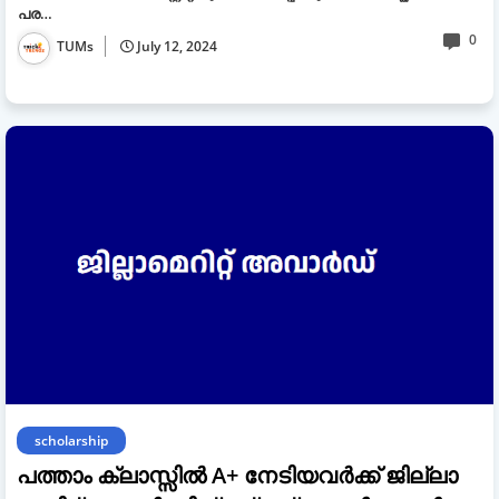
പര…
0
TUMs
July 12, 2024
scholarship
പത്താം ക്ലാസ്സിൽ A+ നേടിയവർക്ക് ജില്ലാ