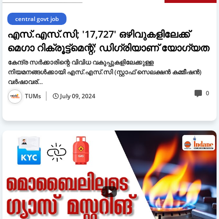
central govt job
എസ്.എസ്.സി; '17,727' ഒഴിവുകളിലേക്ക്
മെഗാ റിക്രൂട്ട്‌മെന്റ്; ഡിഗ്രിയാണ് യോഗ്യത
കേന്ദ്ര സര്‍ക്കാരിന്റെ വിവിധ വകുപ്പുകളിലേക്കുള്ള
നിയമനങ്ങള്‍ക്കായി എസ്.എസ്.സി (സ്റ്റാഫ് സെലക്ഷന്‍ കമ്മീഷന്‍)
വര്‍ഷാവര്…
0
TUMs
July 09, 2024