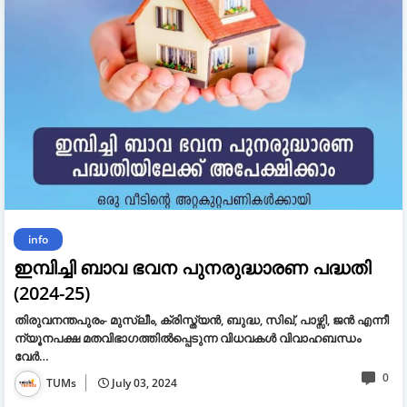
info
ഇമ്പിച്ചി ബാവ ഭവന പുനരുദ്ധാരണ പദ്ധതി
(2024-25)
തിരുവനന്തപുരം- മുസ്ലീം, ക്രിസ്ത്യൻ, ബുദ്ധ, സിഖ്, പാഴ്സി, ജൻ എന്നീ
ന്യൂനപക്ഷ മതവിഭാഗത്തിൽപ്പെടുന്ന വിധവകൾ വിവാഹബന്ധം
വേർ…
0
TUMs
July 03, 2024