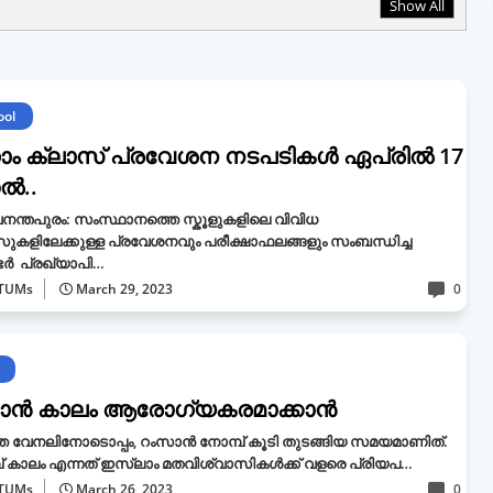
Show All
ool
നാം ക്ലാസ് പ്രവേശന നടപടികൾ ഏപ്രിൽ 17
ൽ..
നന്തപുരം: സംസ്ഥാനത്തെ സ്കൂളുകളിലെ വിവിധ
ുകളിലേക്കുള്ള പ്രവേശനവും പരീക്ഷാഫലങ്ങളും സംബന്ധിച്ച
ടർ പ്രഖ്യാപി…
TUMs
March 29, 2023
0
ാന്‍ കാലം ആരോഗ്യകരമാക്കാൻ
ത വേനലിനോടൊപ്പം, റംസാന്‍ നോമ്പ് കൂടി തുടങ്ങിയ സമയമാണിത്.
് കാലം എന്നത് ഇസ്ലാം മതവിശ്വാസികള്‍ക്ക് വളരെ പ്രിയപ…
TUMs
March 26, 2023
0