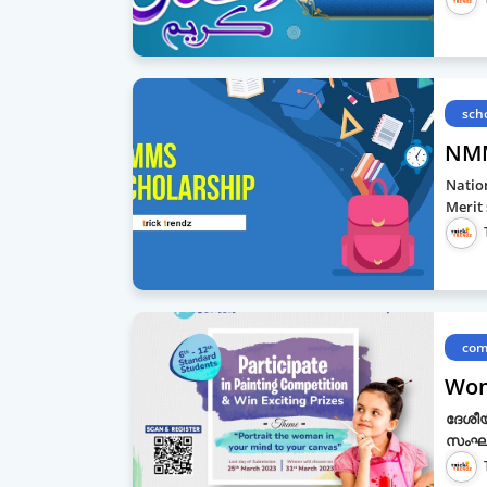
sch
NMM
Natio
Merit
com
Wom
ദേശീയ
സംഘടി