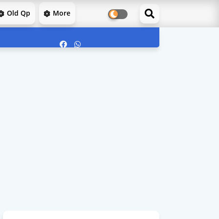
Old Qp
More