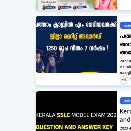
sch
പത്ത
അവ
അപ
2022 
A+ ഗ
പോള
sslc
Ker
and
2023