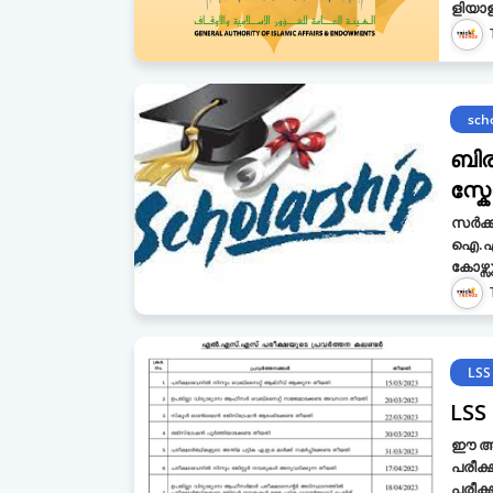
ളിയാ
sch
ബിര
സ്ക
സർക്
ഐ.എച
കോഴ്സ
LSS
LSS
ഈ അധ
പരീക
പരീക