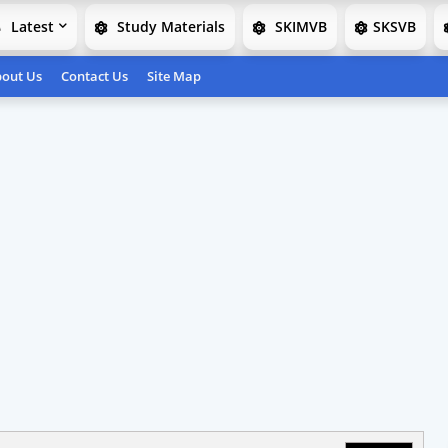
Latest
Study Materials
SKIMVB
SKSVB
out Us
Contact Us
Site Map