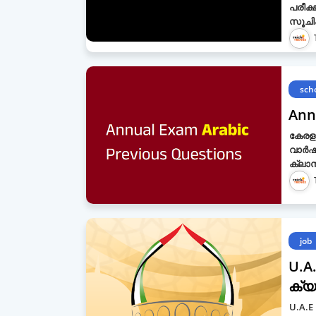
പരീക്
സൂചി
sch
Ann
കേരളത
വാർഷ
ക്ലാ
job
U.A
ക്യാ
U.A.E