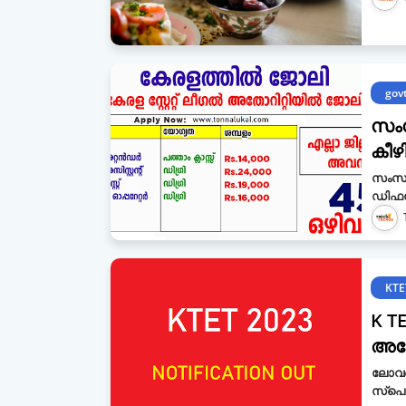
govt
സംസ
കീഴ
സംസ്ഥ
ഡിഫന്
KTE
K T
അപേ
ലോവർ 
സ്പെ