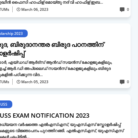
ഉദ്ധീന്‍ ഫൈസി ഹാഫിള് മൊയ്തു നദ് വി ഹാഫിള് ഇബ…
TUMs
March 06, 2023
0
olarship 2023
ുദ, ബിരുദാനന്തര ബിരുദ പഠനത്തിന്
ോളർഷിപ്പ്
കാർ, എയ്ഡഡ് ആർട്സ് ആൻഡ് സയൻസ് കോളജുകളിലും,
്ച്.ആർ.ഡി അപ്ലൈഡ് സയൻസ് കോളജുകളിലും ബിരുദ
ുകളിൽ പഠിക്കുന്ന വിദ…
TUMs
March 05, 2023
0
 USS
 USS EXAM NOTIFICATION 2023
്യയന വർഷത്തെ എൽഎസ്എസ്, യുഎസ്എസ് സ്കോളർഷിപ്പ്
്ഷകളുടെ വിജ്ഞാപനം പുറത്തിറങ്ങി. എൽഎസ്എസ്, യുഎസ്എസ്
്ഷകൾ ഏപ്രിൽ…