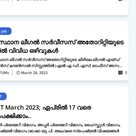
 job
്ഥാന ലീഗല്‍ സര്‍വീസസ് അതോറിറ്റിയുടെ
ില്‍ വിവിധ ഒഴിവുകൾ
ാന ലീഗല്‍ സര്‍വീസസ് അതോറിറ്റിയുടെ കീഴിലെ ലീഗല്‍ എയ്ഡ്
‍സ് കൗണ്‍സല്‍ സിസ്റ്റത്തില്‍ (എല്‍.എ.ഡി.എസ്) ഓഫീസ് അസ…
TUMs
March 26, 2023
0
T
ET March 2023; ഏപ്രിൽ 17 വരെ
ക്ഷിക്കാം..
പ്രൈമറി വിഭാഗം, അപ്പർ പ്രൈമറി വിഭാഗം, ഹൈസ്കൂൾ വിഭാഗം,
ഷ്യൽ വിഭാഗം (ഭാഷാ-യു.പി. തലംവരെ സ്പെഷ്യൽ വിഷയങ്ങൾ