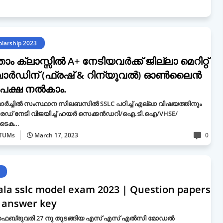
olarship 2023
ാം ക്ലാസ്സിൽ A+ നേടിയവർക്ക് ജില്ലാ മെറിറ്റ്
ാർഡിന് (ഫ്രഷ് & റിന്യൂവൽ) ഓൺലൈൻ
േക്ഷ നൽകാം.
മാർച്ചിൽ സംസ്ഥാന സിലബസിൽ SSLC പഠിച്ച് എല്ലാ വിഷയത്തിനും
്രേഡ് നേടി വിജയിച്ച് ഹയർ സെക്കൻഡറി/ഐ.ടി.ഐ/VHSE/
ിടെക…
TUMs
March 17, 2023
0
ala sslc model exam 2023 | Question papers
 answer key
 ഫെബ്രുവരി 27 നു തുടങ്ങിയ എസ് എസ് എൽസി മോഡൽ