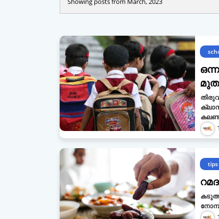
Showing posts from March, 2023
sch
ഒന്
മുത
തിരുവ
ക്ലാസ
കലണ്
tips
റമദ
കടുത്
നോമ്പ