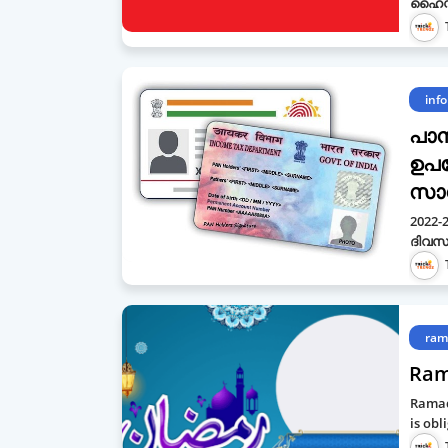
ഹൈസ
info
പാന്
ഉപഭ
സാ
2022-
ദിവസങ
ram
Ram
Ramada
is obl