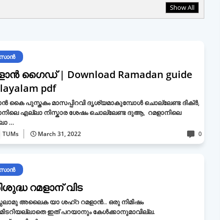
Show All
ംസാൻ
ളാൻ ഗൈഡ് | Download Ramadan guide
layalam pdf
ൻ കൈ പുസ്തകം മാസപ്പിറവി ദൃശ്യമാകുമ്പോൾ ചൊല്ലേണ്ട ദിക്ർ,
ാനിലെ എല്ലാ നിസ്കാര ശേഷം ചൊല്ലേണ്ട ദുആ, റമളാനിലെ
ലാ …
TUMs
March 31, 2022
0
ംസാൻ
ിശുദ്ധ റമളാന് വിട
ലാമു അലൈക യാ ശഹ്‌റ റമളാന്‍.. ഒരു നിമിഷം
മിടറിയല്ലാതെ ഇത് പറയാനും കേള്‍ക്കാനുമാവില്ല.