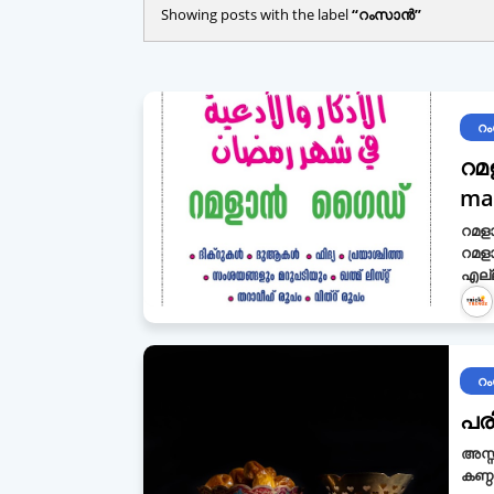
Showing posts with the label
റംസാൻ
റ
റമ
ma
റമളാ
റമള
എല്
റ
പര
അസ്സ
കണ്ഠ