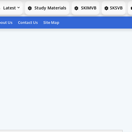
Latest
Study Materials
SKIMVB
SKSVB
out Us
Contact Us
Site Map