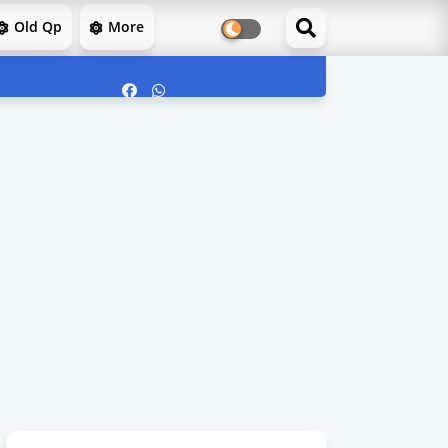
Old Qp
More