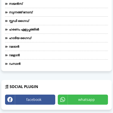
സയൻസ്
സുന്നത്ത് നോമ്പ്
സ്റ്റഡി ഗൈഡ്
ഹരണം എളുപ്പത്തിൽ
ഹാദിയ ഗൈഡ്
റമദാൻ
റമളാൻ
റംസാൻ
SOCIAL PLUGIN
facebook
whatsapp