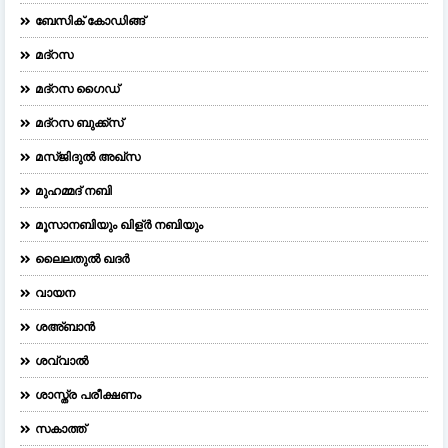
ബേസിക് കോഡിങ്ങ്
മദ്റസ
മദ്‌റസ ഗൈഡ്
മദ്റസ ബുക്ക്സ്
മസ്ജിദുല്‍ അഖ്‌സ
മുഹമ്മദ് നബി
മൂസാനബിയും ഖിള്ർ നബിയും
ലൈലതുല്‍ ഖദര്‍
വായന
ശഅ്ബാൻ
ശവ്വാൽ
ശാസ്ത്ര പരീക്ഷണം
സകാത്ത്