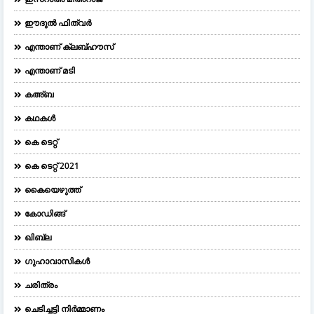
ഈദുല്‍ ഫിത്വര്‍
എന്താണ് ക്ലബ്ഹൗസ്
എന്താണ് മടി
കഅ്ബ
കഥകൾ
കെ ടെറ്റ്
കെ ടെറ്റ് 2021
കൈയെഴുത്ത്
കോഡിങ്ങ്
ഖിബ്‌ല
ഗുഹാവാസികൾ
ചരിത്രം
ചെടിച്ചട്ടി നിർമ്മാണം