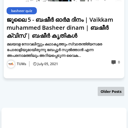
basheer quiz
ജൂലൈ 5 - ബഷീർ ഓർമ ദിനം | Vaikkam
muhammed Basheer dinam | ബഷീർ
ക്വിസ് | ബഷീർ കൃതികള്‍
മലയാള നോവലിസ്റ്റും കഥാകൃത്തും സ്വാതന്ത്ര്യസമര
പോരാളിയുമായിരുന്നു ബേപ്പൂർ സുൽത്താൻ എന്ന
അപരനാമത്തിലും അറിയപ്പെടുന്ന വൈക…
0
TUMs
July 05, 2021
Older Posts