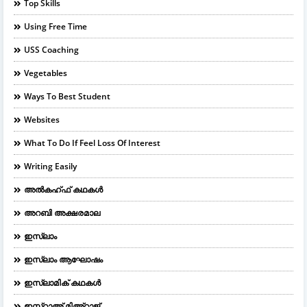
Top Skills
Using Free Time
USS Coaching
Vegetables
Ways To Best Student
Websites
What To Do If Feel Loss Of Interest
Writing Easily
അൽകഹ്ഫ് കഥകൾ
അറബി അക്ഷരമാല
ഇസ്ലാം
ഇസ്ലാം ആഘോഷം
ഇസ്ലാമിക് കഥകൾ
ഇസ്റാഅ് മിഅ്റാജ്