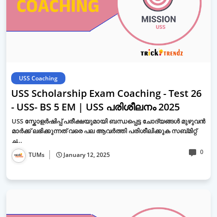
USS Coaching
USS Scholarship Exam Coaching - Test 26
- USS- BS 5 EM | USS പരിശീലനം 2025
USS സ്കോളർഷിപ്പ് പരീക്ഷയുമായി ബന്ധപ്പെട്ട ചോദ്യങ്ങൾ മുഴുവൻ
മാർക്ക് ലഭിക്കുന്നത് വരെ പല ആവർത്തി പരിശീലിക്കുക സബ്മിറ്റ്
ച…
0
TUMs
January 12, 2025