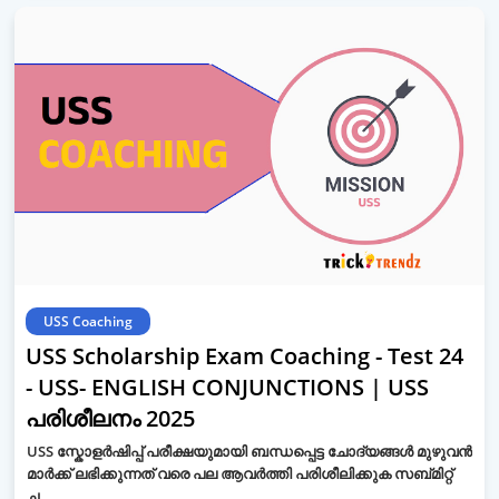
USS Coaching
USS Scholarship Exam Coaching - Test 24
- USS- ENGLISH CONJUNCTIONS | USS
പരിശീലനം 2025
USS സ്കോളർഷിപ്പ് പരീക്ഷയുമായി ബന്ധപ്പെട്ട ചോദ്യങ്ങൾ മുഴുവൻ
മാർക്ക് ലഭിക്കുന്നത് വരെ പല ആവർത്തി പരിശീലിക്കുക സബ്മിറ്റ്
ച…