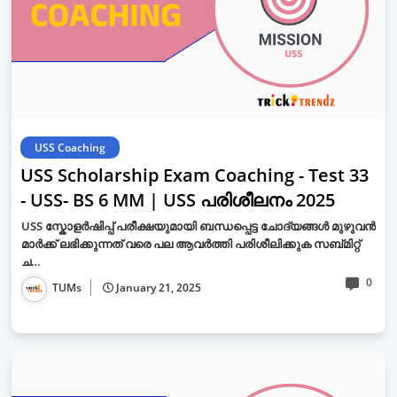
USS Coaching
USS Scholarship Exam Coaching - Test 33
- USS- BS 6 MM | USS പരിശീലനം 2025
USS സ്കോളർഷിപ്പ് പരീക്ഷയുമായി ബന്ധപ്പെട്ട ചോദ്യങ്ങൾ മുഴുവൻ
മാർക്ക് ലഭിക്കുന്നത് വരെ പല ആവർത്തി പരിശീലിക്കുക സബ്മിറ്റ്
ച…
0
TUMs
January 21, 2025