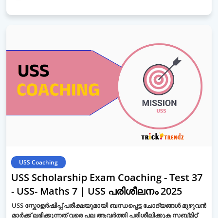
USS Coaching
USS Scholarship Exam Coaching - Test 37
- USS- Maths 7 | USS പരിശീലനം 2025
USS സ്കോളർഷിപ്പ് പരീക്ഷയുമായി ബന്ധപ്പെട്ട ചോദ്യങ്ങൾ മുഴുവൻ
മാർക്ക് ലഭിക്കുന്നത് വരെ പല ആവർത്തി പരിശീലിക്കുക സബ്മിറ്റ്