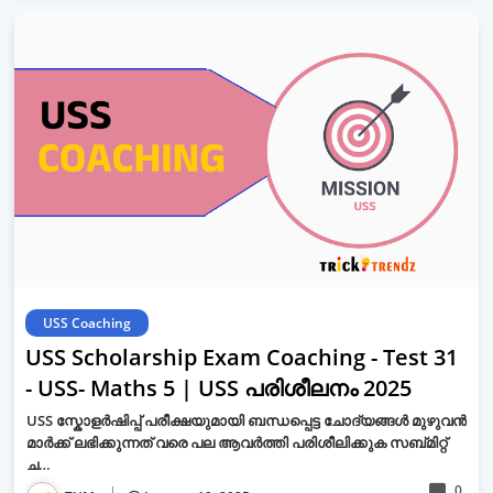
USS Coaching
USS Scholarship Exam Coaching - Test 31
- USS- Maths 5 | USS പരിശീലനം 2025
USS സ്കോളർഷിപ്പ് പരീക്ഷയുമായി ബന്ധപ്പെട്ട ചോദ്യങ്ങൾ മുഴുവൻ
മാർക്ക് ലഭിക്കുന്നത് വരെ പല ആവർത്തി പരിശീലിക്കുക സബ്മിറ്റ്
ച…
0