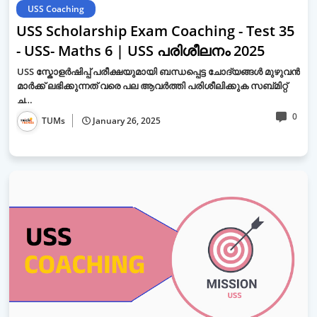
USS Coaching
USS Scholarship Exam Coaching - Test 35
- USS- Maths 6 | USS പരിശീലനം 2025
USS സ്കോളർഷിപ്പ് പരീക്ഷയുമായി ബന്ധപ്പെട്ട ചോദ്യങ്ങൾ മുഴുവൻ
മാർക്ക് ലഭിക്കുന്നത് വരെ പല ആവർത്തി പരിശീലിക്കുക സബ്മിറ്റ്
ച…
0
TUMs
January 26, 2025