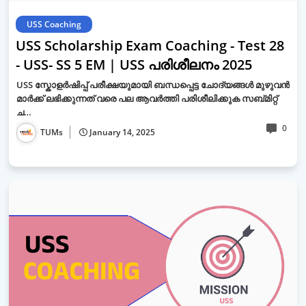
USS Coaching
USS Scholarship Exam Coaching - Test 28
- USS- SS 5 EM | USS പരിശീലനം 2025
USS സ്കോളർഷിപ്പ് പരീക്ഷയുമായി ബന്ധപ്പെട്ട ചോദ്യങ്ങൾ മുഴുവൻ
മാർക്ക് ലഭിക്കുന്നത് വരെ പല ആവർത്തി പരിശീലിക്കുക സബ്മിറ്റ്
ച…
0
TUMs
January 14, 2025