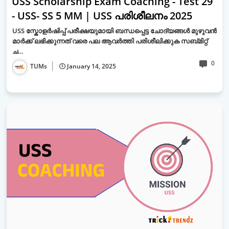
USS Scholarship Exam Coaching - Test 29
- USS- SS 5 MM | USS പരിശീലനം 2025
USS സ്കോളർഷിപ്പ് പരീക്ഷയുമായി ബന്ധപ്പെട്ട ചോദ്യങ്ങൾ മുഴുവൻ
മാർക്ക് ലഭിക്കുന്നത് വരെ പല ആവർത്തി പരിശീലിക്കുക സബ്മിറ്റ്
ച…
0
TUMs
January 14, 2025