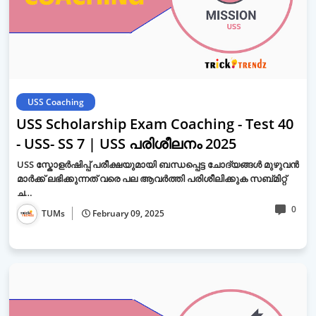
USS Coaching
USS Scholarship Exam Coaching - Test 40
- USS- SS 7 | USS പരിശീലനം 2025
USS സ്കോളർഷിപ്പ് പരീക്ഷയുമായി ബന്ധപ്പെട്ട ചോദ്യങ്ങൾ മുഴുവൻ
മാർക്ക് ലഭിക്കുന്നത് വരെ പല ആവർത്തി പരിശീലിക്കുക സബ്മിറ്റ്
ച…
0
TUMs
February 09, 2025