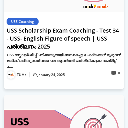
USS Coaching
USS Scholarship Exam Coaching - Test 34
- USS- English Figure of speech | USS
പരിശീലനം 2025
USS സ്കോളർഷിപ്പ് പരീക്ഷയുമായി ബന്ധപ്പെട്ട ചോദ്യങ്ങൾ മുഴുവൻ
മാർക്ക് ലഭിക്കുന്നത് വരെ പല ആവർത്തി പരിശീലിക്കുക സബ്മിറ്റ്
ച…
0
TUMs
January 24, 2025