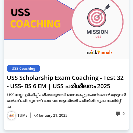
USS Coaching
USS Scholarship Exam Coaching - Test 32
- USS- BS 6 EM | USS പരിശീലനം 2025
USS സ്കോളർഷിപ്പ് പരീക്ഷയുമായി ബന്ധപ്പെട്ട ചോദ്യങ്ങൾ മുഴുവൻ
മാർക്ക് ലഭിക്കുന്നത് വരെ പല ആവർത്തി പരിശീലിക്കുക സബ്മിറ്റ്
ച…
0
TUMs
January 21, 2025