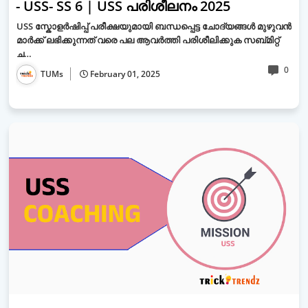
- USS- SS 6 | USS പരിശീലനം 2025
USS സ്കോളർഷിപ്പ് പരീക്ഷയുമായി ബന്ധപ്പെട്ട ചോദ്യങ്ങൾ മുഴുവൻ
മാർക്ക് ലഭിക്കുന്നത് വരെ പല ആവർത്തി പരിശീലിക്കുക സബ്മിറ്റ്
ച…
0
TUMs
February 01, 2025