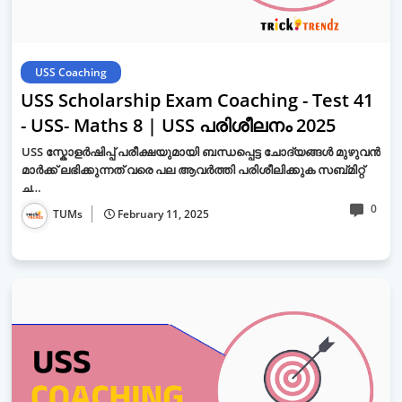
USS Coaching
USS Scholarship Exam Coaching - Test 41
- USS- Maths 8 | USS പരിശീലനം 2025
USS സ്കോളർഷിപ്പ് പരീക്ഷയുമായി ബന്ധപ്പെട്ട ചോദ്യങ്ങൾ മുഴുവൻ
മാർക്ക് ലഭിക്കുന്നത് വരെ പല ആവർത്തി പരിശീലിക്കുക സബ്മിറ്റ്
ച…
0
TUMs
February 11, 2025