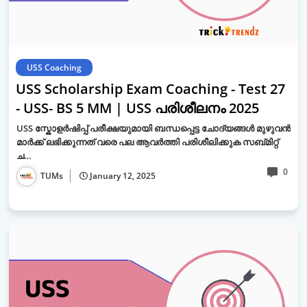
USS Coaching
USS Scholarship Exam Coaching - Test 27
- USS- BS 5 MM | USS പരിശീലനം 2025
USS സ്കോളർഷിപ്പ് പരീക്ഷയുമായി ബന്ധപ്പെട്ട ചോദ്യങ്ങൾ മുഴുവൻ
മാർക്ക് ലഭിക്കുന്നത് വരെ പല ആവർത്തി പരിശീലിക്കുക സബ്മിറ്റ്
ച…
0
TUMs
January 12, 2025