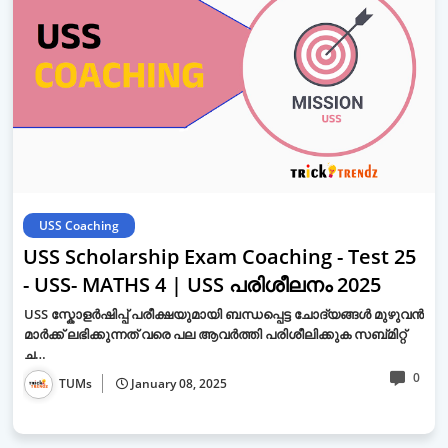
USS Coaching
USS Scholarship Exam Coaching - Test 25
- USS- MATHS 4 | USS പരിശീലനം 2025
USS സ്കോളർഷിപ്പ് പരീക്ഷയുമായി ബന്ധപ്പെട്ട ചോദ്യങ്ങൾ മുഴുവൻ
മാർക്ക് ലഭിക്കുന്നത് വരെ പല ആവർത്തി പരിശീലിക്കുക സബ്മിറ്റ്
ച…
0
TUMs
January 08, 2025