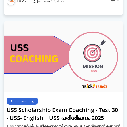
TUMs
January 19, 2025
USS Coaching
USS Scholarship Exam Coaching - Test 30
- USS- English | USS പരിശീലനം 2025
USS സ്കോളർഷിപ്പ് പരീക്ഷയുമായി ബന്ധപ്പെട്ട ചോദ്യങ്ങൾ മുഴുവൻ