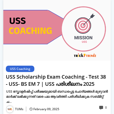
USS Coaching
USS Scholarship Exam Coaching - Test 38
- USS- BS EM 7 | USS പരിശീലനം 2025
USS സ്കോളർഷിപ്പ് പരീക്ഷയുമായി ബന്ധപ്പെട്ട ചോദ്യങ്ങൾ മുഴുവൻ
മാർക്ക് ലഭിക്കുന്നത് വരെ പല ആവർത്തി പരിശീലിക്കുക സബ്മിറ്റ്
ച…
0
TUMs
February 09, 2025