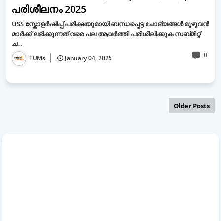
പരിശീലനം 2025
USS സ്കോളർഷിപ്പ് പരീക്ഷയുമായി ബന്ധപ്പെട്ട ചോദ്യങ്ങൾ മുഴുവൻ
മാർക്ക് ലഭിക്കുന്നത് വരെ പല ആവർത്തി പരിശീലിക്കുക സബ്മിറ്റ്
ച…
0
TUMs
January 04, 2025
Older Posts