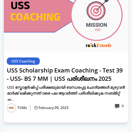
USS Coaching
USS Scholarship Exam Coaching - Test 39
- USS- BS 7 MM | USS പരിശീലനം 2025
USS സ്കോളർഷിപ്പ് പരീക്ഷയുമായി ബന്ധപ്പെട്ട ചോദ്യങ്ങൾ മുഴുവൻ
മാർക്ക് ലഭിക്കുന്നത് വരെ പല ആവർത്തി പരിശീലിക്കുക സബ്മിറ്റ്
ച…
0
TUMs
February 09, 2025