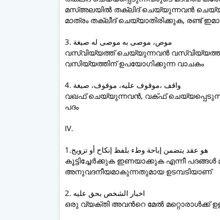
മസ്അലയിൽ തക്ലിദ് ചെയ്യുന്നവൻ ചെയ്യ
മാത്രം തക്ലീദ് ചെയ്യാതിരിക്കുക, രണ്ട് ഇമ
3. موص، موصى به موصى له صيغة
വസ്വിയ്യത്ത് ചെയ്യുന്നവൻ വസ്വിയ്യത്ത്
വസിയ്യത്തിന് ഉപയോഗിക്കുന്ന വാചകം
4. واقف ،موقوف عليه، موقوف، صيغة
വഖഫ് ചെയ്യുന്നവൻ, വക്ഫ് ചെയ്യപ്പെടുന്
പദം
IV.
1.هو عقد يتضمن إباحة وطء بلفظ إنكاح أو تزويج
കൂട്ടിച്ചേർക്കുക ഇണയാക്കുക എന്നീ പദങ്
അനുവദനീയമാകുന്നതുമായ ഉടമ്പടിയാണ്
2. اخبار الشخص بحق عليه
ഒരു വ്യക്തി അവൻറെ മേൽ മറ്റൊരാൾക്ക് ഉ