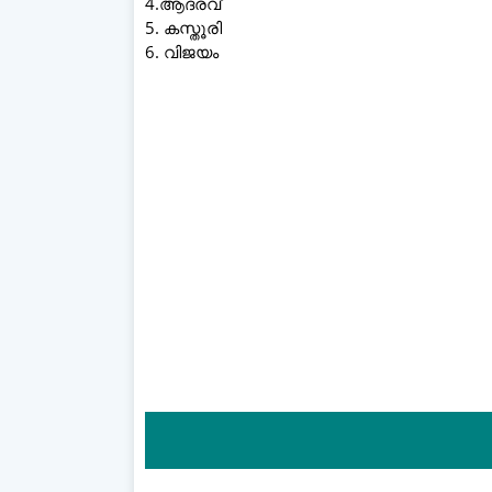
4.ആദരവ്
5. കസ്തൂരി
6. വിജയം