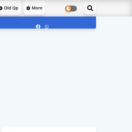
Old Qp
More