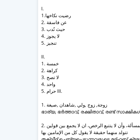
I.
1.رضیت نكاخها
2. عن فاسقة
3. حيث نُدب
4. لا يجوز
5. تنجيز
II.
1. خمسة
2. كراهة
3. لا تصح
4. واحد
5. حرام III.
1. زوجة, زوج ,ولي ,شاهدان ,صيغة
ഭാര്യ, ഭർത്താവ്, രക്ഷിതാവ്, രണ്ട് സാക്ഷി
2. أن يكون مذهبة المقلد مدونا,حفظ المقلد شروط المقلد في تلك المسألة، وأن لا يتتبع الرخص، ان لا يجمع بين قولين
تتولد منهما حقيقة لا يقول كل من الإمامين بها
തക്ലീദ് ചെയ്യപ്പെടുന്നവരുടെ മദ്ഹബ് ക്രോ