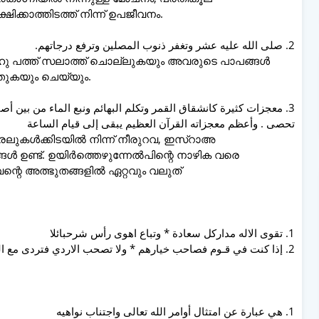
ക്കാത്തിടത്ത് നിന്ന് ഉപജീവനം.
2. صلى الله عليه عشر وتغفر ذنوب المصلين وترفع درجاتهم.
ു പത്ത് സലാത്ത് ചൊല്ലുകയും അവരുടെ പാപങ്ങൾ
ുകയും ചെയ്യും.
معجزات كثيرة كانشقاق القمر وتكلم البهائم ونبع الماء من بين أصابعه
تحصى . وأعظم معجزاته القرآن العظيم يبقى إلى قيام الساعة
 വിരലുകൾക്കിടയിൽ നിന്ന് നീരുറവ, ഇസ്റാഅ
്ങൾ ഉണ്ട്. ഉയിർത്തെഴുന്നേൽപിന്റെ നാഴിക വരെ
റെ അത്ഭുതങ്ങളിൽ ഏറ്റവും വലുത്
1. تقوى الاله مداركل سعادة * وتباع اهوى رأس شرحبائلا
2. إذا كنت في قـوم فصاحب خيارهم * ولا تصحب الاردي فتردى مع الردى
1. هي عبارة عن امتثال أوامر الله تعالى واجتناب نواهيه