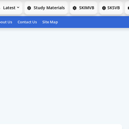
Latest
Study Materials
SKIMVB
SKSVB
out Us
Contact Us
Site Map