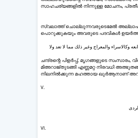
സാഹചര്യങ്ങളിൽ നിന്നുള്ള മോചനം, പ്രതീക്ഷി
സ്വലാത്ത് ചൊല്ലുന്നവരുടെമേൽ അല്ലാഹ
പൊറുക്കുകയും അവരുടെ പദവികൾ ഉയർത്ത
3.  وكالاسراء والمعراج وغير ذلك مما لا تعد ولا
ചന്ദ്രന്റെ പിളർപ്പ്, മൃഗങ്ങളുടെ സംസാരം,
മിഅറാജ്തുടങ്ങി എണ്ണമറ്റ നിരവധി അത്ഭുതങ
നിലനിൽക്കുന്ന മഹത്തായ ഖുർആനാണ് അവന്
V.
VI.