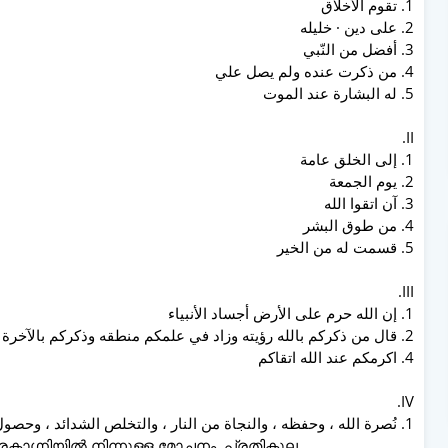
1. تقوم الأخلاق
2. على دين · خليله
3. أفضل من النّبي
4. من ذكرت عنده ولم يصل علي
5. له البشارة عند الموت
II.
1. إلى الخلق عامة
2. يوم الجمعة
3. آن اتقوا الله
4. من طوق البشر
5. قسمت له من الخير
III.
1. إن الله حرم على الأرض أجساد الأنبياء
2. قال من ذكركم بالله رؤيته وزاد في علمكم منطقه وذكركم بالآخرة عمله
4. اكرمكم عند الله اتقاكم
IV.
1. نُصرة الله ، وحفظه ، والنجاة من النار ، والتخلص الشدائد ، وحصول الرزق من حيث لا يحتسب .
ാഗ്നിയിൽ നിന്നുള്ള മോചനം, പ്രതികൂല