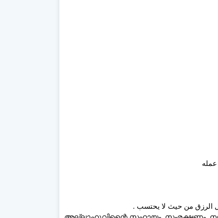
അല്ലാഹുവിന്റെെ സഹായം, സംരക്ഷണം, നരക