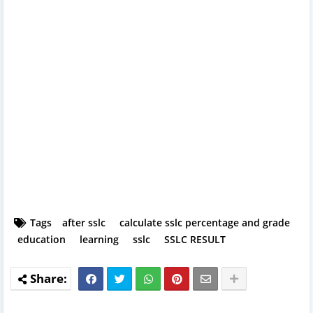
Tags
after sslc
calculate sslc percentage and grade
education
learning
sslc
SSLC RESULT