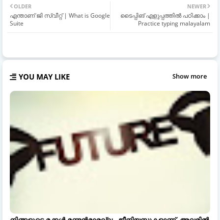
OLDER
NEWER
എന്താണ് ജി സ്വീറ്റ് | What is Google
ടൈപ്പിങ് എളുപ്പത്തിൽ പഠിക്കാം |
Suite
Practice typing malayalam
YOU MAY LIKE
Show more
നിങ്ങളുടെ മക്കൾ മണ്ടൻമാരല്ല.. ജീനിയസുകളാണ്, അവരിൽ