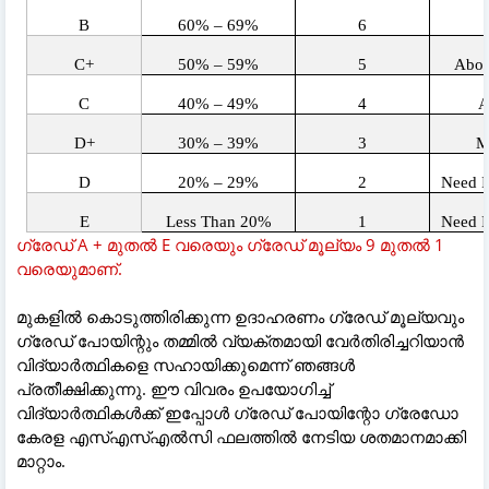
B
60% – 69%
6
C+
50% – 59%
5
Abov
C
40% – 49%
4
A
D+
30% – 39%
3
M
D
20% – 29%
2
Need 
E
Less Than 20%
1
Need 
ഗ്രേഡ് A + മുതൽ E വരെയും ഗ്രേഡ് മൂല്യം 9 മുതൽ 1
വരെയുമാണ്.
മുകളിൽ കൊടുത്തിരിക്കുന്ന ഉദാഹരണം ഗ്രേഡ് മൂല്യവും
ഗ്രേഡ് പോയിന്റും തമ്മിൽ വ്യക്തമായി വേർതിരിച്ചറിയാൻ
വിദ്യാർത്ഥികളെ സഹായിക്കുമെന്ന് ഞങ്ങൾ
പ്രതീക്ഷിക്കുന്നു. ഈ വിവരം ഉപയോഗിച്ച്
വിദ്യാർത്ഥികൾക്ക് ഇപ്പോൾ ഗ്രേഡ് പോയിന്റോ ഗ്രേഡോ
കേരള എസ്എസ്എൽസി ഫലത്തിൽ നേടിയ ശതമാനമാക്കി
മാറ്റാം.