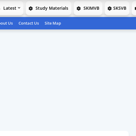
Latest
Study Materials
SKIMVB
SKSVB
out Us
Contact Us
Site Map