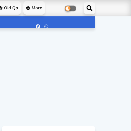
Old Qp
More