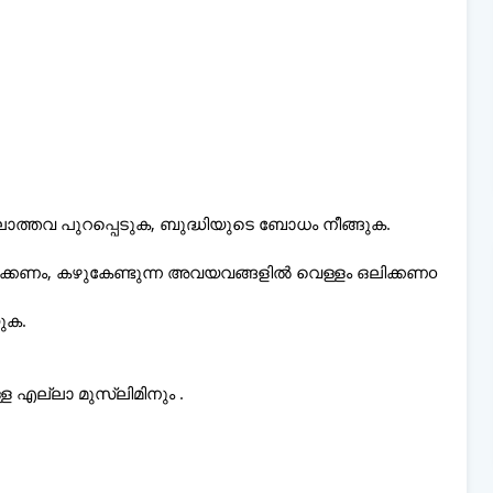
്ലാത്തവ പുറപ്പെടുക, ബുദ്ധിയുടെ ബോധം നീങ്ങുക.
ിക്കണം, കഴുകേണ്ടുന്ന അവയവങ്ങളിൽ വെള്ളം ഒലിക്കണo
ുക.
ള എല്ലാ മുസ്‌ലിമിനും .